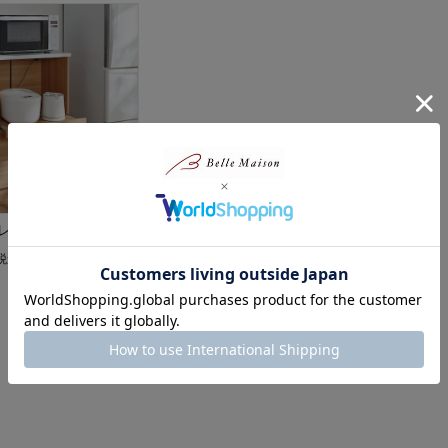
レンジ台
税込）
1