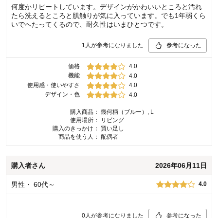
何度かリピートしています。デザインがかわいいところと汚れ
たら洗えるところと肌触りが気に入っています。でも1年弱くら
いでへたってくるので、耐久性はいまひとつです。
1
人が参考になりました
参考になった
価格
4.0
機能
4.0
使用感・使いやすさ
4.0
デザイン・色
4.0
購入商品：
幾何柄（ブルー）, L
使用場所：
リビング
購入のきっかけ：
買い足し
商品を使う人：
配偶者
購入者
さん
2026年06月11日
男性
・
60代～
4.0
0
人が参考になりました
参考になった