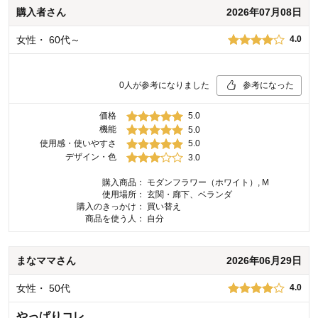
購入者
さん
2026年07月08日
女性
・
60代～
4.0
0
人が参考になりました
参考になった
価格
5.0
機能
5.0
使用感・使いやすさ
5.0
デザイン・色
3.0
購入商品：
モダンフラワー（ホワイト）, M
使用場所：
玄関・廊下、ベランダ
購入のきっかけ：
買い替え
商品を使う人：
自分
まなママ
さん
2026年06月29日
女性
・
50代
4.0
やっぱりコレ