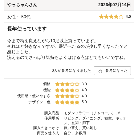
やっちゃん
さん
2026年07月14日
女性
・
50代
4.0
長年使っています
今まで柄を変えながら10足以上買っています。
それほど好きなんですが、最近へたるのが少し早くなった？と
感じました。
洗えるのでさっぱり気持ちよくはける点はとてもいいですね。
0
人が参考になりました
参考になった
価格
3.0
機能
4.0
使用感・使いやすさ
4.0
デザイン・色
5.0
購入商品：
モダンフラワー（チャコール）, M
使用場所：
リビング、ダイニング、寝室、キッチ
ン、玄関・廊下
購入のきっかけ：
買い替え、買い足し
商品を使う人：
自分、来客用