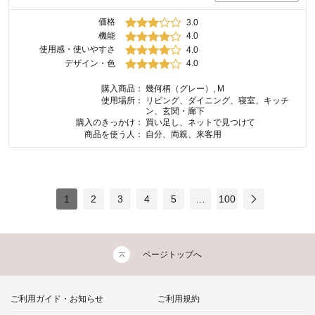
価格
3.0
機能
4.0
使用感・使いやすさ
4.0
デザイン・色
4.0
購入商品：
幾何柄（グレー）, M
使用場所：
リビング、ダイニング、寝室、キッチ
ン、玄関・廊下
購入のきっかけ：
買い足し、ネットで見つけて
商品を使う人：
自分、両親、来客用
1
2
3
4
5
…
100
ページトップへ
ご利用ガイド・お知らせ
ご利用規約