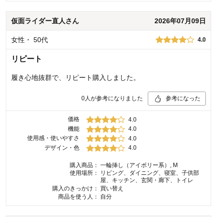
仮面ライダー直人
さん
2026年07月09日
女性
・
50代
4.0
リピート
履き心地抜群で、リピート購入しました。
0
人が参考になりました
参考になった
価格
4.0
機能
4.0
使用感・使いやすさ
4.0
デザイン・色
4.0
購入商品：
一輪挿し（アイボリー系）, M
使用場所：
リビング、ダイニング、寝室、子供部
屋、キッチン、玄関・廊下、トイレ
購入のきっかけ：
買い替え
商品を使う人：
自分