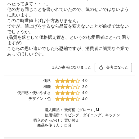
へたってきて・・・。
他の方も同じことを書かれていたので、気のせいではないよう
に思います。
このご時世値上げは仕方ありません。
ですが、値上げをするなら品質を変えないことが前提ではない
でしょうか。
(品質を落として価格据え置き、というのも愛用者にとって困り
ますが)
こちらの思い違いでしたら恐縮ですが、消費者に誠実な企業で
あってほしいです。
1
人が参考になりました
参考になった
価格
4.0
機能
3.0
使用感・使いやすさ
4.0
デザイン・色
4.0
購入商品：
幾何柄（グレー）, M
使用場所：
リビング、ダイニング、キッチン
購入のきっかけ：
買い替え
商品を使う人：
自分