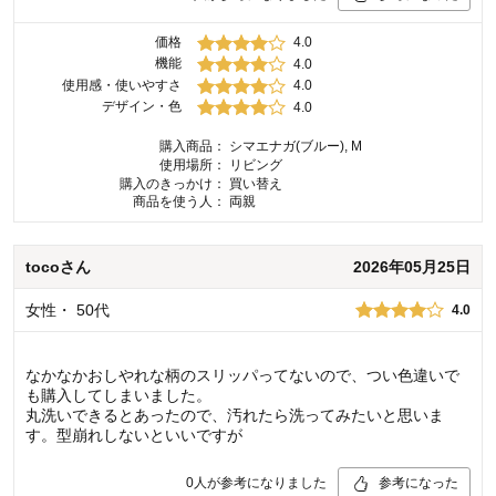
価格
4.0
機能
4.0
使用感・使いやすさ
4.0
デザイン・色
4.0
購入商品：
シマエナガ(ブルー), M
使用場所：
リビング
購入のきっかけ：
買い替え
商品を使う人：
両親
toco
さん
2026年05月25日
女性
・
50代
4.0
なかなかおしやれな柄のスリッパってないので、つい色違いで
も購入してしまいました。
丸洗いできるとあったので、汚れたら洗ってみたいと思いま
す。型崩れしないといいですが
0
人が参考になりました
参考になった