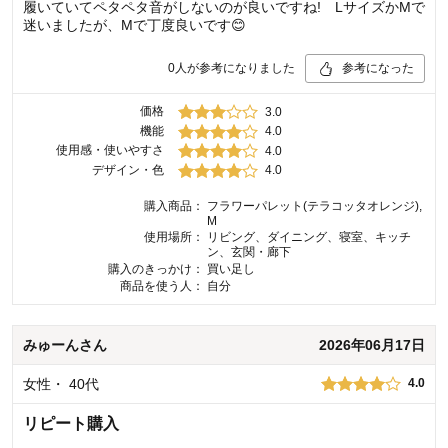
履いていてペタペタ音がしないのが良いですね! LサイズかMで
迷いましたが、Мで丁度良いです😊
0
人が参考になりました
参考になった
価格
3.0
機能
4.0
使用感・使いやすさ
4.0
デザイン・色
4.0
購入商品：
フラワーパレット(テラコッタオレンジ),
M
使用場所：
リビング、ダイニング、寝室、キッチ
ン、玄関・廊下
購入のきっかけ：
買い足し
商品を使う人：
自分
みゅーん
さん
2026年06月17日
女性
・
40代
4.0
リピート購入