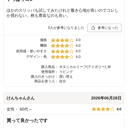
ほかのスリッパも試してみたけれど履き心地が良いのでコレし
か買わない。柄も豊富なのも良い。
0
人が参考になりました
参考になった
価格
4.0
機能
4.0
使用感・使いやすさ
4.0
デザイン・色
4.0
購入商品：
ボタニカルリーフ(アイボリー), M
使用場所：
リビング
購入のきっかけ：
買い替え
商品を使う人：
自分
けんちゃん
さん
2026年06月28日
女性
・
60代～
4.0
買って良かったです