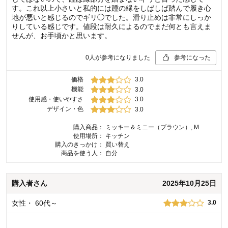
す。これ以上小さいと私的には踵の縁をしばしば踏んで履き心
地が悪いと感じるのでギリ◯でした。滑り止めは非常にしっか
りしている感じです。値段は耐久によるのでまだ何とも言えま
せんが、お手頃かと思います。
0
人が参考になりました
参考になった
価格
3.0
機能
3.0
使用感・使いやすさ
3.0
デザイン・色
3.0
購入商品：
ミッキー＆ミニー（ブラウン）, M
使用場所：
キッチン
購入のきっかけ：
買い替え
商品を使う人：
自分
購入者
さん
2025年10月25日
女性
・
60代～
3.0