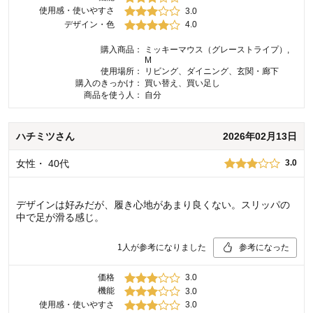
使用感・使いやすさ
3.0
デザイン・色
4.0
購入商品：
ミッキーマウス（グレーストライプ）,
M
使用場所：
リビング、ダイニング、玄関・廊下
購入のきっかけ：
買い替え、買い足し
商品を使う人：
自分
ハチミツ
さん
2026年02月13日
女性
・
40代
3.0
デザインは好みだが、履き心地があまり良くない。スリッパの
中で足が滑る感じ。
1
人が参考になりました
参考になった
価格
3.0
機能
3.0
使用感・使いやすさ
3.0