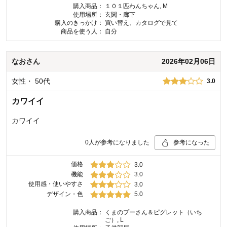
購入商品：
１０１匹わんちゃん, M
使用場所：
玄関・廊下
購入のきっかけ：
買い替え、カタログで見て
商品を使う人：
自分
なお
さん
2026年02月06日
女性
・
50代
3.0
カワイイ
カワイイ
0
人が参考になりました
参考になった
価格
3.0
機能
3.0
使用感・使いやすさ
3.0
デザイン・色
5.0
購入商品：
くまのプーさん＆ピグレット（いち
ご）, L