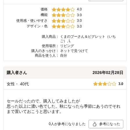
価格
4.0
機能
3.0
使用感・使いやすさ
3.0
デザイン・色
3.0
購入商品：
くまのプーさん＆ピグレット（いち
ご）, L
使用場所：
リビング
購入のきっかけ：
ネットで見つけて
商品を使う人：
自分
購入者
さん
2026年02月28日
女性
・
40代
3.0
セールだったので、購入してみましたが
思った以上に濃い色でした。秋になったら季節にあうのでそれ
まで置いておこうと思います。
0
人が参考になりました
参考になった