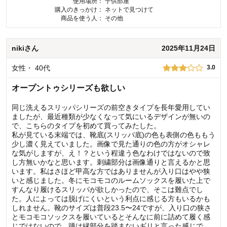
使用場所：
子供部屋
購入のきっかけ：
ネットで見つけて
商品を使う人：
その他
niki
さん
2025年11月24日
女性
・
40代
3.0
オープントゥシリーズも欲しい
同じ洗えるスリッパシリーズの前空きタイプを長年愛用してい
ましたが、最近種類が少なくなって気にいるデザインが無いの
で、こちらのタイプを初めて買ってみたした。
私が見ている末端では、靴底(スリッパ底)の色も表側の色ももう
少し濃く見えていました。画像で見た通りの色の方がオシャレ
な気がしますが、え！？という程違う色なわけではないので致
し方無いかなと思います。刺繍部分は画像通りと言えるかと思
います。私はさほど甲高な方ではありませんが入り口はやや狭
いと感じました。冬にモコモコのルームソックスを履いた上で
すんなり履けるスリッパが欲しかったので、そこは難点でし
た。人によっては脱げにくいという利点に感じる方もいるかも
しれません。靴のサイズは普段23.5〜24ですが、入り口の狭さ
とモコモコソックスを履いているとそんなに前に詰めて履く感
じではないので、踵は縁部分を踏まないギリと言った感じで