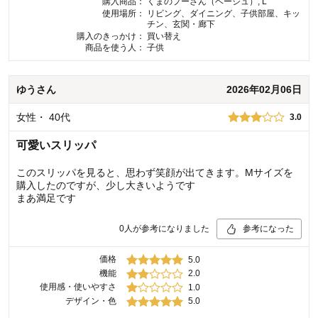
購入商品：
くまのプーさん（ベージュ）, L
使用場所：
リビング、ダイニング、子供部屋、キッ
チン、玄関・廊下
購入のきっかけ：
買い替え
商品を使う人：
子供
ゆう
さん
2026年02月06日
女性
・
40代
3.0
可愛いスリッパ
このスリッパを見ると、思わず笑顔が出てきます。Mサイズを
購入したのですが、少し大きいようです
まあ満足です
0
人が参考になりました
参考になった
価格
5.0
機能
2.0
使用感・使いやすさ
1.0
デザイン・色
5.0