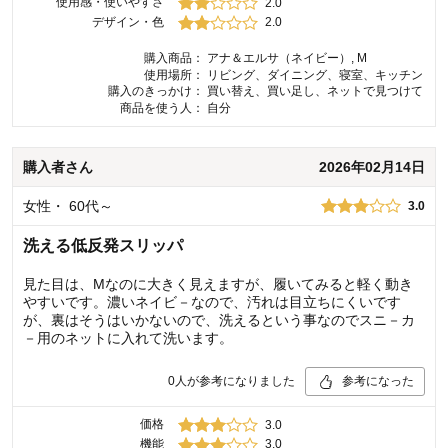
使用感・使いやすさ
2.0
デザイン・色
2.0
購入商品：
アナ＆エルサ（ネイビー）, M
使用場所：
リビング、ダイニング、寝室、キッチン
購入のきっかけ：
買い替え、買い足し、ネットで見つけて
商品を使う人：
自分
購入者
さん
2026年02月14日
女性
・
60代～
3.0
洗える低反発スリッパ
見た目は、Mなのに大きく見えますが、履いてみると軽く動き
やすいです。濃いネイビ－なので、汚れは目立ちにくいです
が、裏はそうはいかないので、洗えるという事なのでスニ－カ
－用のネットに入れて洗います。
0
人が参考になりました
参考になった
価格
3.0
機能
3.0