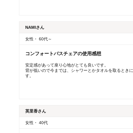
NAMI
さん
女性
・
60代～
コンフォートバスチェアの使用感想
安定感があって座り心地がとても良いです。
背が低いので今までは、シャワーとかタオルを取るとき
す。
英里香
さん
女性
・
40代