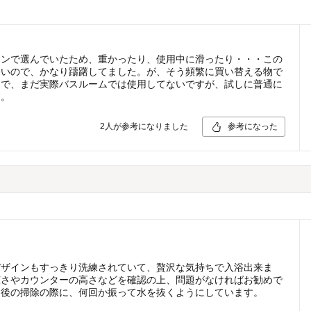
インで選んでいたため、重かったり、使用中に滑ったり・・・この
良いので、かなり躊躇してました。が、そう頻繁に買い替える物で
りで、まだ実際バスルームでは使用してないですが、試しに普通に
す。
2
人が参考になりました
参考になった
デザインもすっきり洗練されていて、贅沢な気持ちで入浴出来ま
広さやカウンターの高さなどを確認の上、問題がなければお勧めで
用後の掃除の際に、何回か振って水を抜くようにしています。