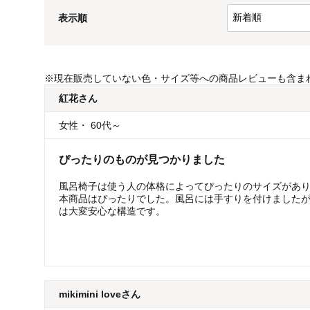
表示順
※
現在販売していない色・サイズ等への商品レビューも含ま
紅花
さん
女性
・
60代～
ぴったりのものが見つかりました
風呂椅子は使う人の体格によってぴったりのサイズがあり
本商品はぴったりでした。風呂には手すりを付けました
は大変安心な構造です。
mikimini love
さん