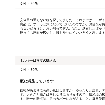
女性
・
50代
安全且つ重くない物を探してました。これまでは、デザ
商品は、ずーっと気になってはいたのですが、お値段が
もないだろうと、思い切って購入。実は、到着したばか
座っても座面が広いし、脚も滑りにくいだろうと思いま
ミルキーはママの味
さん
女性
・
50代
概ね満足しています
価格があまりにも高い気はしますが、ゆったりと座れ、
す。大きさと高さはそれなりにありますので、風呂場の
す。唯一の難点は、足のカバーに水が入ること。毎日使