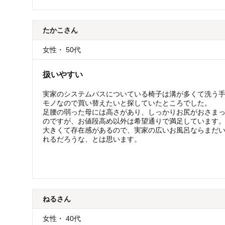
たかこ
さん
女性
・
50代
扱いやすい
実家のシステムバスについている椅子は溝が多くて洗う
モノなので買い替えたいと探していたところでした。
足腰の弱った母には高さがあり、しっかりお尻がおさま
のですが、お値段高め以外は希望通りで満足しています
大きくて存在感があるので、実家の広いお風呂ならまだ
れるだろうな、とは思います。
ねる
さん
女性
・
40代