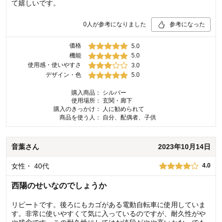
て嬉しいです。
0
人が参考になりました
参考になった
価格
5.0
機能
5.0
使用感・使いやすさ
3.0
デザイン・色
5.0
購入商品：
シルバー
使用場所：
玄関・廊下
購入のきっかけ：
人に勧められて
商品を使う人：
自分、配偶者、子供
音葉
さん
2023年10月14日
女性
・
40代
4.0
西陽のせいなのでしょうか
リピートです。後ろにもカゴがある電動自転車に使用していま
す。非常に使いやすくて気に入っているのですが、耐久性がや