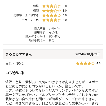
価格
3.0
機能
3.0
使用感・使いやすさ
4.0
デザイン・色
4.0
購入商品：
シルバー
使用場所：
その他
購入のきっかけ：
買い替え
商品を使う人：
自分
まるまるママ
さん
2024年10月09日
女性
・
30代
4.0
コツがいる
値段、色味、素材共に文句のつけようがありませんが、スポッ
とはめるのに少しコツがいるというか、難しいです。
当方、子乗せもついてないただのマウンテンバイクなのですが
真一文字に伸びたハンドルグリップと少し干渉してしまうのか
装飾がない自転車にも関わらず装着がスムーズに出来ません。
ただ、今まで雨ざらし、日当たり放題だった愛車がカバーされ