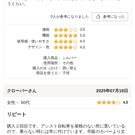
うくらい。
0
人が参考になりました
参考になった
価格
3.0
機能
5.0
使用感・使いやすさ
4.0
デザイン・色
4.0
購入商品：
シルバー
使用場所：
その他
購入のきっかけ：
買い替え
商品を使う人：
子供
クローバー
さん
2025年07月18日
女性
・
50代
4.0
リピート
購入２回目です。アシスト自転車を屋根のない所に置いている
ので、乗らない時には常に付けています。市販のカバーより丈