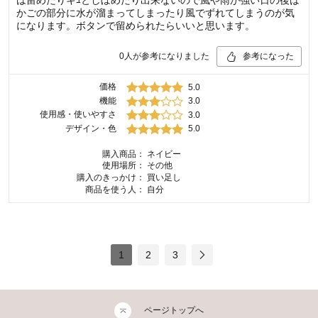
は留めたりキｭとしぼめたり出来ないので風や雨が強い日の後は
かごの部分に水が溜まってしまったり風でずれてしまうのが気
になります。ボタンで留められたらいいと思います。
0
人が参考になりました
参考になった
価格
5.0
機能
3.0
使用感・使いやすさ
3.0
デザイン・色
5.0
購入商品：
ネイビー
使用場所：
その他
購入のきっかけ：
買い足し
商品を使う人：
自分
1
2
3
ページトップへ