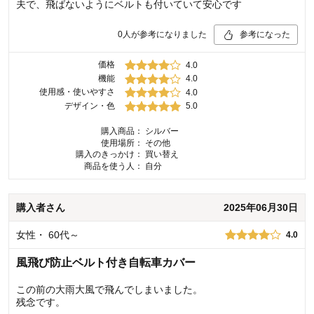
夫で、飛ばないようにベルトも付いていて安心です
0
人が参考になりました
参考になった
価格
4.0
機能
4.0
使用感・使いやすさ
4.0
デザイン・色
5.0
購入商品：
シルバー
使用場所：
その他
購入のきっかけ：
買い替え
商品を使う人：
自分
購入者
さん
2025年06月30日
女性
・
60代～
4.0
風飛び防止ベルト付き自転車カバー
この前の大雨大風で飛んでしまいました。
残念です。