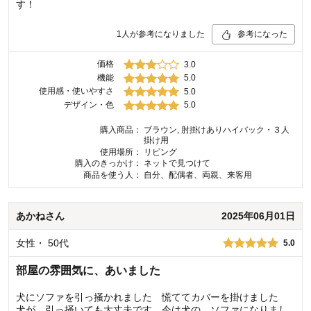
す！
1
人が参考になりました
参考になった
価格
3.0
機能
5.0
使用感・使いやすさ
5.0
デザイン・色
5.0
購入商品：
ブラウン, 肘掛けありハイバック・３人
掛け用
使用場所：
リビング
購入のきっかけ：
ネットで見つけて
商品を使う人：
自分、配偶者、両親、来客用
あかね
さん
2025年06月01日
女性
・
50代
5.0
部屋の雰囲気に、あいました
犬にソファを引っ掻かれました 慌ててカバーを掛けました
犬が、引っ掻いても大丈夫です 今は犬の、ソファになりまし