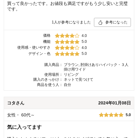
買って良かったです。お値段も満足ですがもう少し安いと完璧
です。
1
人が参考になりました
参考になった
価格
4.0
機能
5.0
使用感・使いやすさ
4.0
デザイン・色
5.0
購入商品：
ブラウン, 肘掛けありハイバック・３人
掛け用ワイド
使用場所：
リビング
購入のきっかけ：
ネットで見つけて
商品を使う人：
自分
コタ
さん
2024年01月08日
女性
・
60代～
5.0
気に入ってます