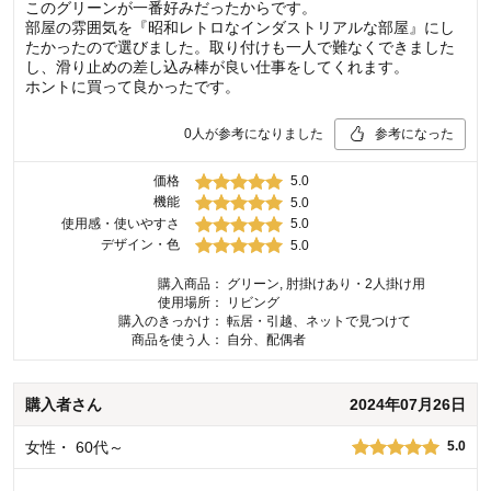
このグリーンが一番好みだったからです。
部屋の雰囲気を『昭和レトロなインダストリアルな部屋』にし
たかったので選びました。取り付けも一人で難なくできました
し、滑り止めの差し込み棒が良い仕事をしてくれます。
ホントに買って良かったです。
0
人が参考になりました
参考になった
価格
5.0
機能
5.0
使用感・使いやすさ
5.0
デザイン・色
5.0
購入商品：
グリーン, 肘掛けあり・2人掛け用
使用場所：
リビング
購入のきっかけ：
転居・引越、ネットで見つけて
商品を使う人：
自分、配偶者
購入者
さん
2024年07月26日
女性
・
60代～
5.0