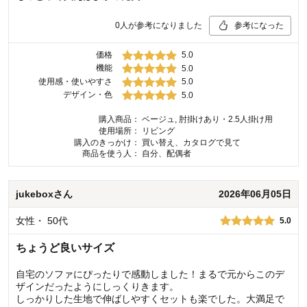
0
人が参考になりました
参考になった
価格
5.0
機能
5.0
使用感・使いやすさ
5.0
デザイン・色
5.0
購入商品：
ベージュ, 肘掛けあり・2.5人掛け用
使用場所：
リビング
購入のきっかけ：
買い替え、カタログで見て
商品を使う人：
自分、配偶者
jukebox
さん
2026年06月05日
女性
・
50代
5.0
ちょうど良いサイズ
自宅のソファにぴったりで感動しました！まるで元からこのデ
ザインだったようにしっくりきます。
しっかりした生地で伸ばしやすくセットも楽でした。大満足で