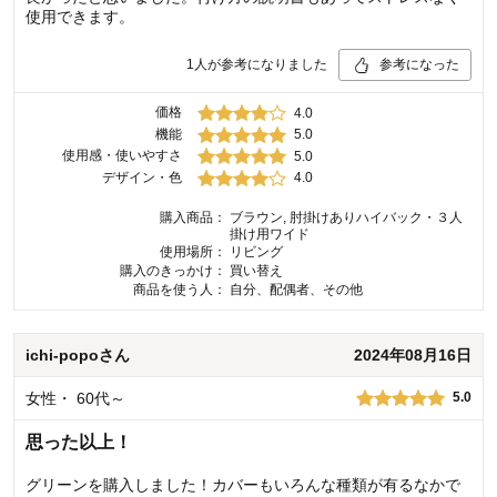
使用できます。
1
人が参考になりました
参考になった
価格
4.0
機能
5.0
使用感・使いやすさ
5.0
デザイン・色
4.0
購入商品：
ブラウン, 肘掛けありハイバック・３人
掛け用ワイド
使用場所：
リビング
購入のきっかけ：
買い替え
商品を使う人：
自分、配偶者、その他
ichi-popo
さん
2024年08月16日
女性
・
60代～
5.0
思った以上！
グリーンを購入しました！カバーもいろんな種類が有るなかで