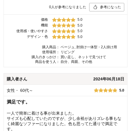
0
人が参考になりました
参考になった
価格
5.0
機能
5.0
使用感・使いやすさ
5.0
デザイン・色
5.0
購入商品：
ベージュ, 肘掛け一体型・2人掛け用
使用場所：
リビング
購入のきっかけ：
買い足し、ネットで見つけて
商品を使う人：
自分、両親、その他
購入者
さん
2024年06月18日
女性
・
60代～
5.0
満足です。
一人で簡単に着ける事が出来ました。
サイズも心配していたのですが、少し余裕がありズレる事もな
く綺麗なソファーになりました。色も思ってた通りで満足で
す。