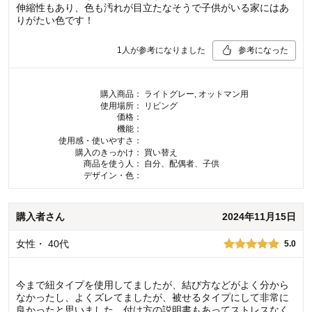
伸縮性もあり、色も汚れが目立たなそうで子供がいる家にはあ
りがたい色です！
1
人が参考になりました
参考になった
購入商品：
ライトグレー, オットマン用
使用場所：
リビング
価格：
機能：
使用感・使いやすさ：
購入のきっかけ：
買い替え
商品を使う人：
自分、配偶者、子供
デザイン・色：
購入者
さん
2024年11月15日
女性
・
40代
5.0
今まで紐タイプを使用してましたが、結び方などがよく分から
なかったし、よくズレてましたが、被せるタイプにして非常に
良かったと思いました。付け方の説明書もあってストレスなく