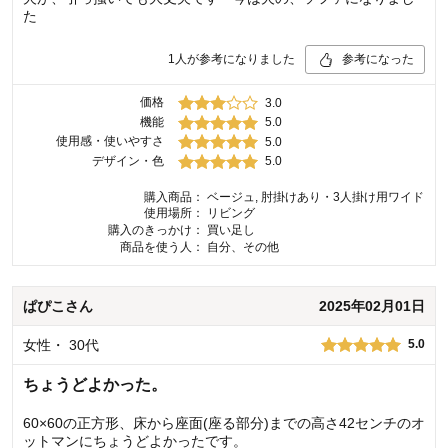
た
1
人が参考になりました
参考になった
価格
3.0
機能
5.0
使用感・使いやすさ
5.0
デザイン・色
5.0
購入商品：
ベージュ, 肘掛けあり・3人掛け用ワイド
使用場所：
リビング
購入のきっかけ：
買い足し
商品を使う人：
自分、その他
ぱぴこ
さん
2025年02月01日
女性
・
30代
5.0
ちょうどよかった。
60×60の正方形、床から座面(座る部分)までの高さ42センチのオ
ットマンにちょうどよかったです。