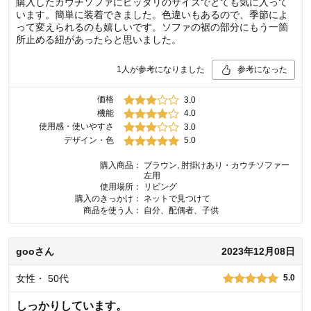
購入したカウチソファにピッタリのサイズでとても気に入って
います。簡単に装着できました。色違いもあるので、季節によ
って変えられるのも嬉しいです。ソファの裾の部分にもう一箇
所止める紐があったらと思いました。
1
人が参考になりました
参考になった
価格
3.0
機能
4.0
使用感・使いやすさ
3.0
デザイン・色
5.0
購入商品：
ブラウン, 肘掛けあり・カウチソファー
左用
使用場所：
リビング
購入のきっかけ：
ネットで見つけて
商品を使う人：
自分、配偶者、子供
goo
さん
2023年12月08日
女性
・
50代
5.0
しっかりしています。