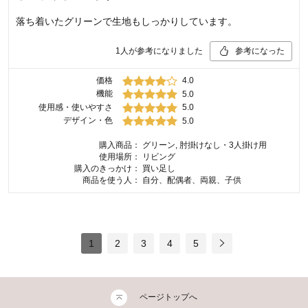
落ち着いたグリーンで生地もしっかりしています。
1
人が参考になりました
参考になった
価格
4.0
機能
5.0
使用感・使いやすさ
5.0
デザイン・色
5.0
購入商品：
グリーン, 肘掛けなし・3人掛け用
使用場所：
リビング
購入のきっかけ：
買い足し
商品を使う人：
自分、配偶者、両親、子供
1
2
3
4
5
ページトップへ