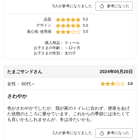
0
人が参考になりました
参考になった
品質
5.0
デザイン
5.0
着心地･使用感
3.0
購入商品：
ティール
お子さまの年齢：
～12ヶ月
お子さまの性別：
女の子
たまごサンド
さん
2024年05月20日
女性
・
60代～
3.0
さわやか
色がさわやかでしたが、我が家のトイレに合わず、便座をあげ
た状態のところに乗せています。これからの季節には冷たくて
も良いかもしれませんが、冬は冷たいかも。
2
人が参考になりました
参考になった