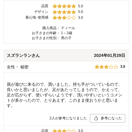
品質
5.0
デザイン
5.0
着心地･使用感
3.0
購入商品：
ティール
お子さまの年齢：
1～3歳
お子さまの性別：
男の子
スズランラン
さん
2024年01月29日
女性
・
秘密
3.0
孫が遊びに来るので、買いました。持ち手がついているので、
良いかと思いましたが、足があたってしまうので、かえって、
足が広がらず、使いずらいようです。洗いやすいというコメン
トが多かったので、とりあえず、このまま使おうかと思いま
す。
2
人が参考になりました
参考になった
品質
3.0