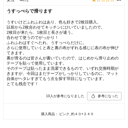
うすっぺらで滑ります
うすいけどふわふわはあり、色も好きで2枚目購入。
以前から2枚合わせてキッチンにひいていましたので。
2枚目が来たら、1枚目と長さが違う。
合わせて使うのでがっかり！
ふわふわはすぐへたれ、うすっぺらだけに。
さらに使用していくと表と裏の布がずれる感じに表の布が伸び
てきます。
裏が滑るのは皆さんが書いていたので、はじめから滑り止めの
テープを貼って使用しています。
そのテープは貼ったまま洗濯できるもので、いずれ交換時期が
きますが、今回はまだテープがしっかりしているのに、マット
自体がヘタレすぎてもう次を探す羽目になっています。
とても残念です！
10
人が参考になりました
参考になった
購入商品：
ピンク, 約４０×２４０