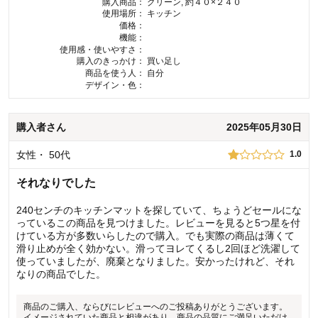
購入商品：
グリーン, 約４０×２４０
使用場所：
キッチン
価格：
機能：
使用感・使いやすさ：
購入のきっかけ：
買い足し
商品を使う人：
自分
デザイン・色：
購入者
さん
2025年05月30日
女性
・
50代
1.0
それなりでした
240センチのキッチンマットを探していて、ちょうどセールにな
っているこの商品を見つけました。レビューを見ると5つ星を付
けている方が多数いらしたので購入。でも実際の商品は薄くて
滑り止めが全く効かない。滑ってヨレてくるし2回ほど洗濯して
使っていましたが、廃棄となりました。安かったけれど、それ
なりの商品でした。
商品のご購入、ならびにレビューへのご投稿ありがとうございます。
イメージされていた商品と相違があり、商品の品質にご満足いただけ