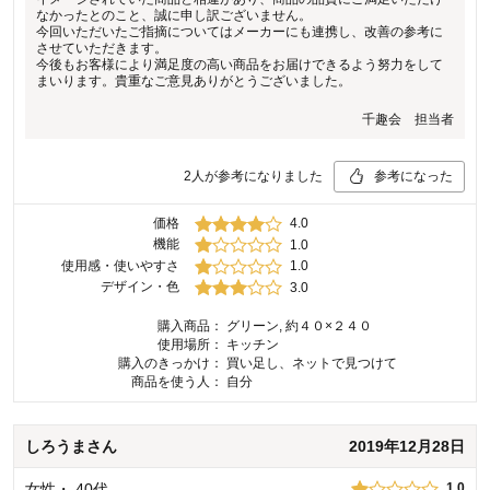
なかったとのこと、誠に申し訳ございません。
今回いただいたご指摘についてはメーカーにも連携し、改善の参考に
させていただきます。
今後もお客様により満足度の高い商品をお届けできるよう努力をして
まいります。貴重なご意見ありがとうございました。
千趣会 担当者
2
人が参考になりました
参考になった
価格
4.0
機能
1.0
使用感・使いやすさ
1.0
デザイン・色
3.0
購入商品：
グリーン, 約４０×２４０
使用場所：
キッチン
購入のきっかけ：
買い足し、ネットで見つけて
商品を使う人：
自分
しろうま
さん
2019年12月28日
女性
・
40代
1.0