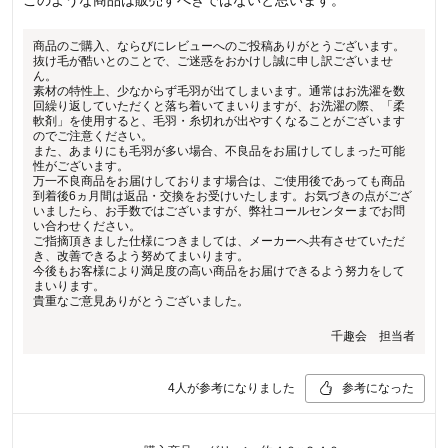
商品のご購入、ならびにレビューへのご投稿ありがとうございます。
抜け毛が酷いとのことで、ご迷惑をおかけし誠に申し訳ございませ
ん。
素材の特性上、少なからず毛羽が出てしまいます。通常はお洗濯を数
回繰り返していただくと落ち着いてまいりますが、お洗濯の際、「柔
軟剤」を使用すると、毛羽・糸切れが出やすくなることがございます
のでご注意ください。
また、あまりにも毛羽が多い場合、不良品をお届けしてしまった可能
性がございます。
万一不良商品をお届けしております場合は、ご使用後であっても商品
到着後6ヵ月間は返品・交換をお受けいたします。お気づきの点がござ
いましたら、お手数ではございますが、弊社コールセンターまでお問
い合わせください。
ご指摘頂きました仕様につきましては、メーカーへ共有させていただ
き、改善できるよう努めてまいります。
今後もお客様により満足度の高い商品をお届けできるよう努力をして
まいります。
貴重なご意見ありがとうございました。
千趣会 担当者
4
人が参考になりました
参考になった