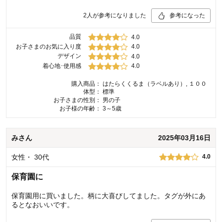
2
人が参考になりました
参考になった
品質
4.0
お子さまのお気に入り度
4.0
デザイン
4.0
着心地･使用感
4.0
購入商品：
はたらくくるま（ラベルあり）, １００
体型：
標準
お子さまの性別：
男の子
お子様の年齢：
3～5歳
み
さん
2025年03月16日
女性
・
30代
4.0
保育園に
保育園用に買いました。柄に大喜びしてました。タグが外にあ
るとなおいいです。