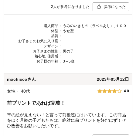
2
人が参考になりました
参考になった
購入商品：
うみのいきもの（ラベルあり）, １００
体型：
やせ型
品質：
お子さまのお気に入り度：
デザイン：
お子さまの性別：
男の子
着心地･使用感：
お子様の年齢：
3～5歳
mochicco
さん
2023年05月12日
女性
・
40代
4.0
前プリントであれば完璧！
車の絵が見えない！と言って前後逆にはいています。この商品
をはく月齢の子どもたちは、絶対に前プリントを好むはず！ぜ
ひ改善をお願いしたいです。