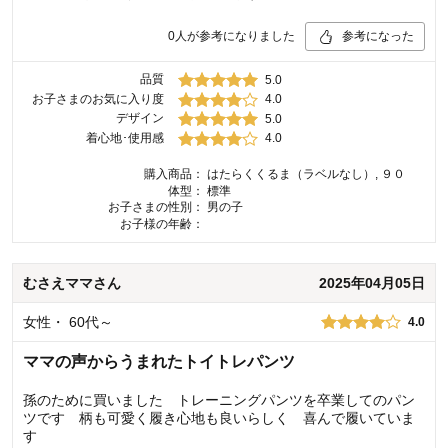
0
人が参考になりました
参考になった
品質
5.0
お子さまのお気に入り度
4.0
デザイン
5.0
着心地･使用感
4.0
購入商品：
はたらくくるま（ラベルなし）, ９０
体型：
標準
お子さまの性別：
男の子
お子様の年齢：
むさえママ
さん
2025年04月05日
女性
・
60代～
4.0
ママの声からうまれたトイトレパンツ
孫のために買いました トレーニングパンツを卒業してのパン
ツです 柄も可愛く履き心地も良いらしく 喜んで履いていま
す