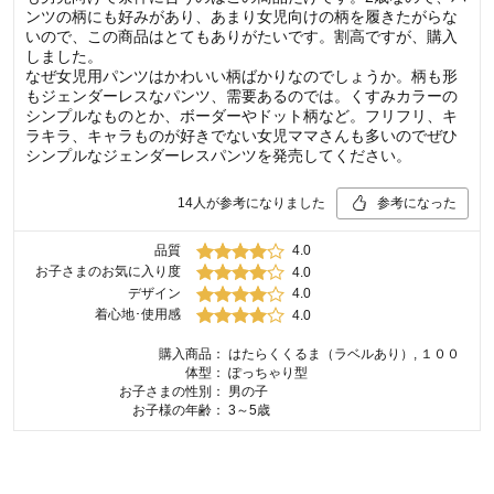
ンツの柄にも好みがあり、あまり女児向けの柄を履きたがらな
いので、この商品はとてもありがたいです。割高ですが、購入
しました。
なぜ女児用パンツはかわいい柄ばかりなのでしょうか。柄も形
もジェンダーレスなパンツ、需要あるのでは。くすみカラーの
シンプルなものとか、ボーダーやドット柄など。フリフリ、キ
ラキラ、キャラものが好きでない女児ママさんも多いのでぜひ
シンプルなジェンダーレスパンツを発売してください。
14
人が参考になりました
参考になった
品質
4.0
お子さまのお気に入り度
4.0
デザイン
4.0
着心地･使用感
4.0
購入商品：
はたらくくるま（ラベルあり）, １００
体型：
ぽっちゃり型
お子さまの性別：
男の子
お子様の年齢：
3～5歳