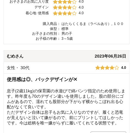
お子さまのお気に入り度
4.0
デザイン
4.0
着心地･使用感
4.0
購入商品：
はたらくくるま（ラベルあり）, １００
体型：
標準
お子さまの性別：
男の子
お子様の年齢：
3～5歳
むめ
さん
2023年06月26日
女性
・
30代
4.0
使用感は◎、バックデザインが✕
息子(2歳11kg)の保育園の水遊びで綿パンツ指定のため使用しま
す。昨年度も70のデザイン違いを使用しました。股の部分にゴ
ムがあるので、濡れても股部分が下がらず横からこぼれ出る心
配がなくて良いです。
ただデザイン自体は息子もお気に入りなのですが、履くと恐竜
が見えないと泣いて嫌がるので、前にプリントしてほしかった
です。今は総柄を唯一嫌がらずに履いてくれてる状態です。