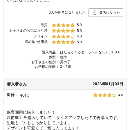
0
人が参考になりました
参考になった
品質
5.0
お子さまのお気に入り度
5.0
デザイン
4.0
着心地･使用感
5.0
購入商品：
はたらくくるま（ラベルなし）, １００
体型：
標準
お子さまの性別：
男の子
お子様の年齢：
3～5歳
購入者
さん
2026年01月03日
男性
・
40代
4.0
保育園用に購入しました！
以前80㌢を購入していて、サイズアップしたので再購入です。
生地もゴムもしっかりしています。
デザインも可愛くて、気に入ってます！