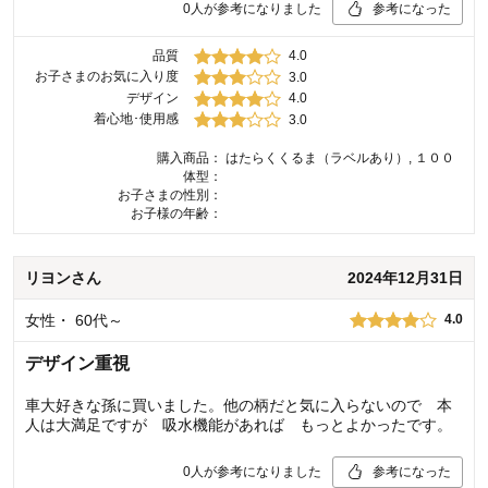
0
人が参考になりました
参考になった
品質
4.0
お子さまのお気に入り度
3.0
デザイン
4.0
着心地･使用感
3.0
購入商品：
はたらくくるま（ラベルあり）, １００
体型：
お子さまの性別：
お子様の年齢：
リヨン
さん
2024年12月31日
女性
・
60代～
4.0
デザイン重視
車大好きな孫に買いました。他の柄だと気に入らないので 本
人は大満足ですが 吸水機能があれば もっとよかったです。
0
人が参考になりました
参考になった