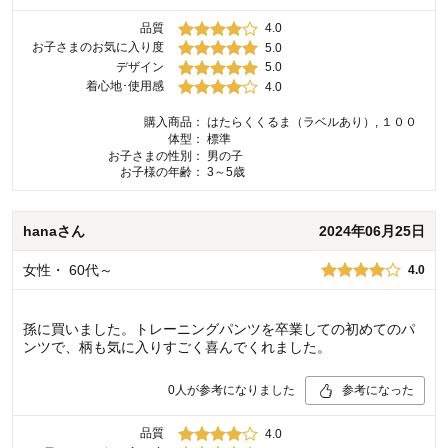
品質
4.0
お子さまのお気に入り度
5.0
デザイン
5.0
着心地･使用感
4.0
購入商品：
はたらくくるま（ラベルあり）, １００
体型：
標準
お子さまの性別：
男の子
お子様の年齢：
3～5歳
hana
さん
2024年06月25日
女性
・
60代～
4.0
孫に買いました。トレーニングパンツを卒業しての初めてのパ
ンツで、柄も気に入りすごく喜んでくれました。
0
人が参考になりました
参考になった
品質
4.0