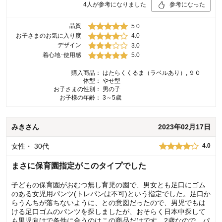
4
人が参考になりました
参考になった
品質
5.0
お子さまのお気に入り度
4.0
デザイン
3.0
着心地･使用感
5.0
購入商品：
はたらくくるま（ラベルあり）, ９０
体型：
やせ型
お子さまの性別：
男の子
お子様の年齢：
3～5歳
みき
さん
2023年02月17日
女性
・
30代
4.0
まさに保育園指定がこのタイプでした
子どもの保育園がおむつ無し育児の園で、男女とも足口にゴム
のある女児用パンツ(トレパンは不可)という指定でした。足口か
らうんちが落ちないように、との意図だったので、男児でもは
ける足口ゴムのパンツを探しましたが、おそらく日本中探して
も男児向けで条件に合うのはこの商品だけです。2歳なので、パ