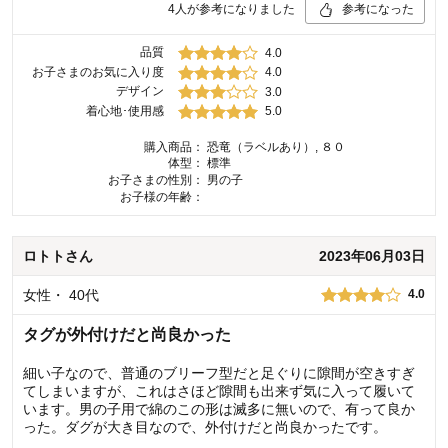
4
人が参考になりました
参考になった
品質
4.0
お子さまのお気に入り度
4.0
デザイン
3.0
着心地･使用感
5.0
購入商品：
恐竜（ラベルあり）, ８０
体型：
標準
お子さまの性別：
男の子
お子様の年齢：
ロトト
さん
2023年06月03日
女性
・
40代
4.0
タグが外付けだと尚良かった
細い子なので、普通のブリーフ型だと足ぐりに隙間が空きすぎ
てしまいますが、これはさほど隙間も出来ず気に入って履いて
います。男の子用で綿のこの形は滅多に無いので、有って良か
った。ダグが大き目なので、外付けだと尚良かったです。