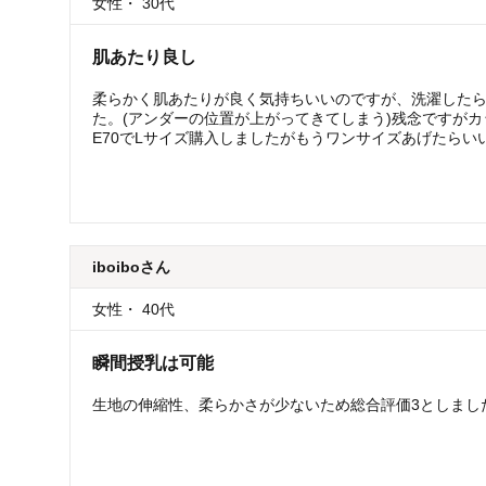
女性
・
30代
肌あたり良し
柔らかく肌あたりが良く気持ちいいのですが、洗濯した
た。(アンダーの位置が上がってきてしまう)残念ですが
E70でLサイズ購入しましたがもうワンサイズあげたらい
iboibo
さん
女性
・
40代
瞬間授乳は可能
生地の伸縮性、柔らかさが少ないため総合評価3としまし