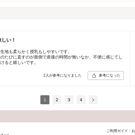
欲しい！
。生地も柔らかく授乳もしやすいです。
濯のたびに直すのが面倒で産後の時間が無いなか、不便に感じてし
頂けると嬉しいです。
2
人が参考になりました
参考になった
1
2
3
4
ご利用ガイド・
ンネット