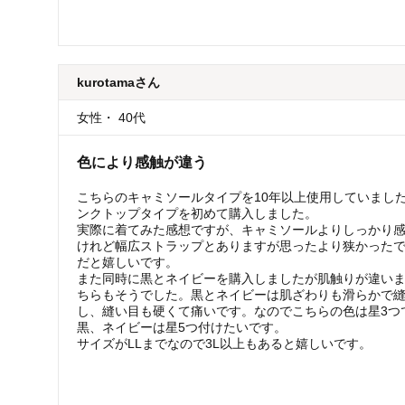
kurotama
さん
女性
・
40代
色により感触が違う
こちらのキャミソールタイプを10年以上使用していまし
ンクトップタイプを初めて購入しました。
実際に着てみた感想ですが、キャミソールよりしっかり
けれど幅広ストラップとありますが思ったより狭かった
だと嬉しいです。
また同時に黒とネイビーを購入しましたが肌触りが違い
ちらもそうでした。黒とネイビーは肌ざわりも滑らかで
し、縫い目も硬くて痛いです。なのでこちらの色は星3つ
黒、ネイビーは星5つ付けたいです。
サイズがLLまでなので3L以上もあると嬉しいです。