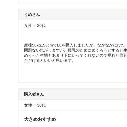
うめ
さん
女性
・
30代
産後56kg156cmでLLを購入しましたが、なかなかに
問題ない気がしますが、授乳のためにめくろうとすると
めくった生地もあまり下にいってくれないので垂れた母
ただけるといいと思います。
購入者
さん
女性
・
30代
大きめおすすめ