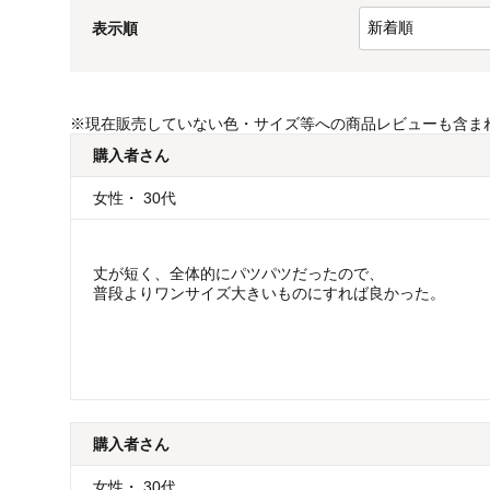
表示順
※
現在販売していない色・サイズ等への商品レビューも含ま
購入者
さん
女性
・
30代
丈が短く、全体的にパツパツだったので、
普段よりワンサイズ大きいものにすれば良かった。
購入者
さん
女性
・
30代