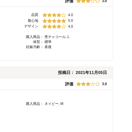
評価
3.0
品質
4.0
着心地
5.0
デザイン
4.0
購入商品：
杢チャコール, L
体型：
標準
妊娠月齢：
産後
投稿日：
2021年11月05日
評価
3.0
購入商品：
ネイビー, M