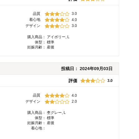
品質
3.0
着心地
4.0
デザイン
3.0
購入商品：
アイボリー, L
体型：
標準
妊娠月齢：
産後
投稿日：
2024年09月03日
評価
3.0
品質
4.0
デザイン
2.0
購入商品：
杢グレー, L
体型：
標準
妊娠月齢：
産後
着心地：