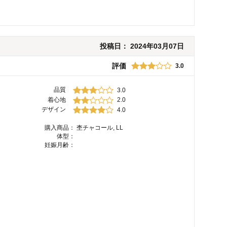
投稿日：
2024年03月07日
評価
3.0
品質
3.0
着心地
2.0
デザイン
4.0
購入商品：
杢チャコール, LL
体型：
妊娠月齢：