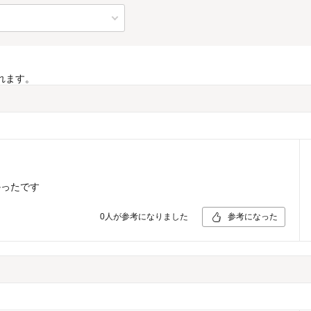
れます。
かったです
0
人が参考になりました
参考になった