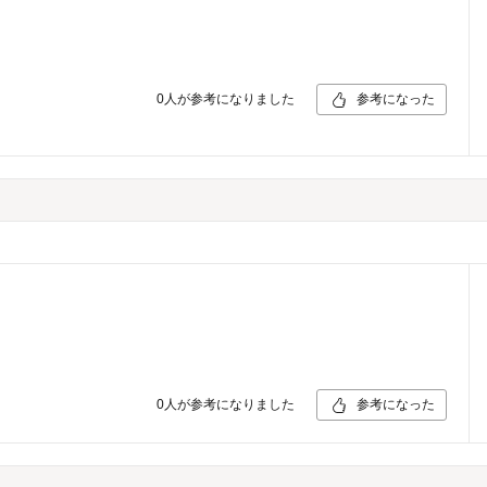
0
人が参考になりました
参考になった
0
人が参考になりました
参考になった