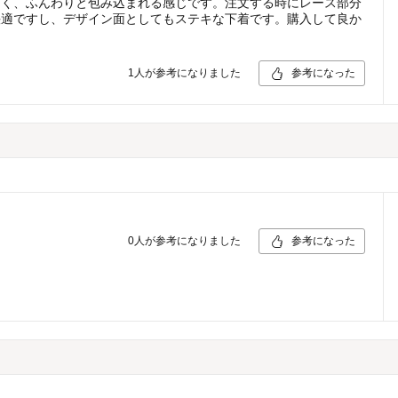
なく、ふんわりと包み込まれる感じです。注文する時にレース部分
快適ですし、デザイン面としてもステキな下着です。購入して良か
1
人が参考になりました
参考になった
0
人が参考になりました
参考になった