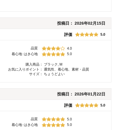
投稿日：
2026年02月15日
評価
5.0
品質
4.0
着心地･はき心地
5.0
購入商品：
ブラック, M
お気に入りポイント：
通気性、着心地、素材・品質
サイズ：
ちょうどよい
投稿日：
2026年01月22日
評価
5.0
品質
5.0
着心地･はき心地
5.0