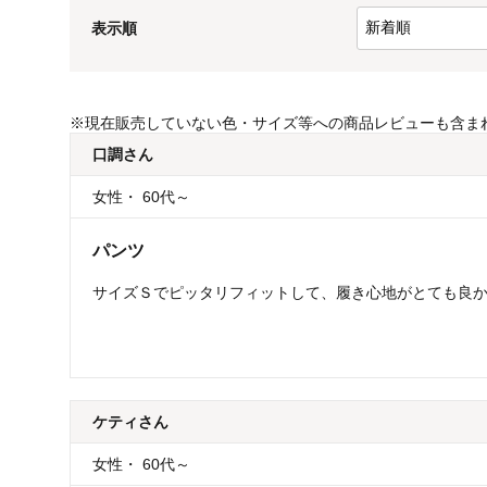
表示順
※
現在販売していない色・サイズ等への商品レビューも含ま
口調
さん
女性
・
60代～
パンツ
サイズＳでピッタリフィットして、履き心地がとても良
ケティ
さん
女性
・
60代～