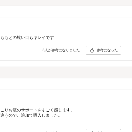
太ももとの境い目もキレイです
3
人が参考になりました
参考になった
っこりお腹のサポートをすごく感じます。
が違うので、追加で購入しました。