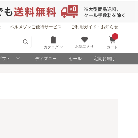
録
ベルメゾンご優待サービス
ご利用ガイド・お知らせ
お気に入り
カタログ
カート
ギフト
ディズニー
セール
定期お届け