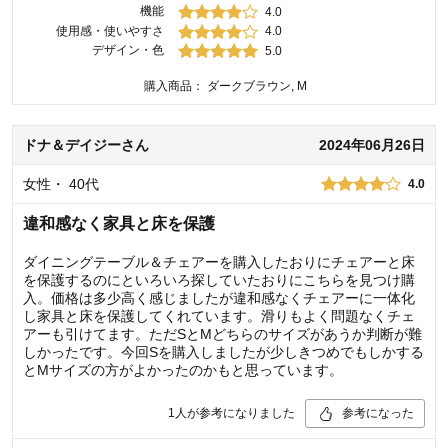
機能
4.0
使用感・使いやすさ
4.0
デザイン・色
5.0
購入商品：
ダークブラウン, M
ドナ＆デイジー
さん
2024年06月26日
女性
・
40代
4.0
違和感なく家具と床を保護
ダイニングテーブル＆チェアーを購入したおりにチェアーと床
を保護するのにといろいろ探していたおりにこちらを見つけ購
入。価格は多少高く感じましたが違和感なくチェアーに一体化
し家具と床を保護してくれています。滑りもよく問題なくチェ
アーも引けてます。ただSとMどちらのサイズがあうか判断が難
しかったです。今回Sを購入しましたが少しきつめでもしかする
とMサイズの方がよかったのかもと思っています。
1
人が参考になりました
参考になった