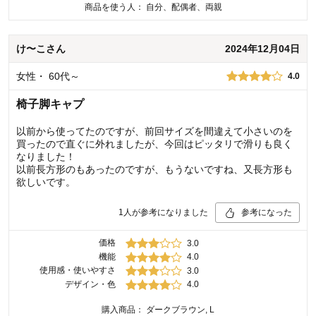
商品を使う人：
自分、配偶者、両親
け〜こ
さん
2024年12月04日
女性
・
60代～
4.0
椅子脚キャプ
以前から使ってたのですが、前回サイズを間違えて小さいのを
買ったので直ぐに外れましたが、今回はピッタリで滑りも良く
なりました！
以前長方形のもあったのですが、もうないですね、又長方形も
欲しいです。
1
人が参考になりました
参考になった
価格
3.0
機能
4.0
使用感・使いやすさ
3.0
デザイン・色
4.0
購入商品：
ダークブラウン, L