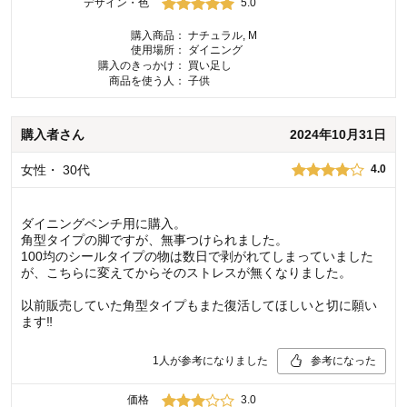
デザイン・色
5.0
購入商品：
ナチュラル, M
使用場所：
ダイニング
購入のきっかけ：
買い足し
商品を使う人：
子供
購入者
さん
2024年10月31日
女性
・
30代
4.0
ダイニングベンチ用に購入。
角型タイプの脚ですが、無事つけられました。
100均のシールタイプの物は数日で剥がれてしまっていました
が、こちらに変えてからそのストレスが無くなりました。
以前販売していた角型タイプもまた復活してほしいと切に願い
ます‼︎
1
人が参考になりました
参考になった
価格
3.0