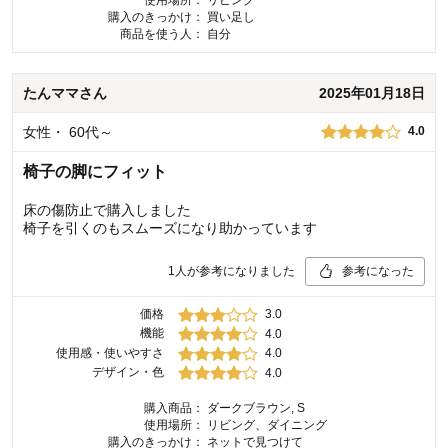
使用場所：
リビング
購入のきっかけ：
買い足し
商品を使う人：
自分
たんママ
さん
2025年01月18日
女性
・
60代～
4.0
椅子の脚にフィット
床の傷防止で購入しました
椅子を引くのもスムーズになり助かっています
1
人が参考になりました
参考になった
価格
3.0
機能
4.0
使用感・使いやすさ
4.0
デザイン・色
4.0
購入商品：
ダークブラウン, S
使用場所：
リビング、ダイニング
購入のきっかけ：
ネットで見つけて