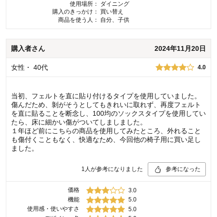
使用場所：
ダイニング
購入のきっかけ：
買い替え
商品を使う人：
自分、子供
購入者
さん
2024年11月20日
女性
・
40代
4.0
当初、フェルトを直に貼り付けるタイプを使用していました。
傷んだため、剝がそうとしてもきれいに取れず、再度フェルト
を直に貼ることを断念し、100均のソックスタイプを使用してい
たら、床に細かい傷がついてしましました。
１年ほど前にこちらの商品を使用してみたところ、外れること
も傷付くこともなく、快適なため、今回他の椅子用に買い足し
ました。
1
人が参考になりました
参考になった
価格
3.0
機能
5.0
使用感・使いやすさ
5.0