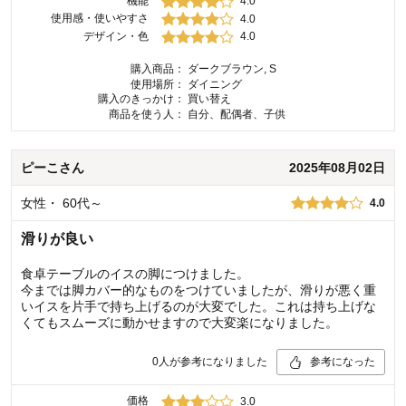
機能
4.0
使用感・使いやすさ
4.0
デザイン・色
4.0
購入商品：
ダークブラウン, S
使用場所：
ダイニング
購入のきっかけ：
買い替え
商品を使う人：
自分、配偶者、子供
ピーこ
さん
2025年08月02日
女性
・
60代～
4.0
滑りが良い
食卓テーブルのイスの脚につけました。
今までは脚カバー的なものをつけていましたが、滑りが悪く重
いイスを片手で持ち上げるのが大変でした。これは持ち上げな
くてもスムーズに動かせますので大変楽になりました。
0
人が参考になりました
参考になった
価格
3.0