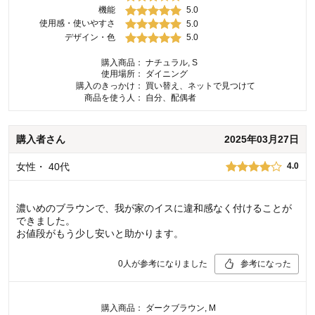
機能
5.0
使用感・使いやすさ
5.0
デザイン・色
5.0
購入商品：
ナチュラル, S
使用場所：
ダイニング
購入のきっかけ：
買い替え、ネットで見つけて
商品を使う人：
自分、配偶者
購入者
さん
2025年03月27日
女性
・
40代
4.0
濃いめのブラウンで、我が家のイスに違和感なく付けることが
できました。
お値段がもう少し安いと助かります。
0
人が参考になりました
参考になった
購入商品：
ダークブラウン, M