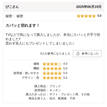
ぴこ
さん
2025年06月19日
秘密
・
秘密
5.0
スパッと切れます！
TVなどで気になって購入しましたが、本当にスパッと片手で切
れました‼︎
思わず友人にもプレゼントしてしまいました♪
3
人が参考になりました
参考になった
価格
4.0
機能
5.0
使用感・使いやすさ
5.0
デザイン・色
5.0
購入商品：
ブラック
使用場所：
キッチン
購入のきっかけ：
ギフト・プレゼント用、その他
商品を使う人：
自分、配偶者、子供