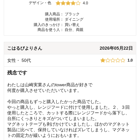
デザイン・色
4.0
購入商品：
ブラック
使用場所：
ダイニング
購入のきっかけ：
買い替え
商品を使う人：
自分、両親
こはるびより
さん
2026年05月22日
女性
・
50代
1.0
残念です
わたしは山崎実業さんのtower商品が好きで
何度か購入させていただいています。
今回の商品もずっと購入したかった商品でした。
やっと購入し、レンジフードに付けて使用しました。２、３回
使用したところで、カットする際にレンジフードから落下し、
台所にくっきりとキズがついてしまいました。
マグネットテープも剥げかけていましたし、ほかのマグネット
製品に比べて、保持していなければズレてしまうし、マグネッ
トの固定力が緩いようにおもいます。