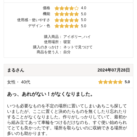
価格
4.0
機能
5.0
使用感・使いやすさ
5.0
デザイン・色
5.0
購入商品：
アイボリー, ハイ
使用場所：
寝室
購入のきっかけ：
ネットで見つけて
商品を使う人：
自分
まる
さん
2024年07月28日
女性
・
40代
5.0
あっ、あれがない！がなくなりました。
いつも必要なものを不定の場所に置いてしまいあちこち探して
いましたが、ここに置くと決めたらものを無くしたり忘れたり
することがなくなりました。作りがしっかりしていて、最初か
ら組み立てあって車輪をつけるだけなのも、すぐ使い始められ
てとても良かったです。場所を取らないのに収納できる場所が
多いのも助かります。