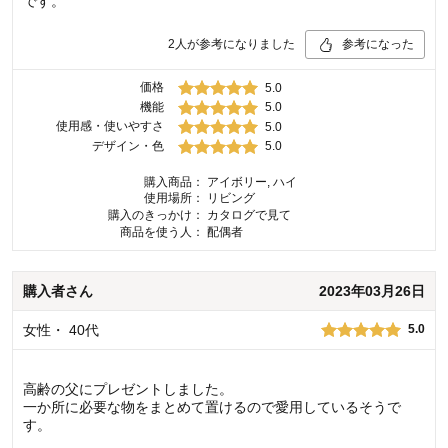
です。
2
人が参考になりました
参考になった
価格
5.0
機能
5.0
使用感・使いやすさ
5.0
デザイン・色
5.0
購入商品：
アイボリー, ハイ
使用場所：
リビング
購入のきっかけ：
カタログで見て
商品を使う人：
配偶者
購入者
さん
2023年03月26日
女性
・
40代
5.0
高齢の父にプレゼントしました。
一か所に必要な物をまとめて置けるので愛用しているそうで
す。