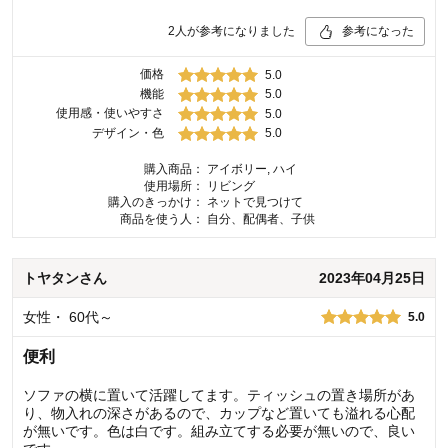
2
人が参考になりました
参考になった
価格
5.0
機能
5.0
使用感・使いやすさ
5.0
デザイン・色
5.0
購入商品：
アイボリー, ハイ
使用場所：
リビング
購入のきっかけ：
ネットで見つけて
商品を使う人：
自分、配偶者、子供
トヤタン
さん
2023年04月25日
女性
・
60代～
5.0
便利
ソファの横に置いて活躍してます。ティッシュの置き場所があ
り、物入れの深さがあるので、カップなど置いても溢れる心配
が無いです。色は白です。組み立てする必要が無いので、良い