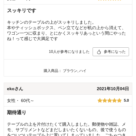
スッキリです
キッチンのテーブルの上がスッキリしました。
本やティッシュボックス、ペン立てなどが机の上から消えて、
ワゴン一つに収まり、とにかくスッキリあっという間にやった
ね！って感じで大満足です
10
人が参考になりました
参考になった
購入商品：
ブラウン, ハイ
eko
さん
2021年10月04日
女性
・
60代～
5.0
期待通り
テーブルの上を片付けたくて購入しました。郵便物や雑誌、メ
モ、サプリメントなどまだしまいたくないもの、後で使うもの
をついついテーブル上に置いてしまっていました。ごちゃつき