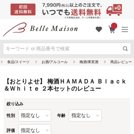
【おとりよせ】 梅酒ＨＡＭＡＤＡ Ｂｌａｃｋ
＆Ｗｈｉｔｅ ２本セットのレビュー
絞り込み
性別
年齢
評価