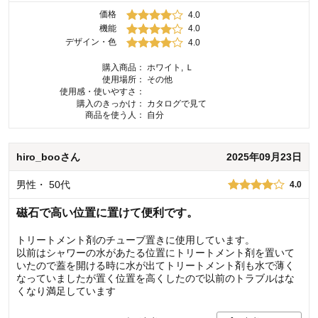
価格
4.0
機能
4.0
デザイン・色
4.0
購入商品：
ホワイト, Ｌ
使用場所：
その他
使用感・使いやすさ：
購入のきっかけ：
カタログで見て
商品を使う人：
自分
hiro_boo
さん
2025年09月23日
男性
・
50代
4.0
磁石で高い位置に置けて便利です。
トリートメント剤のチューブ置きに使用しています。
以前はシャワーの水があたる位置にトリートメント剤を置いて
いたので蓋を開ける時に水が出てトリートメント剤も水で薄く
なっていましたが置く位置を高くしたので以前のトラブルはな
くなり満足しています