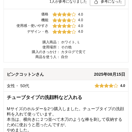
1
人が参考になりました
参考になった
価格
4.0
機能
4.0
使用感・使いやすさ
4.0
デザイン・色
4.0
購入商品：
ホワイト, Ｌ
使用場所：
その他
購入のきっかけ：
カタログで見て
商品を使う人：
自分
ピンクコットン
さん
2025年08月15日
女性
・
50代
4.0
チューブタイプの洗顔料など入れる
Mサイズのホルダーを2つ購入しました。チューブタイプの洗顔
料を入れて使っています。
本当は、横向きに２つ並べて木刀のような棒を刺して収納する
ために使おうと思ったんですが、
やめました。