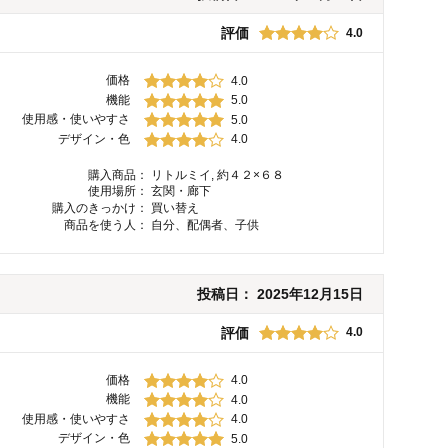
評価
4.0
価格
4.0
機能
5.0
使用感・使いやすさ
5.0
デザイン・色
4.0
購入商品：
リトルミイ, 約４２×６８
使用場所：
玄関・廊下
購入のきっかけ：
買い替え
商品を使う人：
自分、配偶者、子供
投稿日：
2025年12月15日
評価
4.0
価格
4.0
機能
4.0
使用感・使いやすさ
4.0
デザイン・色
5.0