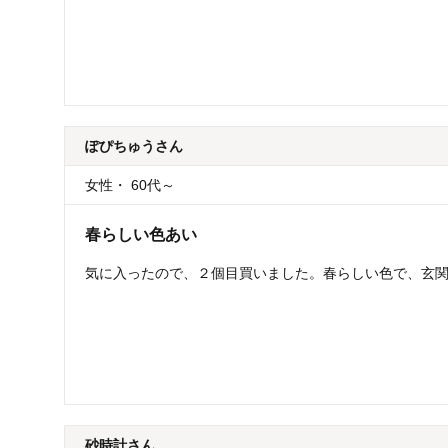
ぽぴちゅう
さん
女性
・
60代～
春らしい色あい
気に入ったので、２個目買いました。春らしい色で、玄
砂時計
さん