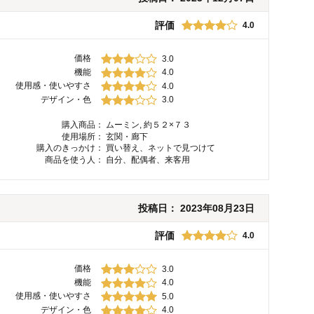
評価
4.0
価格
3.0
機能
4.0
使用感・使いやすさ
4.0
デザイン・色
3.0
購入商品：
ムーミン, 約５２×７３
使用場所：
玄関・廊下
購入のきっかけ：
買い替え、ネットで見つけて
商品を使う人：
自分、配偶者、来客用
投稿日：
2023年08月23日
評価
4.0
価格
3.0
機能
4.0
使用感・使いやすさ
5.0
デザイン・色
4.0