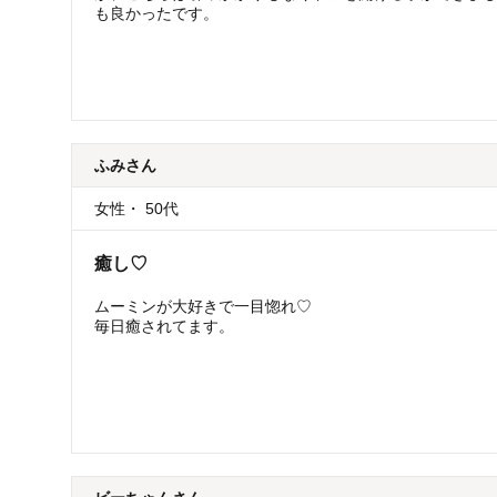
も良かったです。
ふみ
さん
女性
・
50代
癒し♡
ムーミンが大好きで一目惚れ♡
毎日癒されてます。