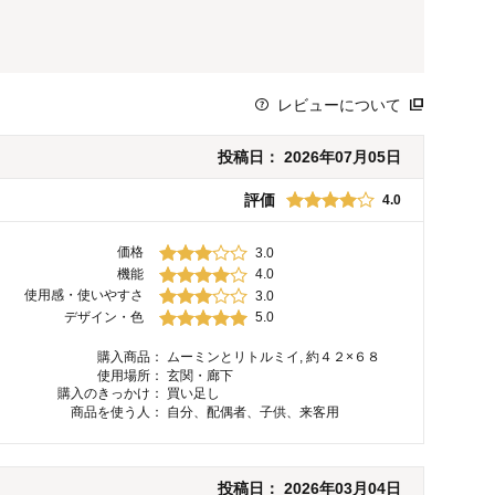
レビューについて
投稿日：
2026年07月05日
評価
4.0
価格
3.0
機能
4.0
使用感・使いやすさ
3.0
デザイン・色
5.0
購入商品：
ムーミンとリトルミイ, 約４２×６８
使用場所：
玄関・廊下
購入のきっかけ：
買い足し
商品を使う人：
自分、配偶者、子供、来客用
投稿日：
2026年03月04日