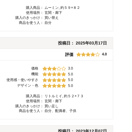
購入商品：
ムーミン, 約５９×８２
使用場所：
玄関・廊下
購入のきっかけ：
買い替え
商品を使う人：
自分
投稿日：
2025年03月17日
評価
4.0
価格
3.0
機能
5.0
使用感・使いやすさ
5.0
デザイン・色
5.0
購入商品：
リトルミイ, 約５２×７３
使用場所：
玄関・廊下
購入のきっかけ：
買い足し
商品を使う人：
自分、配偶者、子供
投稿日：
2023年12月07日