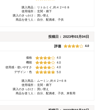
購入商品：
リトルミイ, 約４２×６８
使用場所：
玄関・廊下
購入のきっかけ：
買い替え
商品を使う人：
自分、配偶者、子供
投稿日：
2023年03月04日
評価
4.0
価格
4.0
機能
4.0
使用感・使いやすさ
4.0
デザイン・色
5.0
購入商品：
ムーミン, 約４２×６８
使用場所：
玄関・廊下
購入のきっかけ：
買い替え
商品を使う人：
自分、配偶者、子供、来客用