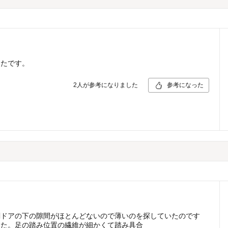
ったです。
2
人が参考になりました
参考になった
関ドアの下の隙間がほとんどないので薄いのを探していたのです
した。足の踏み位置の繊維が細かくて踏み具合