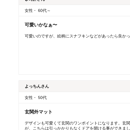
女性
・
60代～
可愛いかなぁ〜
可愛いのですが、絵柄にスナフキンなどがあったら良か
よっちん
さん
女性
・
50代
玄関外マット
デザインも可愛くて玄関のワンポイントになります。玄
が、こちらは引っかかりもなくドアを開ける事ができま