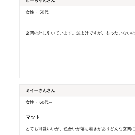
ビーちゃん
さん
女性
・
50代
玄関の外に引いています。泥よけですが、もったいない
ミイーさん
さん
女性
・
60代～
マット
とても可愛いいが、色合いが落ち着きがありどんな玄関