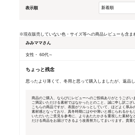
表示順
※
現在販売していない色・サイズ等への商品レビューも含ま
みみママ
さん
女性
・
60代～
ちょっと残念
思ったより薄くて、冬用と思って購入しましたが、返品
商品のご購入、ならびにレビューへのご投稿ありがとうござい
ご満足いただける素材ではなかったとのこと、誠に申し訳ござ
こちらの商品ですが、表面がツルっとしていて、ほどよく厚み
素材感となっており、真冬時期にはやや薄いと感じられるかも
いただいたご意見を参考に、よりあたたかさを重視した素材な
だける商品をお届けできるよう改善努力してまいります。貴重