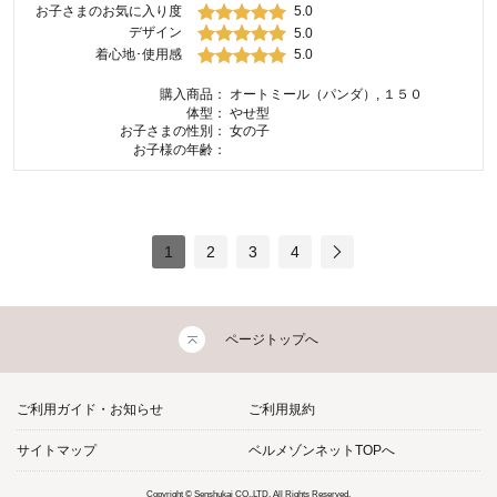
お子さまのお気に入り度
5.0
デザイン
5.0
着心地･使用感
5.0
購入商品：
オートミール（パンダ）, １５０
体型：
やせ型
お子さまの性別：
女の子
お子様の年齢：
1
2
3
4
ページトップへ
ご利用ガイド・お知らせ
ご利用規約
サイトマップ
ベルメゾンネットTOPへ
Copyright © Senshukai CO.,LTD. All Rights Reserved.