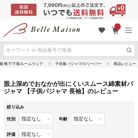
股上深めでおなかが出にくいスムース綿素材パ
ジャマ 【子供パジャマ 長袖】のレビュー
絞り込み
性別
年齢
評価