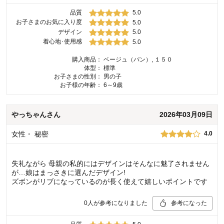
品質
5.0
お子さまのお気に入り度
5.0
デザイン
5.0
着心地･使用感
5.0
購入商品：
ベージュ（パン）, １５０
体型：
標準
お子さまの性別：
男の子
お子様の年齢：
6～9歳
やっちゃん
さん
2026年03月09日
女性
・
秘密
4.0
失礼ながら 母親の私的にはデザインはそんなに魅了されません
が…娘はまっさきに選んだデザイン!
ズボンがリブになっているのが長く使えて嬉しいポイントです
0
人が参考になりました
参考になった