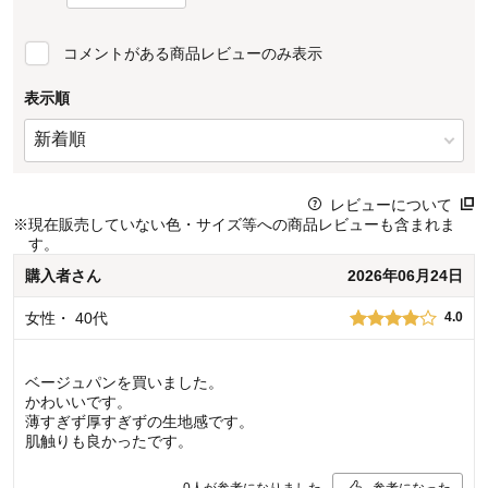
コメントがある商品レビューのみ表示
表示順
レビューについて
※
現在販売していない色・サイズ等への商品レビューも含まれま
す。
購入者
さん
2026年06月24日
女性
・
40代
4.0
ベージュパンを買いました。
かわいいです。
薄すぎず厚すぎずの生地感です。
肌触りも良かったです。
0
人が参考になりました
参考になった