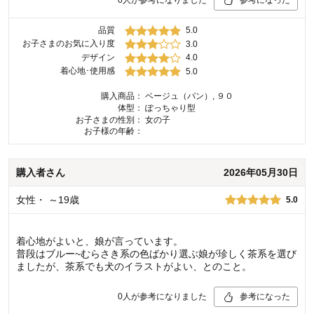
品質
5.0
お子さまのお気に入り度
3.0
デザイン
4.0
着心地･使用感
5.0
購入商品：
ベージュ（パン）, ９０
体型：
ぽっちゃり型
お子さまの性別：
女の子
お子様の年齢：
購入者
さん
2026年05月30日
女性
・
～19歳
5.0
着心地がよいと、娘が言っています。
普段はブルー~むらさき系の色ばかり選ぶ娘が珍しく茶系を選び
ましたが、茶系でも犬のイラストがよい、とのこと。
0
人が参考になりました
参考になった