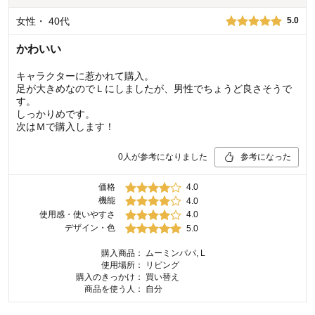
女性
・
40代
5.0
かわいい
キャラクターに惹かれて購入。
足が大きめなのでＬにしましたが、男性でちょうど良さそうで
す。
しっかりめです。
次はＭで購入します！
0
人が参考になりました
参考になった
価格
4.0
機能
4.0
使用感・使いやすさ
4.0
デザイン・色
5.0
購入商品：
ムーミンパパ, L
使用場所：
リビング
購入のきっかけ：
買い替え
商品を使う人：
自分