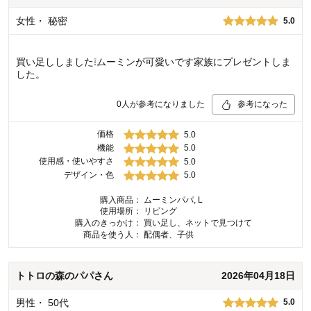
女性
・
秘密
5.0
買い足ししました❕ムーミンが可愛いです家族にプレゼントしま
した。
0
人が参考になりました
参考になった
価格
5.0
機能
5.0
使用感・使いやすさ
5.0
デザイン・色
5.0
購入商品：
ムーミンパパ, L
使用場所：
リビング
購入のきっかけ：
買い足し、ネットで見つけて
商品を使う人：
配偶者、子供
トトロの森のパパ
さん
2026年04月18日
男性
・
50代
5.0