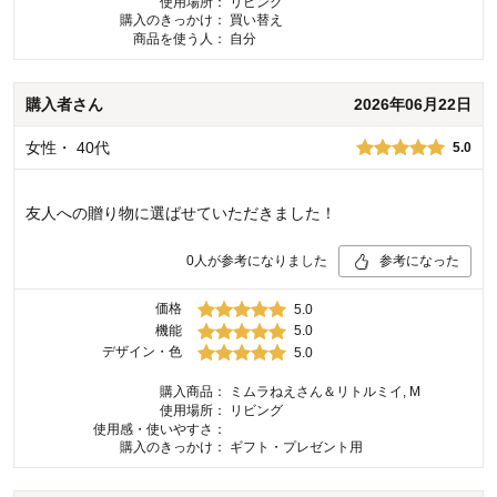
使用場所：
リビング
購入のきっかけ：
買い替え
商品を使う人：
自分
購入者
さん
2026年06月22日
女性
・
40代
5.0
友人への贈り物に選ばせていただきました！
0
人が参考になりました
参考になった
価格
5.0
機能
5.0
デザイン・色
5.0
購入商品：
ミムラねえさん＆リトルミイ, M
使用場所：
リビング
使用感・使いやすさ：
購入のきっかけ：
ギフト・プレゼント用