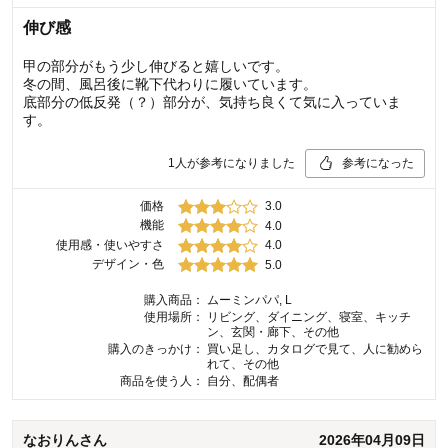
伸び感
甲の部分がもう少し伸びると嬉しいです。
冬の間、風呂後に靴下代わりに履いています。
底部分の低反発（？）部分が、気持ち良くて気に入っていま
す。
1
人が参考になりました
参考になった
価格
3.0
機能
4.0
使用感・使いやすさ
4.0
デザイン・色
5.0
購入商品：
ムーミンパパ, L
使用場所：
リビング、ダイニング、寝室、キッチ
ン、玄関・廊下、その他
購入のきっかけ：
買い足し、カタログで見て、人に勧めら
れて、その他
商品を使う人：
自分、配偶者
なおりん
さん
2026年04月09日