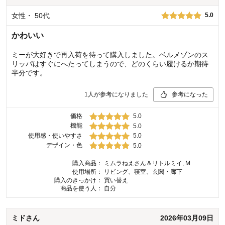
女性
・
50代
5.0
かわいい
ミーが大好きで再入荷を待って購入しました。ベルメゾンのス
リッパはすぐにへたってしまうので、どのくらい履けるか期待
半分です。
1
人が参考になりました
参考になった
価格
5.0
機能
5.0
使用感・使いやすさ
5.0
デザイン・色
5.0
購入商品：
ミムラねえさん＆リトルミイ, M
使用場所：
リビング、寝室、玄関・廊下
購入のきっかけ：
買い替え
商品を使う人：
自分
ミド
さん
2026年03月09日