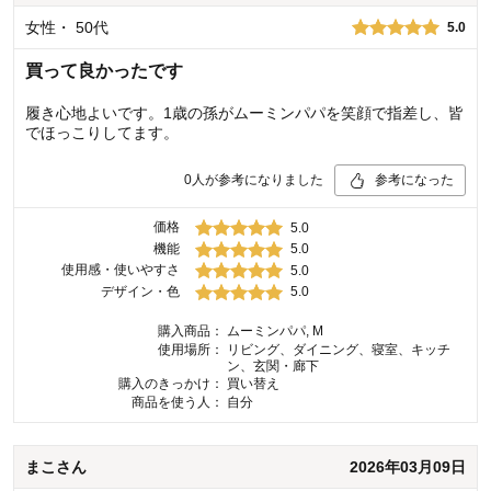
女性
・
50代
5.0
買って良かったです
履き心地よいです。1歳の孫がムーミンパパを笑顔で指差し、皆
でほっこりしてます。
0
人が参考になりました
参考になった
価格
5.0
機能
5.0
使用感・使いやすさ
5.0
デザイン・色
5.0
購入商品：
ムーミンパパ, M
使用場所：
リビング、ダイニング、寝室、キッチ
ン、玄関・廊下
購入のきっかけ：
買い替え
商品を使う人：
自分
まこ
さん
2026年03月09日