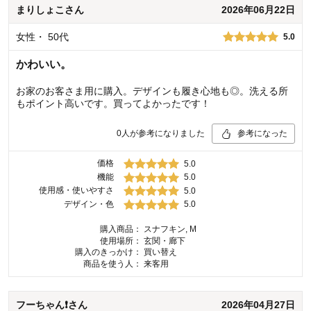
まりしょこ
さん
2026年06月22日
女性
・
50代
5.0
かわいい。
お家のお客さま用に購入。デザインも履き心地も◎。洗える所
もポイント高いです。買ってよかったです！
0
人が参考になりました
参考になった
価格
5.0
機能
5.0
使用感・使いやすさ
5.0
デザイン・色
5.0
購入商品：
スナフキン, M
使用場所：
玄関・廊下
購入のきっかけ：
買い替え
商品を使う人：
来客用
フーちゃん❗
さん
2026年04月27日