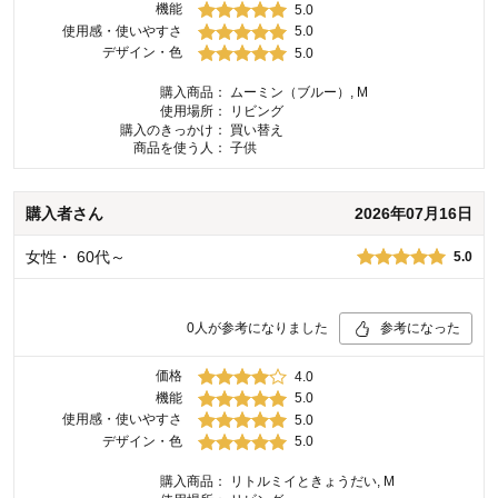
機能
5.0
使用感・使いやすさ
5.0
デザイン・色
5.0
購入商品：
ムーミン（ブルー）, M
使用場所：
リビング
購入のきっかけ：
買い替え
商品を使う人：
子供
購入者
さん
2026年07月16日
女性
・
60代～
5.0
0
人が参考になりました
参考になった
価格
4.0
機能
5.0
使用感・使いやすさ
5.0
デザイン・色
5.0
購入商品：
リトルミイときょうだい, M