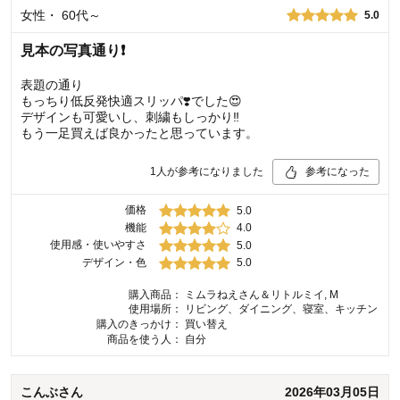
女性
・
60代～
5.0
見本の写真通り❗️
表題の通り
もっちり低反発快適スリッパ❣️でした😍
デザインも可愛いし、刺繍もしっかり‼️
もう一足買えば良かったと思っています。
1
人が参考になりました
参考になった
価格
5.0
機能
4.0
使用感・使いやすさ
5.0
デザイン・色
5.0
購入商品：
ミムラねえさん＆リトルミイ, M
使用場所：
リビング、ダイニング、寝室、キッチン
購入のきっかけ：
買い替え
商品を使う人：
自分
こんぶ
さん
2026年03月05日