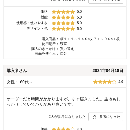
価格
5.0
機能
5.0
使用感・使いやすさ
5.0
デザイン・色
5.0
購入商品：
幅１１１～１４０×丈７１～９０×１枚
使用場所：
寝室
購入のきっかけ：
買い替え
商品を使う人：
自分
購入者
さん
2024年04月18日
女性
・
60代～
4.0
オーダーだと時間がかかりますが、すぐ届きました。生地もし
っかりしていてハリがあり良いです。
2
人が参考になりました
参考になった
価格
4.0