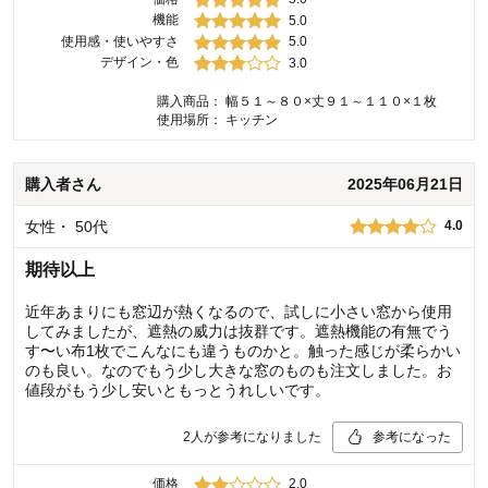
機能
5.0
使用感・使いやすさ
5.0
デザイン・色
3.0
購入商品：
幅５１～８０×丈９１～１１０×１枚
使用場所：
キッチン
購入者
さん
2025年06月21日
女性
・
50代
4.0
期待以上
近年あまりにも窓辺が熱くなるので、試しに小さい窓から使用
してみましたが、遮熱の威力は抜群です。遮熱機能の有無でう
す〜い布1枚でこんなにも違うものかと。触った感じが柔らかい
のも良い。なのでもう少し大きな窓のものも注文しました。お
値段がもう少し安いともっとうれしいです。
2
人が参考になりました
参考になった
価格
2.0