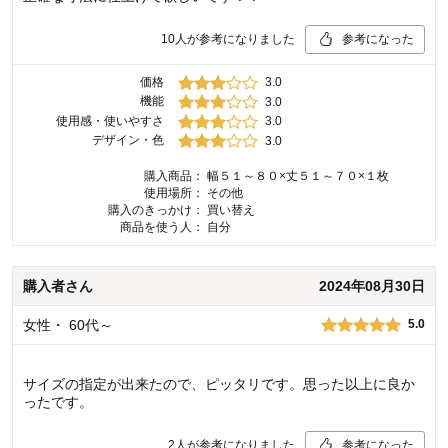
10
人が参考になりました
参考になった
価格
3.0
機能
3.0
使用感・使いやすさ
3.0
デザイン・色
3.0
購入商品：
幅５１～８０×丈５１～７０×１枚
使用場所：
その他
購入のきっかけ：
買い替え
商品を使う人：
自分
購入者
さん
2024年08月30日
女性
・
60代～
5.0
サイズの指定が出来たので、ピッタリです。思った以上に良か
ったです。
2
人が参考になりました
参考になった