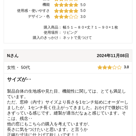
機能
5.0
使用感・使いやすさ
5.0
デザイン・色
3.0
購入商品：
幅５１～８０×丈７１～９０×１枚
使用場所：
リビング
購入のきっかけ：
ネットで見つけて
N
さん
2024年11月08日
女性
・
50代
3.0
サイズが‥
製品自体の生地感や見た目、機能性に関しては、とても満足し
ています。
ただ、窓枠（内寸）サイズより長さを1センチ短めにオーダーし
ましたが、1センチ長く仕上がってきました。おかげで微妙に引
きずっている感じです。縫製が適当だなぁと感じています。そ
こは、残念‥
他の窓にもこちらの購入を考えていますが、
長さに気をつけたいと思います。と言うか
正確な寸法に仕上げて欲しいです！！