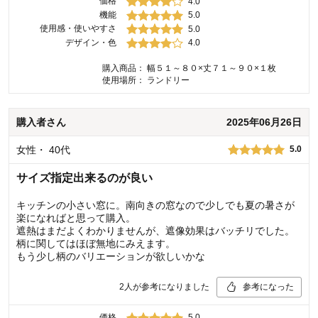
価格
4.0
機能
5.0
使用感・使いやすさ
5.0
デザイン・色
4.0
購入商品：
幅５１～８０×丈７１～９０×１枚
使用場所：
ランドリー
購入者
さん
2025年06月26日
女性
・
40代
5.0
サイズ指定出来るのが良い
キッチンの小さい窓に。南向きの窓なので少しでも夏の暑さが
楽になればと思って購入。
遮熱はまだよくわかりませんが、遮像効果はバッチリでした。
柄に関してはほぼ無地にみえます。
もう少し柄のバリエーションが欲しいかな
2
人が参考になりました
参考になった
価格
5.0