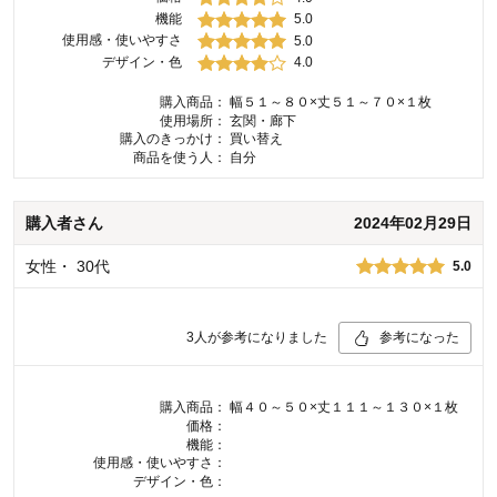
機能
5.0
使用感・使いやすさ
5.0
デザイン・色
4.0
購入商品：
幅５１～８０×丈５１～７０×１枚
使用場所：
玄関・廊下
購入のきっかけ：
買い替え
商品を使う人：
自分
購入者
さん
2024年02月29日
女性
・
30代
5.0
3
人が参考になりました
参考になった
購入商品：
幅４０～５０×丈１１１～１３０×１枚
価格：
機能：
使用感・使いやすさ：
デザイン・色：