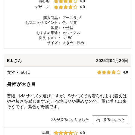
着心地
4.0
デザイン
4.0
購入商品：
アースラ, Ｓ
お気に入りポイント：
色、品質
体型：
やせ型
おすすめ用途：
カジュアル
身長（cm）：
～150
サイズ：
大きめ（長め）
E.I.
さん
2025年04月20日
女性
・
50代
4.0
身幅が大き目
普段LやMサイズを選びますが、Sサイズでも着られます(着丈は
やや短さを感じますが)。布地はやや薄めなので、重ね着も出来
そうです。紫色が奇麗です。
0
人が参考になりました
参考になった
品質
4.0