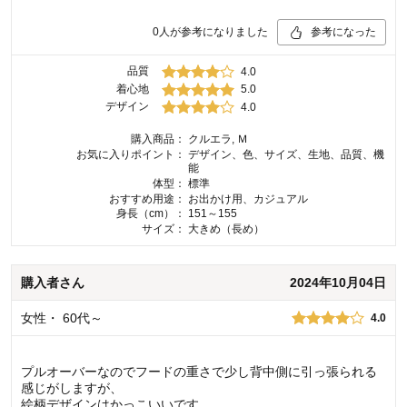
0
人が参考になりました
参考になった
品質
4.0
着心地
5.0
デザイン
4.0
購入商品：
クルエラ, Ｍ
お気に入りポイント：
デザイン、色、サイズ、生地、品質、機
能
体型：
標準
おすすめ用途：
お出かけ用、カジュアル
身長（cm）：
151～155
サイズ：
大きめ（長め）
購入者
さん
2024年10月04日
女性
・
60代～
4.0
プルオーバーなのでフードの重さで少し背中側に引っ張られる
感じがしますが、
絵柄デザインはかっこいいです。