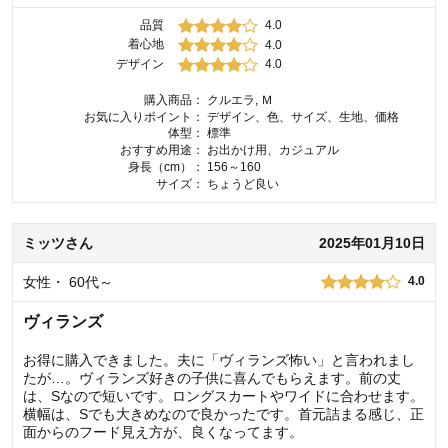
品質
4.0
着心地
4.0
デザイン
4.0
購入商品：
クルエラ, Ｍ
お気に入りポイント：
デザイン、色、サイズ、生地、価格
体型：
標準
おすすめ用途：
お出かけ用、カジュアル
身長（cm）：
156～160
サイズ：
ちょうど良い
ミッツ
さん
2025年01月10日
女性
・
60代～
4.0
ヴィランズ
お得に購入できました。夫に「ヴィランズ怖い」と言われまし
たが…。ヴィランズ好きの子供に喜んでもらえます。前の丈
は、Sなので短いです。ロングスカートやワイドに合わせます。
横幅は、Sでも大きめなので良かったです。首元詰まる感じ、正
面からのフード見え方が、良くなってます。