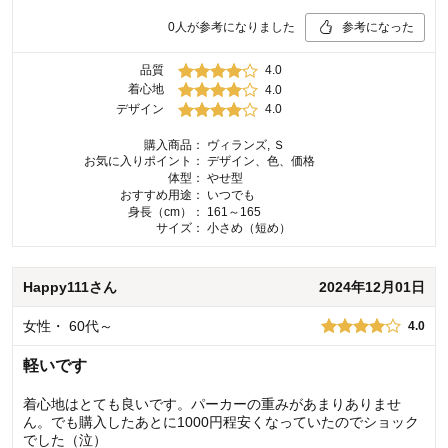
0
人が参考になりました
参考になった
品質
4.0
着心地
4.0
デザイン
4.0
購入商品：
ヴィランズ, Ｓ
お気に入りポイント：
デザイン、色、価格
体型：
やせ型
おすすめ用途：
いつでも
身長（cm）：
161～165
サイズ：
小さめ（短め）
Happy111
さん
2024年12月01日
女性
・
60代～
4.0
軽いです
着心地はとても良いです。パーカーの重みがあまりありませ
ん。でも購入したあとに1000円程安くなっていたのでショック
でした（泣）