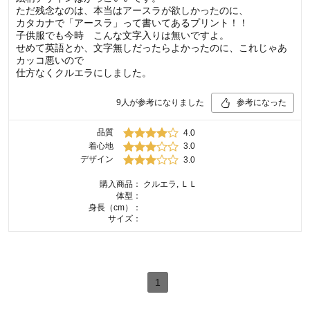
ただ残念なのは、本当はアースラが欲しかったのに、
カタカナで「アースラ」って書いてあるプリント！！
子供服でも今時 こんな文字入りは無いですよ。
せめて英語とか、文字無しだったらよかったのに、これじゃあ
カッコ悪いので
仕方なくクルエラにしました。
9
人が参考になりました
参考になった
品質
4.0
着心地
3.0
デザイン
3.0
購入商品：
クルエラ, ＬＬ
体型：
身長（cm）：
サイズ：
1