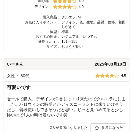
着心地
4.0
デザイン
4.0
購入商品：
クルエラ, Ｍ
お気に入りポイント：
デザイン、色、生地、品質、価格、着回
しがきく
体型：
標準
おすすめ用途：
カジュアル、いつでも
身長（cm）：
151～155
サイズ：
ちょうど良い
いー
さん
2025年03月10日
女性
・
30代
4.0
可愛いです
セールで購入。デザインが1番しっくり来たのでクルエラにしま
した。ハロウィンの時期とかディズニーランドに来ていけそう
だし、普段使いもできそうだと思い。じっと見つめてると少し
怖いので1人の時は着ないです笑
2
人が参考になりました
参考になった