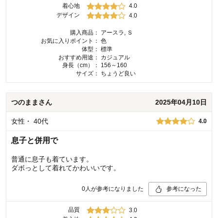
着心地
4.0
デザイン
4.0
購入商品：
アースラ, Ｓ
お気に入りポイント：
色
体型：
標準
おすすめ用途：
カジュアル
身長（cm）：
156～160
サイズ：
ちょうど良い
つのまま
さん
2025年04月10日
女性
・
40代
4.0
息子と併用で
普通に息子も着ています。
ダボっとして着れてかわいいです。
0
人が参考になりました
参考になった
品質
3.0