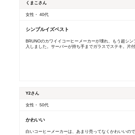
くまこ
さん
女性
・
40代
シンプルイズベスト
BRUNOのカワイイコーヒーメーカーが壊れ、もう超シ
入しました。サーバーが持ち手までガラスでステキ。片
Y2
さん
女性
・
50代
かわいい
白いコーヒーメーカーは、あまり売ってなくかわいいの