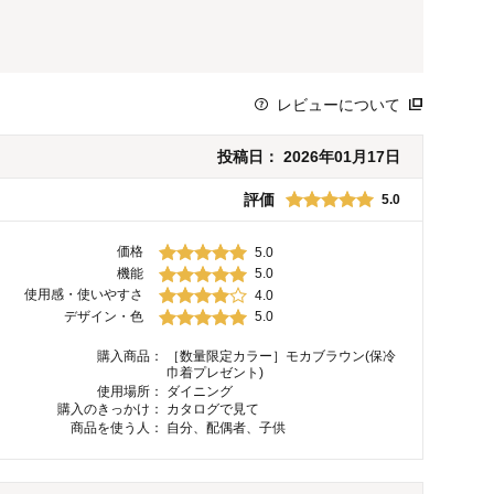
レビューについて
投稿日：
2026年01月17日
評価
5.0
価格
5.0
機能
5.0
使用感・使いやすさ
4.0
デザイン・色
5.0
購入商品：
［数量限定カラー］モカブラウン(保冷
巾着プレゼント)
使用場所：
ダイニング
購入のきっかけ：
カタログで見て
商品を使う人：
自分、配偶者、子供