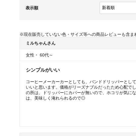
表示順
※
現在販売していない色・サイズ等への商品レビューも含ま
ミルちゃん
さん
女性
・
60代～
シンプルがいい
コーヒーメーカーカーとしても、バンドドリッパーとし
いいと思います。価格がリーズナブルだったため心配で
の所は、ドリッパーにカバーが無いので、ホコリが気に
は、美味しく淹れられるので◎