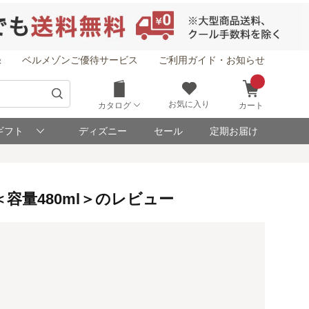
録
ベルメゾンご優待サービス
ご利用ガイド・お知らせ
お気に入り
カタログ
カート
ギフト
ディズニー
セール
定期お届け
量480ml＞のレビュー