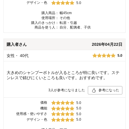
デザイン・色
5.0
購入商品：
幅45cm
使用場所：
その他
購入のきっかけ：
転居・引越
商品を使う人：
自分、配偶者、子供
購入者
さん
2026年04月22日
女性
・
40代
5.0
大きめのシャンプーボトルが入るところが特に良いです。ステ
ンレスで錆びにくいところも良いです。おすすめです。
3
人が参考になりました
参考になった
価格
5.0
機能
5.0
使用感・使いやすさ
5.0
デザイン・色
5.0