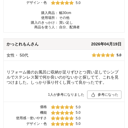
デザイン・色
5.0
購入商品：
幅30cm
使用場所：
その他
購入のきっかけ：
買い足し
商品を使う人：
自分、配偶者
かっとれもん
さん
2026年04月19日
女性
・
50代
5.0
リフォーム後のお風呂に収納が足りずひとつ買い足しでシンプ
ルでステンレス製で何か良いのがないかと探してて、これを見
つけました。しっかり張り付くし買って良かったです。
1
人が参考になりました
参考になった
価格
5.0
機能
5.0
使用感・使いやすさ
5.0
デザイン・色
5.0