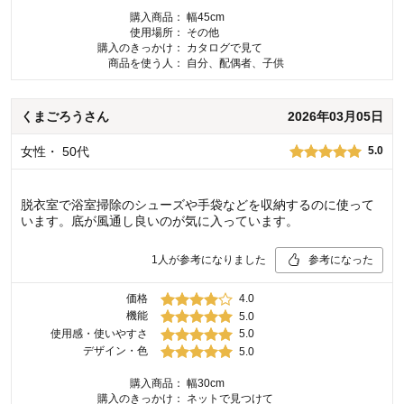
購入商品：
幅45cm
使用場所：
その他
購入のきっかけ：
カタログで見て
商品を使う人：
自分、配偶者、子供
くまごろう
さん
2026年03月05日
女性
・
50代
5.0
脱衣室で浴室掃除のシューズや手袋などを収納するのに使って
います。底が風通し良いのが気に入っています。
1
人が参考になりました
参考になった
価格
4.0
機能
5.0
使用感・使いやすさ
5.0
デザイン・色
5.0
購入商品：
幅30cm
購入のきっかけ：
ネットで見つけて