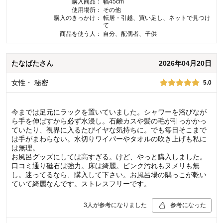
購入商品：
幅45cm
使用場所：
その他
購入のきっかけ：
転居・引越、買い足し、ネットで見つけ
て
商品を使う人：
自分、配偶者、子供
たなばた
さん
2026年04月20日
女性
・
秘密
5.0
今までは足元にラックを置いていました。シャワーを浴びなが
ら手を伸ばすから必ず水浸し。石鹸カスや髪の毛が引っかかっ
ていたり、視界に入るたびイヤな気持ちに。でも毎日そこまで
は手がまわらない。水切りワイパーやタオルの吹き上げも私に
は無理。
お風呂グッズにしては高すぎる。けど、やっと購入しました。
口コミ通り磁石は強力。床は綺麗。ピンク汚れもヌメリも無
し。迷ってるなら、購入して下さい。お風呂場の隅っこが乾い
ていて綺麗なんです。ストレスフリーです。
3
人が参考になりました
参考になった