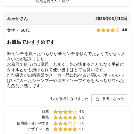
商品を使う人：
自分
みゃか
さん
2026年03月12日
女性
・
50代
4.0
お風呂でおすすめです
35センチを買ったつもりが45センチを頼んでたようでかなり大
きいのが届きました。
お風呂で使うには風通しも良く、水が溜まることもなく手前に
タオルとかも掛けられて使い勝手はとても良いです。
ただ磁力が山崎実業やメーカー品に比べると弱い。ボトルいっ
ぱいに入ったシャンプーやボディソープやらをみっちり並べた
ら危ない感じです。
4
人が参考になりました
参考になった
価格
4.0
機能
5.0
使用感・使いやすさ
3.0
デザイン・色
5.0