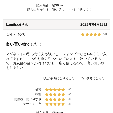
購入商品：
幅30cm
購入のきっかけ：
買い足し、ネットで見つけて
kamihaai
さん
2026年04月18日
女性
・
40代
5.0
良い買い物でした！
マグネットの引っ付く力も強いし、シャンプーなど6本くらい入
れてますが、しっかり壁に引っ付いています。浮いているの
で、お風呂の台？が汚れないし、広く使えるので、良い買い物
をしました。
1
人が参考になりました
参考になった
価格
5.0
機能
5.0
使用感・使いやすさ
5.0
デザイン・色
5.0