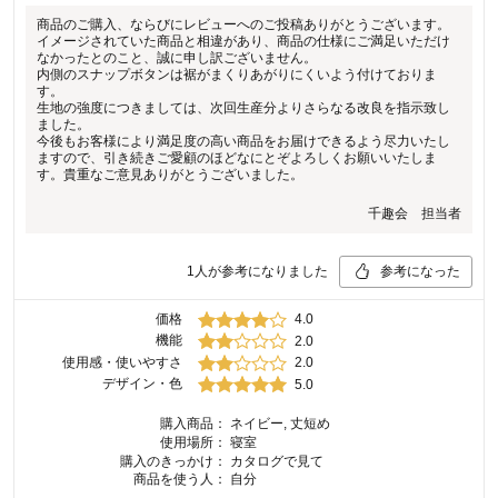
商品のご購入、ならびにレビューへのご投稿ありがとうございます。
イメージされていた商品と相違があり、商品の仕様にご満足いただけ
なかったとのこと、誠に申し訳ございません。
内側のスナップボタンは裾がまくりあがりにくいよう付けておりま
す。
生地の強度につきましては、次回生産分よりさらなる改良を指示致し
ました。
今後もお客様により満足度の高い商品をお届けできるよう尽力いたし
ますので、引き続きご愛顧のほどなにとぞよろしくお願いいたしま
す。貴重なご意見ありがとうございました。
千趣会 担当者
1
人が参考になりました
参考になった
価格
4.0
機能
2.0
使用感・使いやすさ
2.0
デザイン・色
5.0
購入商品：
ネイビー, 丈短め
使用場所：
寝室
購入のきっかけ：
カタログで見て
商品を使う人：
自分