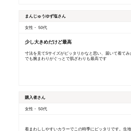
まんじゅうゆず塩
さん
女性
・
50代
少し大きめだけど最高
寸法を見てSサイズがピッタリかなと思い、届いて着てみ
でも腕まわりがぐっとで肌ざわりも最高です
購入者
さん
女性
・
50代
着まわししやすいカラーでこの時季にピッタリです。生