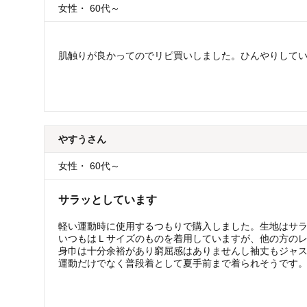
女性
・
60代～
肌触りが良かってのでリピ買いしました。ひんやりして
やすう
さん
女性
・
60代～
サラッとしています
軽い運動時に使用するつもりで購入しました。生地はサ
いつもはＬサイズのものを着用していますが、他の方の
身巾は十分余裕があり窮屈感はありませんし袖丈もジャス
運動だけでなく普段着として夏手前まで着られそうです