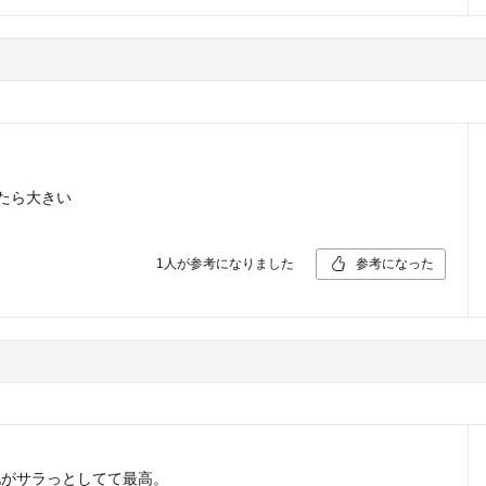
たら大きい
1
人が参考になりました
参考になった
地がサラっとしてて最高。