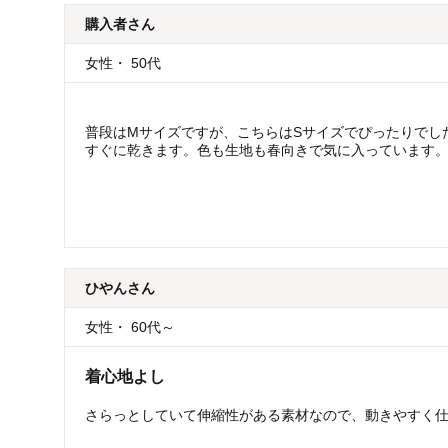
購入者
さん
女性
・
50代
普段はMサイズですが、こちらはSサイズでぴったりでし
すぐに乾きます。色も生地も春向きで気に入っています
ひやん
さん
女性
・
60代～
着心地よし
さらっとしていて伸縮性がある素材なので、動きやすく