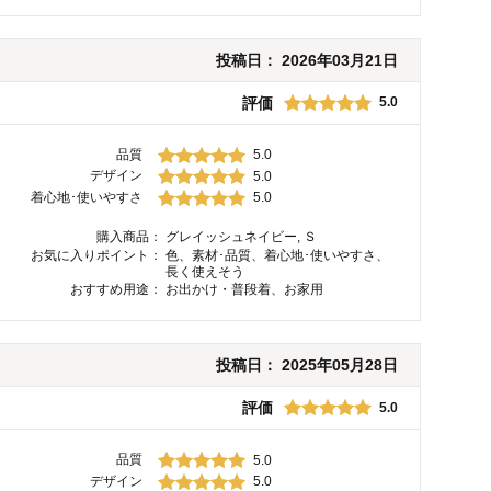
投稿日：
2026年03月21日
評価
5.0
品質
5.0
デザイン
5.0
着心地･使いやすさ
5.0
購入商品：
グレイッシュネイビー, Ｓ
お気に入りポイント：
色、素材･品質、着心地･使いやすさ、
長く使えそう
おすすめ用途：
お出かけ・普段着、お家用
投稿日：
2025年05月28日
評価
5.0
品質
5.0
デザイン
5.0