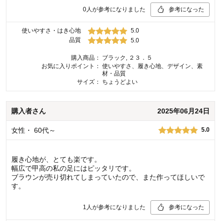
0
人が参考になりました
参考になった
使いやすさ・はき心地
5.0
品質
5.0
購入商品：
ブラック, ２３．５
お気に入りポイント：
使いやすさ、履き心地、デザイン、素
材・品質
サイズ：
ちょうどよい
購入者
さん
2025年06月24日
女性
・
60代～
5.0
履き心地が、とても楽です。
幅広で甲高の私の足にはピッタリです。
ブラウンが売り切れてしまっていたので、また作ってほしいで
す。
1
人が参考になりました
参考になった