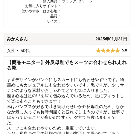
購入商品：
ブラック, ２３．５
お気に入りポイント：
使いやすさ・はき心地：
品質：
サイズ：
みかん
さん
2025年01月31日
女性
・
50代
5.0
【商品モニター】外反母趾でもスーツに合わせられ走れ
る靴
まずデザインがパンツにもスカートにも合わせやすいです。綺
麗めにもカジュアルにも合わせやすいです。黒ですが、少しサ
テンのような素材がおしゃれでとても気に入りました。
履き心地は足の甲を深く包み込んでいるため、足にフィットし
て楽に走ることもできます！
私はパンプスが好きで吐き続けたせいか外反母趾のため、なか
なか気に入っても長時間履くと疲れてしまうのですが、仕事で
は立っていることが多いのですが、夕方でも疲れませんでし
た。
スーツにも合わせやすいため、重宝しています。
ただ、私自身の足の親指の付け根が変形して骨が出ているた