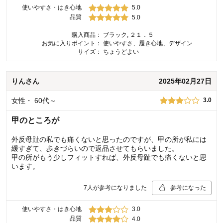
使いやすさ・はき心地
5.0
品質
5.0
購入商品：
ブラック, ２１．５
お気に入りポイント：
使いやすさ、履き心地、デザイン
サイズ：
ちょうどよい
りん
さん
2025年02月27日
女性
・
60代～
3.0
甲のところが
外反母趾の私でも痛くないと思ったのですが、甲の所が私には
緩すぎて、歩きづらいので返品させてもらいました。
甲の所がもう少しフィットすれば、外反母趾でも痛くないと思
います。
7
人が参考になりました
参考になった
使いやすさ・はき心地
3.0
品質
4.0