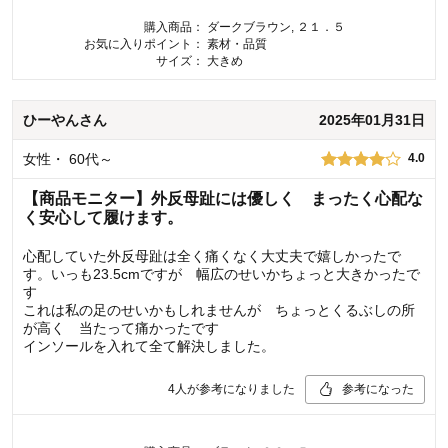
購入商品：
ダークブラウン, ２１．５
お気に入りポイント：
素材・品質
サイズ：
大きめ
ひーやん
さん
2025年01月31日
女性
・
60代～
4.0
【商品モニター】外反母趾には優しく まったく心配な
く安心して履けます。
心配していた外反母趾は全く痛くなく大丈夫で嬉しかったで
す。いっも23.5cmですが 幅広のせいかちょっと大きかったで
す
これは私の足のせいかもしれませんが ちょっとくるぶしの所
が高く 当たって痛かったです
インソールを入れて全て解決しました。
4
人が参考になりました
参考になった