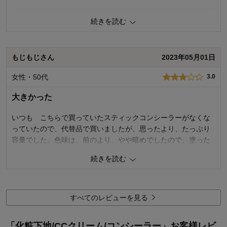
商品のご購入、ならびにレビューへのご投稿ありがとうございます。
続きを読む
このたびは、 ご満足いただける使用感ではなかったとのこと、誠に申
し訳ございません。 いただきましたご意見を参考のうえ、今後もお客
様により満足度の高い商品をお届けできるよう努力をしてまいりま
す。貴重なご意見ありがとうございました。
もじもじさん
2023年05月01日
千趣会 担当者
女性・50代
3.0
大きかった
4
人が参考になりました
参考になった
いつも こちらで買っていたスティックコンシーラーがなくな
機能
1.0
っていたので、代替品で買いましたが、思ったより、たっぷり
使用感
3.0
容量でした。色味は、前のより、やや暗めでしたので、塗った
ら、伸ばさないと色の差がわかるかも。とりあえず、使えま
購入商品：
ナチュラル
続きを読む
お気に入りポイント：
す。
おすすめ用途：
日常使い用
購入回数：
初めて
2
人が参考になりました
参考になった
すべてのレビューを見る
機能
3.0
使用感
3.0
「化粧下地/CCクリーム/コンシーラー」お客様レビ