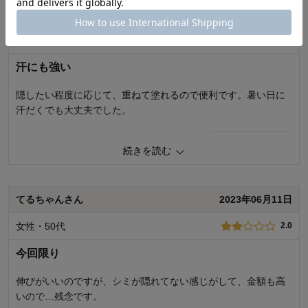
お気に入りポイント：
色、品質、長く使えそう
青花さん
2023年06月30日
おすすめ用途：
日常使い用
1
人が参考になりました
参考になった
購入回数：
リピート
女性・50代
4.0
機能
2.0
汗にも強い
使用感
2.0
購入商品：
ライトベージュ
隠したい程度に応じて、重ねて塗れるので便利です。暑い日に
お気に入りポイント：
汗だくでも大丈夫でした。
おすすめ用途：
購入回数：
9
人が参考になりました
参考になった
続きを読む
購入商品：
ナチュラル
お気に入りポイント：
色、機能
てるちゃんさん
2023年06月11日
おすすめ用途：
日常使い用
機能：
女性・50代
2.0
購入回数：
リピート
使用感：
今回限り
伸びがいいのですが、シミが隠れてない感じがして、金額も高
いので…残念です。