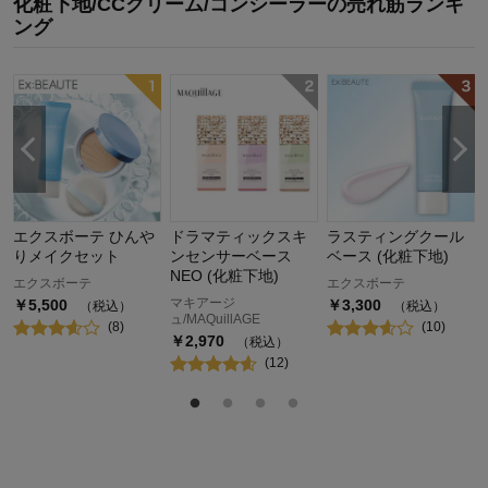
化粧下地/CCクリーム/コンシーラー
の
売れ筋ランキ
ング
下
エクスボーテ ひんや
ドラマティックスキ
ラスティングクール
りメイクセット
ンセンサーベース
ベース (化粧下地)
NEO (化粧下地)
エクスボーテ
エクスボーテ
マキアージ
￥
5,500
￥
3,300
（税込）
（税込）
ュ/MAQuillAGE
(
8
)
(
10
)
￥
2,970
（税込）
(
12
)