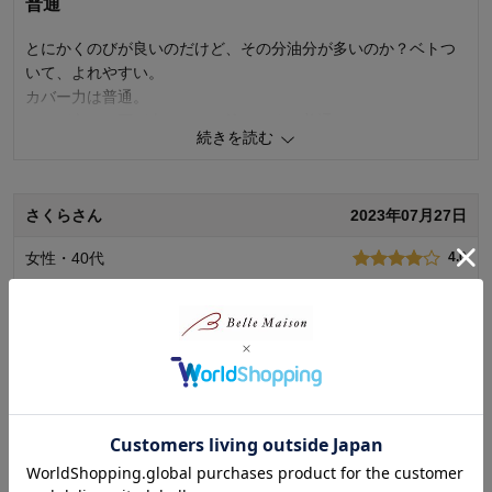
普通
とにかくのびが良いのだけど、その分油分が多いのか？ベトつ
いて、よれやすい。
カバー力は普通。
のびが良く、面が大きいので塗りやすい普通のコンシーラー、
続きを読む
という感じ。
商品のご購入、ならびにレビューへのご投稿ありがとうございます。
さくらさん
2023年07月27日
使用感にご満足いただけなかったとのこと、誠に申し訳ございませ
ん。 カバー力を発揮するために重ね塗りを想定してパサつかない保湿
女性・40代
4.0
処方にしておりますが、ご指摘の通りスクワラン・マカデミアナッツ
油の油分が重く感じられているのかと推察します。 スキンケアや一緒
にご使用になる化粧下地、ファンデーションではなるべく油分を与え
太めだから塗りやすい
すぎないようにしていただき、お肌の状態を見ながらコンシーラー塗
布部分を軽くティッシュオフをしていただいたり、さらにパウダーな
どを重ねていただくとヨレを軽減することができますので、お試しい
1
人が参考になりました
参考になった
ただければ幸いです。 いただいたご意見を参考に、今後もお客様にご
満足いただける商品をお届けできるよう努力してまいります。 貴重な
機能
4.0
ご意見をいただきありがとうございました。
続きを読む
使用感
4.0
千趣会 担当者
購入商品：
ライトベージュ