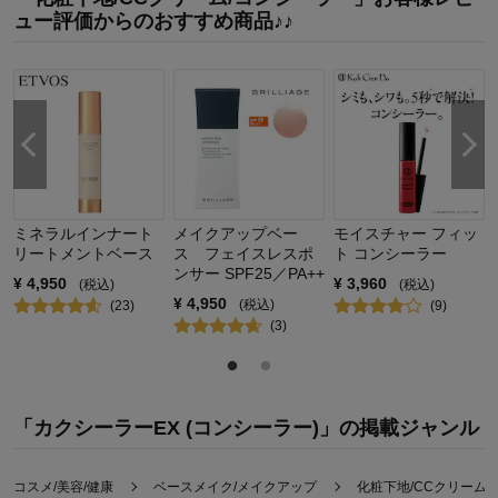
購入商品：
ライトベージュ
ュー評価からのおすすめ商品♪♪
お気に入りポイント：
長く使えそう
おすすめ用途：
日常使い用
購入回数：
初めて
ミネラルインナート
メイクアップベー
モイスチャー フィッ
リートメントベース
ス フェイスレスポ
ト コンシーラー
ンサー SPF25／PA++
¥
4,950
¥
3,960
(税込)
(税込)
¥
4,950
(税込)
(
23
)
(
9
)
(
3
)
「カクシーラーEX (コンシーラー)」の掲載ジャンル
コスメ/美容/健康
ベースメイク/メイクアップ
化粧下地/CCクリーム