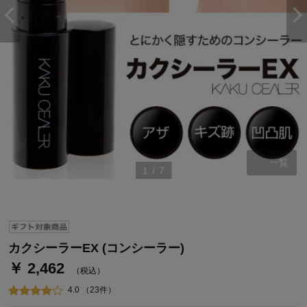
一覧
1
/
7
ステージが上がれば送料無料・返品引取無料！
さらにポイント還元最大16倍！
ベルメゾンご優待サービスについて
ベルメゾン・ポイントについて
カクシーラーEX (コンシーラー)
￥ 2,462
通常商品送料無料 返品引取無料（JCBのみ）
（税込）
即時入会なら更に500円OFFクーポンプレゼント
4.0 （23件）
ベルメゾン メンバーズカードについて