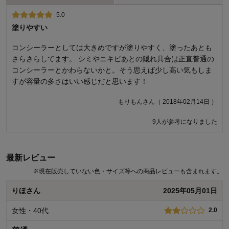
5.0
1.0
塗りやすい
期待外れ
コンシーラーとしては大きめですが塗りやすく、塗ったあとも
まったくシミは隠れませんでした。。
さらさらしてます。 シミやニキビあとの隠れ具合は正直普通の
ユッチャンさん（ 2019年10月09日 ）
コンシーラーとかわらないかと。そう思えば少し高い気もしま
すが容量の多さはいい感じだと思います！
7人が参考になりました
もりもんさん（ 2018年02月14日 ）
9人が参考になりました
最新レビュー
※
現在販売していない色・サイズ等への商品レビューも含まれます。
りほさん
2025年05月01日
女性・40代
2.0