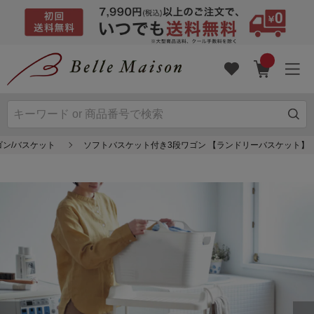
ン/バスケット
ソフトバスケット付き3段ワゴン 【ランドリーバスケット】