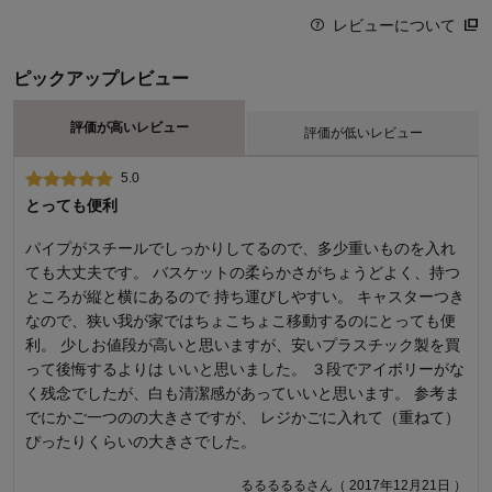
レビューについて
ピックアップレビュー
評価が高いレビュー
評価が低いレビュー
5.0
1.0
とっても便利
バスケットの取っ手
パイプがスチールでしっかりしてるので、多少重いものを入れ
デザインと自宅のスペースとの兼ね合いで、凄くサイズ的にも
ても大丈夫です。 バスケットの柔らかさがちょうどよく、持つ
凄く良かったのですが、購入して7ヶ月位でバスケットの取っ手
ところが縦と横にあるので 持ち運びしやすい。 キャスターつき
の横の部分に切れ目が入り、 ８ヶ月位でバスケットの取っ手の
なので、狭い我が家ではちょこちょこ移動するのにとっても便
真ん中近くで、ちぎれてしまいました。残念です。
利。 少しお値段が高いと思いますが、安いプラスチック製を買
yyminoさん（ 2019年12月06日 ）
って後悔するよりは いいと思いました。 ３段でアイボリーがな
く残念でしたが、白も清潔感があっていいと思います。 参考ま
でにかご一つのの大きさですが、 レジかごに入れて（重ねて）
商品のご購入、ならびにレビューへのご投稿ありがとうございます。
このたびは、ご希望のサイズのバスケットをお選びいただいたにもか
ぴったりくらいの大きさでした。
かわらず、1年足らずでバスケットの取っ手がちぎれてしまったとのこ
と、誠に申し訳ございません。他に同様のお問い合わせはいただいて
るるるるるさん（ 2017年12月21日 ）