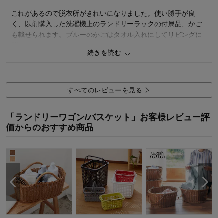
これがあるので脱衣所がきれいになりました。使い勝手が良
く、以前購入した洗濯機上のランドリーラックの付属品、かご
も載せられます。ブルーのかごはタオル入れにしてリビングに
置いています。
続きを読む
値段もよいです。
2
人が参考になりました
参考になった
すべてのレビューを見る
価格
5.0
機能
5.0
「ランドリーワゴン/バスケット」お客様レビュー評
使用感・使いやすさ
5.0
価からのおすすめ商品
デザイン・色
5.0
購入商品：
ブルー, 3段
使用場所：
ランドリー
購入のきっかけ：
転居・引越
商品を使う人：
自分