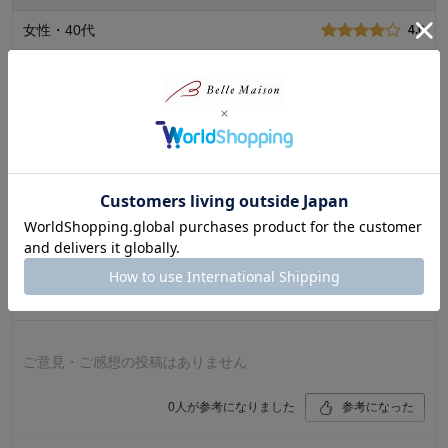
女性・40代
4.0
価格
5.0
機能
5.0
使いやすい
使用感・使いやすさ
5.0
デザイン・色
3.0
洗濯機まわりのゴチャつきを
何とかしたいと思っていたところ
購入商品：
旧ホワイト, 3段
使用場所：
ランドリー
うちにピッタリの商品を見つけました
購入のきっかけ：
買い替え、ネットで見つけて
商品を使う人：
自分
続きを読む
3人家族だけど割と洗濯物が多いので
大きめのカゴが助かります
3段になっているので
購入者さん
2025年03月12日
それぞれに洗濯物を分けて入れられるので
快適です
女性・60代～
5.0
1
人が参考になりました
参考になった
ご意見・ご感想の投稿はありません
価格
4.0
機能
4.0
0
人が参考になりました
参考になった
使用感・使いやすさ
4.0
デザイン・色
4.0