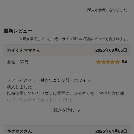
いないのですが、まれに、極端な温度や湿度条件下での保管や過度な
荷重をかけることにより、バスケットに負荷がかかり痛む場合がござ
28人が参考になりました
います。設置場所やご使用方法などお気を付けいただきますようお願
いいたします。 今後もお客様により満足度の高い商品をお届けできる
よう努力をしてまいります。貴重なご意見ありがとうございました。
最新レビュー
千趣会 担当者
※
現在販売していない色・サイズ等への商品レビューも含まれます。
カイくんママさん
2025年08月05日
26人が参考になりました
女性・50代
5.0
ソフトバスケット付きワゴン３段・ホワイト
購入しました
以前使用していたワゴンは背面にしか支柱がなく常に前方に傾
いているのがとてもストレスでした
今回購入させていただいた商品は前後に支柱がありとても安定
続きを読む
して使いやすくカゴも大きめで大満足しております
ありがとうございました
キクマスさん
2025年04月03日
0
人が参考になりました
参考になった