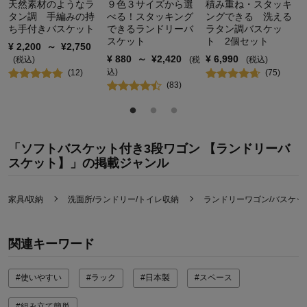
天然素材のようなラ
９色３サイズから選
積み重ね・スタッキ
タン調 手編みの持
べる！スタッキング
ングできる 洗える
ち手付きバスケット
できるランドリーバ
ラタン調バスケッ
スケット
ト 2個セット
¥
2,200
～
¥
2,750
¥
880
～
¥
2,420
¥
6,990
(税込)
(税
(税込)
込)
(
12
)
(
75
)
(
83
)
「ソフトバスケット付き3段ワゴン 【ランドリーバ
スケット】」の掲載ジャンル
家具/収納
洗面所/ランドリー/トイレ収納
ランドリーワゴン/バスケッ
関連キーワード
#使いやすい
#ラック
#日本製
#スペース
#組み立て簡単