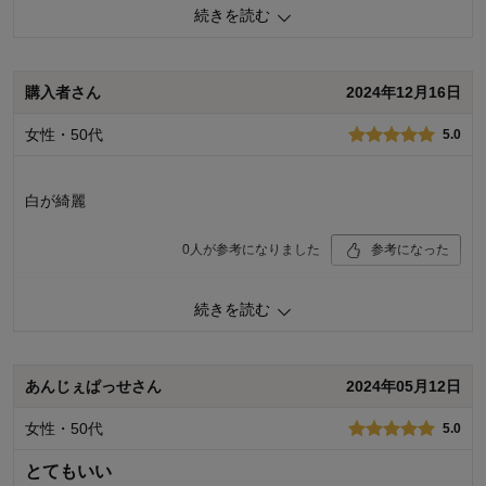
価格
4.0
続きを読む
購入商品：
ブルー, 3段
機能
5.0
使用場所：
ランドリー
使用感・使いやすさ
5.0
購入のきっかけ：
ネットで見つけて
デザイン・色
5.0
商品を使う人：
自分
購入者さん
2024年12月16日
購入商品：
旧ホワイト, 3段
女性・50代
5.0
白が綺麗
0
人が参考になりました
参考になった
続きを読む
購入商品：
旧ホワイト, 3段
使用場所：
ランドリー
価格：
機能：
あんじぇぱっせさん
2024年05月12日
使用感・使いやすさ：
購入のきっかけ：
転居・引越
商品を使う人：
自分
女性・50代
5.0
デザイン・色：
とてもいい