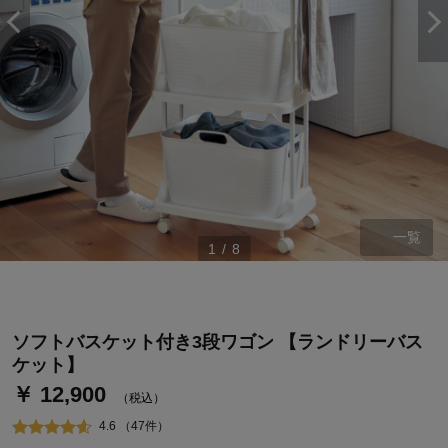
一覧
1
/
8
ステージが上がれば送料無料・返品引取無料！
さらにポイント還元最大16倍！
ベルメゾンご優待サービスについて
ソフトバスケット付き3段ワゴン 【ランドリーバス
ベルメゾン・ポイントについて
ケット】
￥ 12,900
通常商品送料無料 返品引取無料（JCBのみ）
（税込）
即時入会なら更に500円OFFクーポンプレゼント
4.6 （47件）
ベルメゾン メンバーズカードについて