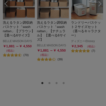
洗えるラタン調収納
洗えるラタン調収納
ランドリーバスケッ
バスケット「wash
バスケット「wash
ト２サイズセット
rattan」【ブラウン】
rattan」【ナチュラ
（選べるキャラクタ
【選べる6サイズ】
ル】 【選べる6サイ
ー）
ズ】
BELLE MAISON DAYS
ディズニー/Disney
BELLE MAISON DAYS
￥
1,881
～￥
4,550
￥
2,345
（税込）
￥
1,881
～￥
4,550
（税込）
(
7
)
（税込）
(
70
)
(
39
)