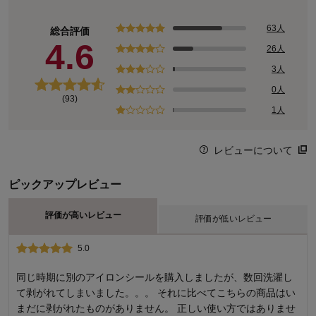
63人
総合評価
4.6
26人
3人
0人
(93)
1人
レビューについて
ピックアップレビュー
評価が高いレビュー
評価が低いレビュー
5.0
1.0
漢字のデザイン
同じ時期に別のアイロンシールを購入しましたが、数回洗濯し
て剥がれてしまいました。。。 それに比べてこちらの商品はい
前にこの商品を購入し、非常に便利でしたので、今回は表記を
まだに剥がれたものがありません。 正しい使い方ではありませ
漢字にして再購入しました。 ひらがなで作成したときは、上の