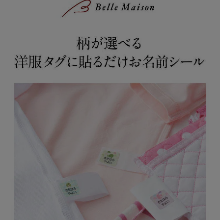
をご用意！／
◎保育士さんおすすめポイント◎
毎日のエプロンやお洋服などをお子さんのロッカーにしまう時に、
お名前がなかなか見つからず、戸惑う事があります。
お洋服などのタグは、よくお名前が書かれているお名前スペース
で、「まずここを確認する」と言う先生も多いと思います。
決まった場所に付いていると、確認しやすくてとっても助かりま
す！
※株式会社千趣会チャイルドケアえがおの森保育園の園長先生2名
に取材。保育士さん10名へアンケートを実施（2024年5月）