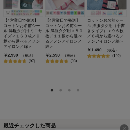
【4営業日で発送】
【4営業日で発送】
コットンお名前シー
コットンお名前シー
コットンお名前シー
ル 洋服タグ用（手書
ル 洋服タグ用 ミニサ
ル 洋服タグ用＜８０
きタイプ）＜９６枚
イズ＜１６０枚／９
枚／１１柄から選べ
／６柄から選べる／
柄から選べる／ノン
る／ノンアイロン／
ノンアイロン／綿＞
アイロン／綿＞
綿＞
￥
1,490
（税込）
￥
2,990
￥
2,590
（税込）
（税込）
(
140
)
(
97
)
(
93
)
最近チェックした商品