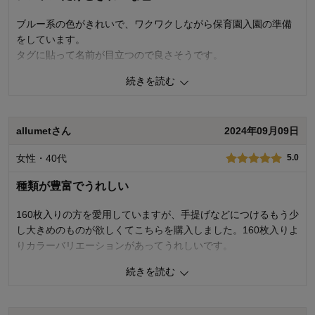
体型：
お子さまの性別：
男の子
ブルー系の色がきれいで、ワクワクしながら保育園入園の準備
お子様の年齢：
をしています。
タグに貼って名前が目立つので良さそうです。
続きを読む
0
人が参考になりました
参考になった
品質
5.0
allumetさん
2024年09月09日
お子さまのお気に入り度
5.0
デザイン
5.0
女性・40代
着心地･使用感
5.0
5.0
購入商品：
ブルー系ミックス
種類が豊富でうれしい
体型：
お子さまの性別：
160枚入りの方を愛用していますが、手提げなどにつけるもう少
お子様の年齢：
し大きめのものが欲しくてこちらを購入しました。160枚入りよ
りカラーバリエーションがあってうれしいです。
続きを読む
0
人が参考になりました
参考になった
品質
5.0