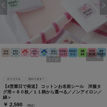
一覧
1
/
16
ステージが上がれば送料無料・返品引取無料！
さらにポイント還元最大16倍！
【4営業日で発送】 コットンお名前シール 洋服タ
ベルメゾンご優待サービスについて
グ用＜８０枚／１１柄から選べる／ノンアイロン／
ベルメゾン・ポイントについて
綿＞
￥ 2,590
通常商品送料無料 返品引取無料（JCBのみ）
（税込）