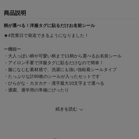
商品説明
柄が選べる！洋服タグに貼るだけお名前シール
★4営業日で発送できるようになりました！
ー機能ー
・大人っぽい柄や可愛い柄まで11柄から選べるお名前シール
・アイロン不要で洋服タグに貼るだけなので簡単！
・服になじむ素材感で、洗濯にも強い強粘着シールタイプ
・たっぷりな計80枚のシールが入ったセットです
・ひらがな・カタカナ・漢字最大10文字まで選べる
・通園、通学用の準備にぴったり
ー素材ー
続きを読む
・肌ざわりも良く服にもなじみやすいコットン素材
＼園生活のリアルな声を聞き、保育士さん目線の日々のあるあるの
声から、保育士さんオススメのママパパにもうれしいお名前シール