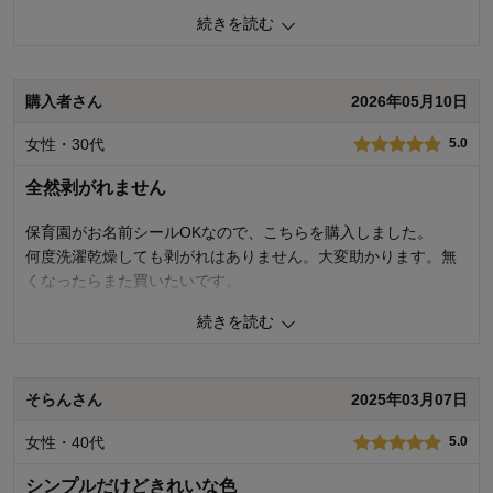
千趣会 担当者
続きを読む
購入商品：
ピンク系北欧柄
体型：
49人が参考になりました
品質：
お子さまのお気に入り度：
購入者さん
2026年05月10日
デザイン：
お子さまの性別：
着心地･使用感：
女性・30代
5.0
お子様の年齢：
全然剥がれません
保育園がお名前シールOKなので、こちらを購入しました。
何度洗濯乾燥しても剥がれはありません。大変助かります。無
くなったらまた買いたいです。
続きを読む
0
人が参考になりました
参考になった
品質
5.0
そらんさん
2025年03月07日
お子さまのお気に入り度
4.0
デザイン
5.0
女性・40代
着心地･使用感
5.0
5.0
購入商品：
ブルー系北欧柄
シンプルだけどきれいな色