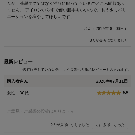
んが、洗濯タグではなく洋服に貼ってもいまのところ問題あり
段に名字4文字、下の段に名前3文字でしたので文字のバランス
ません。 アイロンいらずで使い勝手もいいので、もう少しバリ
が良く満足でした。 しかし今回漢字でお願いしたところ、上の
エーションを増やしてほしいです。
段に名字2文字、下の段に名前2文字となり、真ん中に黒いゴチ
ャゴチャしたものが印刷された感じになりました。 フォントが
さん（ 2017年10月06日 ）
小さいので読みにくいですし、非常にバランスが悪いです。印
刷イメージなどが表示されないので商品が届くまで分かりませ
8人が参考になりました
んでした。こんな出来なら頼まなければ良かったと言うのが正
直な感想です。 なので漢字で注文するのは個人的にはすすめま
せん。 今後、印刷イメージのプレビューができたり、文字のフ
最新レビュー
ォントや配置が選べる様になると良いと思いました。
※
現在販売していない色・サイズ等への商品レビューも含まれます。
はなさん（ 2017年04月28日 ）
購入者さん
2026年07月11日
商品のご購入、ならびにレビューへのご投稿ありがとうございます。
女性・30代
5.0
文字バランスについてご満足いただけなかったとのこと、誠に申し訳
ございません。いただいたご意見を参考に、商品画像スペースに、漢
字・ひらがなそれぞれの文字バランスイメージを追加いたしましたの
ご意見・ご感想の投稿はありません
で、ご確認いただければ幸いです。今後もお客様により満足度の高い
商品をお届けできるよう努力をしてまいります。貴重なご意見ありが
とうございました。
0
人が参考になりました
参考になった