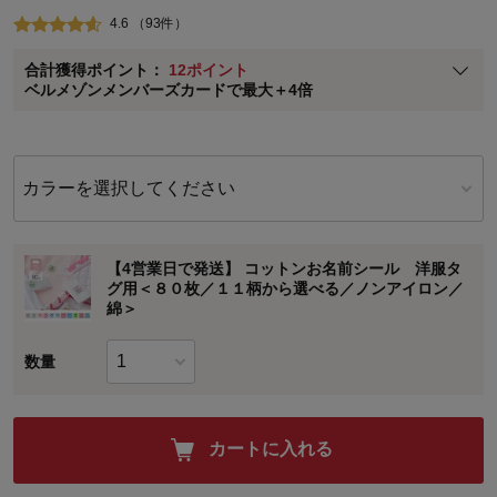
即時入会なら更に500円OFFクーポンプレゼント
4.6 （93件）
ベルメゾン メンバーズカードについて
合計獲得ポイント：
12ポイント
※
メンバーズカードの加算ポイントはステージ倍率適用前の基本ポイント
ベルメゾンメンバーズカードで最大＋4倍
に対して適用されます。
カラーを選択してください
【4営業日で発送】 コットンお名前シール 洋服タ
グ用＜８０枚／１１柄から選べる／ノンアイロン／
綿＞
数量
カートに入れる