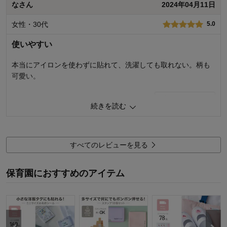
なさん
2024年04月11日
デザイン
5.0
購入商品：
ドットサークル
女性・30代
5.0
体型：
お子さまのお気に入り度：
使いやすい
お子さまの性別：
男の子
着心地･使用感：
本当にアイロンを使わずに貼れて、洗濯しても取れない。柄も
お子様の年齢：
可愛い。
0
人が参考になりました
参考になった
続きを読む
品質
5.0
お子さまのお気に入り度
5.0
デザイン
5.0
すべてのレビューを見る
着心地･使用感
5.0
購入商品：
ピンク系幾何学柄
保育園におすすめのアイテム
体型：
標準
お子さまの性別：
男の子
お子様の年齢：
3～5歳