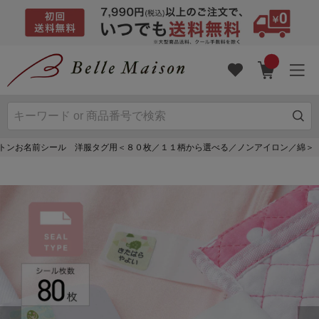
ットンお名前シール 洋服タグ用＜８０枚／１１柄から選べる／ノンアイロン／綿＞