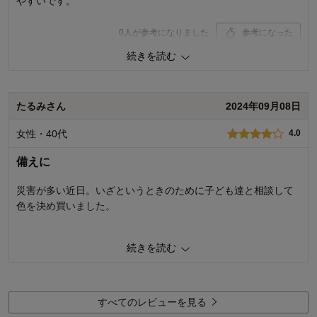
やすいです。
商品を使う人：
自分
0
人が参考になりました
参考になった
続きを読む
価格
5.0
機能
5.0
使用感・使いやすさ
5.0
デザイン・色
4.0
たるみさん
2024年09月08日
購入商品：
レッド
女性・40代
4.0
使用場所：
リビング
購入のきっかけ：
ネットで見つけて
備えに
商品を使う人：
自分
災害が多い近日。いざというときのために子ども達と相談して
色を決め買いました。
まだ本格的には使っていませんが、デザインもよく気にいてま
続きを読む
す。
0
人が参考になりました
参考になった
すべてのレビューを見る
価格
5.0