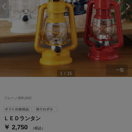
一覧
1
/
15
ステージが上がれば送料無料・返品引取無料！
さらにポイント還元最大16倍！
ブルーノ/BRUNO
ベルメゾンご優待サービスについて
ベルメゾン・ポイントについて
ＬＥＤランタン
￥ 2,750
通常商品送料無料 返品引取無料（JCBのみ）
（税込）
即時入会なら更に500円OFFクーポンプレゼント