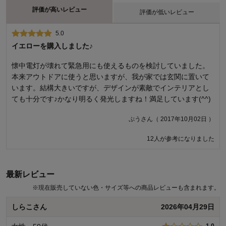
評価が高いレビュー
評価が低いレビュー
5.0
1.0
イエローを購入しました♪
結局壊れた
懐中電灯が壊れて緊急用にも使えるものを検討していました。
今年の3月にイエローとホワイトの2台購入し、その内のホワイ
本来アウトドアに使うと思いますが、我が家では玄関に置いて
トが不良品で返品交換して頂きましたが、一年も経たないでた
います。結構大きいですが、デザインが素敵でインテリアとし
った7ヶ月で壊れた。新品の電池入れても今度はもう点灯しませ
ても十分です♪かなり明るく発光しますね！満足しています(^^)
ん。こんなに早く壊れるとは思わなかったし残念です。見た目
は可愛いが結局ただのゴミです。
ぷうさん（ 2017年10月02日 ）
にゃんころもちさん（ 2021年10月14日 ）
12人が参考になりました
20人が参考になりました
最新レビュー
※
現在販売していない色・サイズ等への商品レビューも含まれます。
しらこさん
2026年04月29日