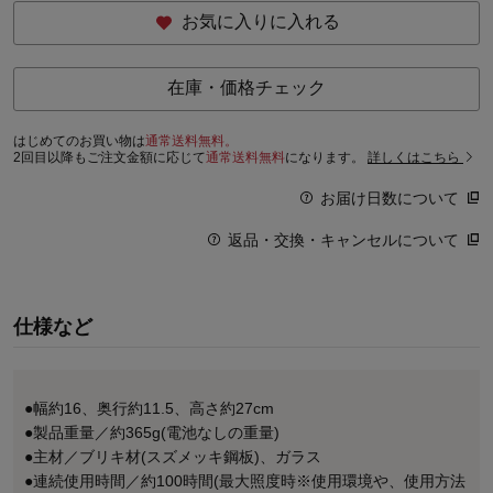
お気に入りに入れる
在庫・価格チェック
はじめてのお買い物は
通常送料無料。
2回目以降もご注文金額に応じて
通常送料無料
になります。
詳しくはこちら
お届け日数について
返品・交換・キャンセルについて
仕様など
●幅約16、奥行約11.5、高さ約27cm
●製品重量／約365g(電池なしの重量)
●主材／ブリキ材(スズメッキ鋼板)、ガラス
●連続使用時間／約100時間(最大照度時※使用環境や、使用方法