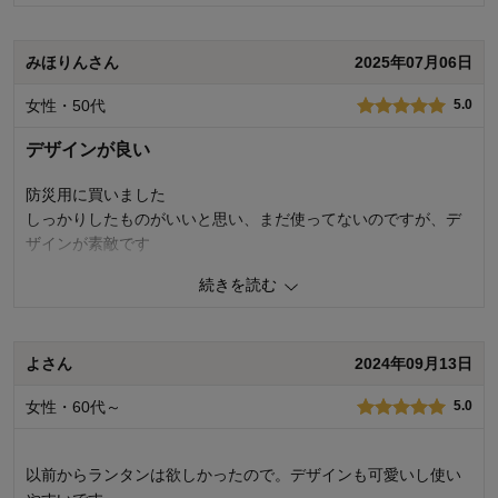
ライトの色味は電球色なので優しい黄色味のある色です。
非常時にも役立ちそう
みほりんさん
2025年07月06日
0
人が参考になりました
参考になった
女性・50代
5.0
価格
4.0
デザインが良い
機能
4.0
使用感・使いやすさ
4.0
防災用に買いました
デザイン・色
5.0
しっかりしたものがいいと思い、まだ使ってないのですが、デ
ザインが素敵です
購入商品：
シルバー
使用場所：
ダイニング
購入のきっかけ：
ネットで見つけて
続きを読む
1
人が参考になりました
参考になった
商品を使う人：
自分
価格
5.0
よさん
2024年09月13日
機能
5.0
使用感・使いやすさ
5.0
女性・60代～
デザイン・色
5.0
5.0
購入商品：
アイボリー
使用場所：
その他
以前からランタンは欲しかったので。デザインも可愛いし使い
購入のきっかけ：
ネットで見つけて