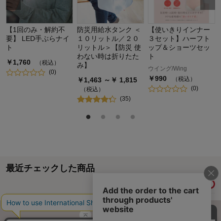
【1回のみ・解約不
防災用給水タンク ＜
【使いきりインナー
要】 LED手ぶらナイ
１０リットル／２０
３セット】ハーフト
ト
リットル＞【防災 使
ップ＆ショーツセッ
わない時は折りたた
ト
￥
1,760
（税込）
み】
ウイング/Wing
(
0
)
￥
990
（税込）
￥
1,463
～￥
1,815
(
0
)
（税込）
(
35
)
最近チェックした商品
履歴情報を残す
ページトップへ