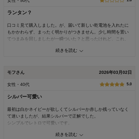
女性・50代
1.0
ランタン？
口コミ見て購入しました。が、届いて新しい乾電池を入れたに
もかかわらず、まったく明かりがつきません。少し時間を置い
てつまみを回しましたが一瞬ついた？と思ったけれど、これ、
明かりついてる？ついていない？つまみをまわしても明かりは
続きを読む
大きくならず、暗いところで見ても明るくない。う～
ん・・・・・ということで届いてすぐに返品しました。残念で
す。最近ベルメゾンさんの商品で吟味して買っているのです
モフさん
2026年03月02日
が、外れが多いのは、たまたまでしょうかね。
女性・40代
5.0
1
人が参考になりました
参考になった
シルバー可愛い
価格
1.0
機能
1.0
最初は白かネイビーが欲しくてシルバーか赤しか残っていなく
使用感・使いやすさ
1.0
て迷いましたが、結果シルバーで正解でした。
デザイン・色
3.0
シンプルでレトロで可愛いです。
部屋のインテリアとしても実用面でも◎
購入商品：
シルバー
続きを読む
私は窓辺に吊るして間接照明として使おうと思っています。