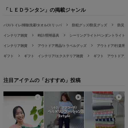
機能
3.0
「ＬＥＤランタン」の掲載ジャンル
使用感・使いやすさ
3.0
デザイン・色
5.0
バス/トイレ/掃除洗濯/タオル/スリッパ
防犯グッズ/防災グッズ
防災グ
購入商品：
アイボリー
使用場所：
その他
インテリア雑貨
時計/照明器具
シーリングライト/ペンダントライト
購入のきっかけ：
ネットで見つけて
商品を使う人：
自分、配偶者、子供
インテリア雑貨
アウトドア用品/トラベルグッズ
アウトドア/行楽用
ギフト
ギフト インテリア/エクステリア雑貨
ギフト アウトドア用
注目アイテムの「おすすめ」投稿