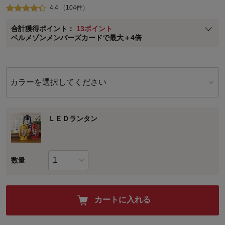
4.4 （104件）
ベルメゾン メンバーズカードについて
合計獲得ポイント：
13ポイント
※
メンバーズカードの加算ポイントはステージ倍率適用前の基本ポイント
ベルメゾンメンバーズカードで最大＋4倍
に対して適用されます。
カラーを選択してください
ＬＥＤランタン
数量
カートに入れる