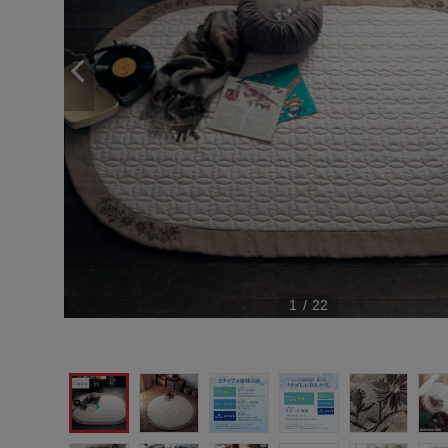
1
/
22