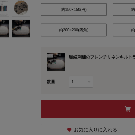
約150×150(円)
約
約200×200(四角)
約
額縁刺繍のフレンチリネンキルト
数量
お気に入りに入れる