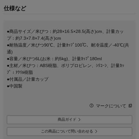
仕様など
●商品サイズ／米びつ：約28×16.5×28.5(高さ)cm、計量カッ
プ：約7.3×7.8×7.4(高さ)cm
●耐熱温度／米びつ90℃、計量ｶｯﾌﾟ100℃、耐冷温度／-40℃(共
通)
●容量／米びつ6L(お米：約5kg)、計量ｶｯﾌﾟ180ml
●主材／米びつ：ABS樹脂、ポリプロピレン、ｼﾘｺｰﾝ、計量ｶｯ
ﾌﾟ：ｱｸﾘﾙ樹脂
●付属品／計量カップ
●中国製
マークについて
商品ガイド
この商品について問い合わせる