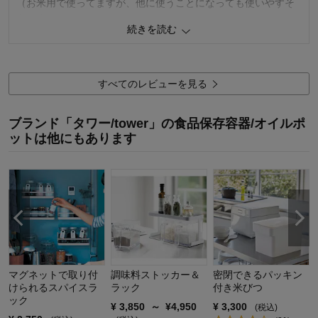
（お米用で使ってますが、他に使うことになっても使いやすそ
うです）
続きを読む
0
人が参考になりました
参考になった
価格
5.0
すべてのレビューを見る
機能
5.0
使用感・使いやすさ
5.0
ブランド「タワー/tower」の食品保存容器/オイルポ
デザイン・色
5.0
ットは他にもあります
購入商品：
ホワイト
使用場所：
キッチン
購入のきっかけ：
転居・引越
商品を使う人：
自分、配偶者、子供
マグネットで取り付
調味料ストッカー＆
密閉できるパッキン
けられるスパイスラ
ラック
付き米びつ
ック
¥
3,850
～
¥
4,950
¥
3,300
(税込)