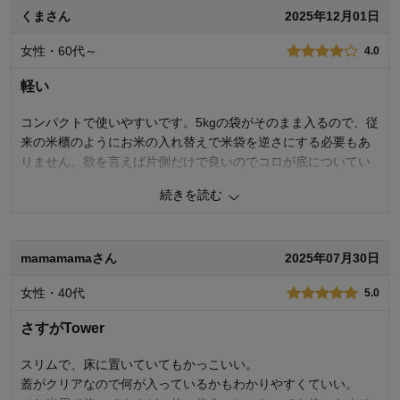
くまさん
2025年12月01日
価格
2.0
女性・60代～
4.0
機能
3.0
使用感・使いやすさ
3.0
軽い
デザイン・色
5.0
コンパクトで使いやすいです。5kgの袋がそのまま入るので、従
購入商品：
ホワイト
使用場所：
キッチン
来の米櫃のようにお米の入れ替えで米袋を逆さにする必要もあ
購入のきっかけ：
転居・引越、買い替え
りません。欲を言えば片側だけで良いのでコロが底についてい
商品を使う人：
自分
ると動かしやすいです。
続きを読む
0
人が参考になりました
参考になった
mamamamaさん
2025年07月30日
価格
4.0
機能
4.0
女性・40代
5.0
使用感・使いやすさ
4.0
デザイン・色
4.0
さすがTower
購入商品：
ホワイト
使用場所：
キッチン
スリムで、床に置いていてもかっこいい。
購入のきっかけ：
買い替え
蓋がクリアなので何が入っているかもわかりやすくていい。
商品を使う人：
自分