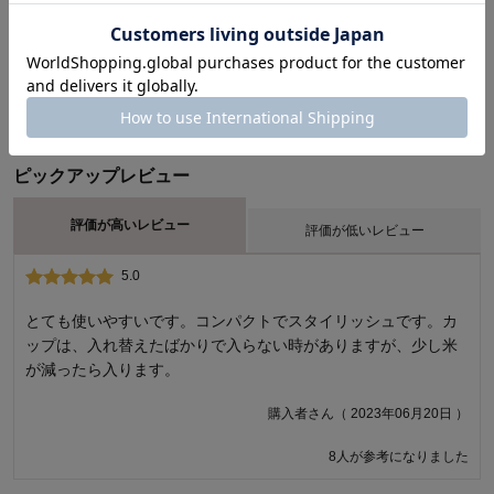
2人
(38)
1人
レビューについて
ピックアップレビュー
評価が高いレビュー
評価が低いレビュー
5.0
1.0
ふたが開く
とても使いやすいです。コンパクトでスタイリッシュです。カ
ップは、入れ替えたばかりで入らない時がありますが、少し米
開けたばかりの米5キロを袋ごと入れると、歪んでふたがちゃん
が減ったら入ります。
と閉まりません。 米が減ってくると閉まりますが… これでは虫
が入りますよね。
購入者さん（ 2023年06月20日 ）
しどさん（ 2017年11月01日 ）
8人が参考になりました
商品のご購入、ならびにレビューへのご投稿、誠にありがとうござい