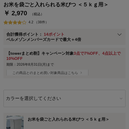
ベルメゾン・ポイントについて
お米を袋ごと入れられる米びつ ＜５ｋｇ用＞
￥ 2,970
通常商品送料無料 返品引取無料（JCBのみ）
（税込）
即時入会なら更に500円OFFクーポンプレゼント
4.2 （38件）
ベルメゾン メンバーズカードについて
合計獲得ポイント：
14ポイント
※
メンバーズカードの加算ポイントはステージ倍率適用前の基本ポイント
ベルメゾンメンバーズカードで最大＋4倍
に対して適用されます。
【towerまとめ割】キャンペーン対象
3点で7%OFF、4点以上で
10%OFF
期限：2026年8月31日(月)まで
この商品とのまとめ買い対象商品はこちら
カラーを選択してください
お米を袋ごと入れられる米びつ ＜５ｋｇ用＞