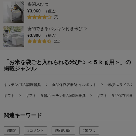
密閉米びつ
¥
3,960
（税込）
(
7
)
密閉できるパッキン付き米びつ
¥
3,300
（税込）
(
21
)
「お米を袋ごと入れられる米びつ ＜５ｋｇ用＞」の
掲載ジャンル
キッチン用品/調理器具
食品保存容器/オイルポット
米びつ/ライスス
ギフト
ギフト 食器/キッチン用品/調理器具
ギフト 食品保存容器/
関連キーワード
#開閉
#コメント
#収納場所
#米びつ