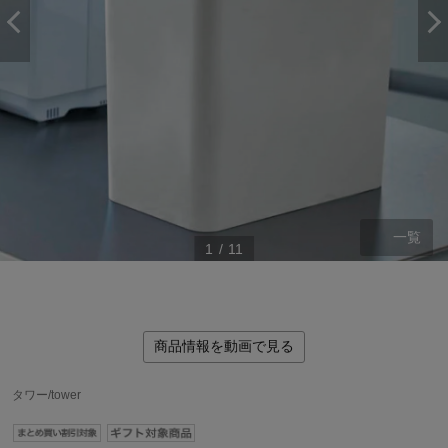
一覧
1
/
11
商品情報を動画で見る
ステージが上がれば送料無料・返品引取無料！
さらにポイント還元最大16倍！
タワー/tower
ベルメゾンご優待サービスについて