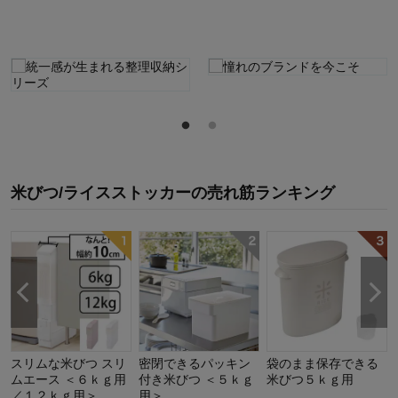
米びつ/ライスストッカー
の
売れ筋ランキング
スリムな米びつ スリ
密閉できるパッキン
袋のまま保存できる
ムエース ＜６ｋｇ用
付き米びつ ＜５ｋｇ
米びつ５ｋｇ用
／１２ｋｇ用＞
用＞