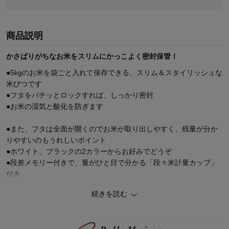
商品説明
かさばりがちなお米をスリムにかっこよく密封保管！
●5kgのお米を袋ごと入れて保存できる、スリム＆スタイリッシュな
米びつです
●フタをパチッとロックすれば、しっかり密封
●お米の湿気と酸化を防ぎます
●また、フタは全面が開くのでお米が取り出しやすく、残量が分か
りやすいのもうれしいポイント
●ホワイト、ブラックの2カラーからお好みでどうぞ
●段差メモリー付きで、量がひと目で分かる「段々米計量カップ」
付き
続きを読む
【タワー／ＴＯＷＥＲ】
タワーは、「暮らしをもっとスタイリッシュに」をコンセプトとし
たブランド