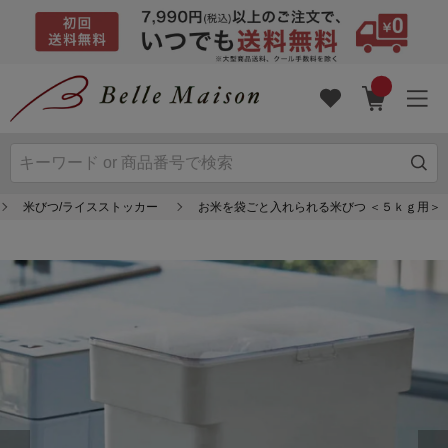
米びつ/ライスストッカー
お米を袋ごと入れられる米びつ ＜５ｋｇ用＞