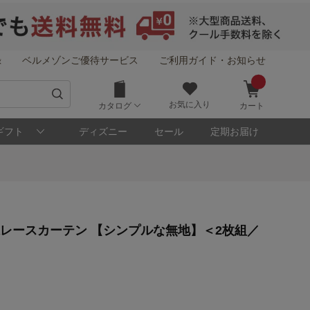
録
ベルメゾンご優待サービス
ご利用ガイド・お知らせ
お気に入り
カタログ
カート
ギフト
ディズニー
セール
定期お届け
像レースカーテン 【シンプルな無地】＜2枚組／