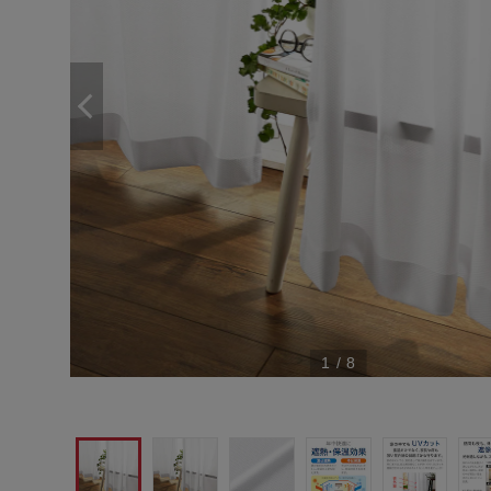
1
/
8