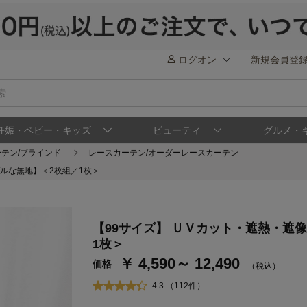
ログオン
新規会員登
妊娠・ベビー・キッズ
ビューティ
グルメ・
ーテン/ブラインド
レースカーテン/オーダーレースカーテン
プルな無地】＜2枚組／1枚＞
【99サイズ】 ＵＶカット・遮熱・遮
1枚＞
￥ 4,590～ 12,490
価格
（税込）
4.3 （112件）