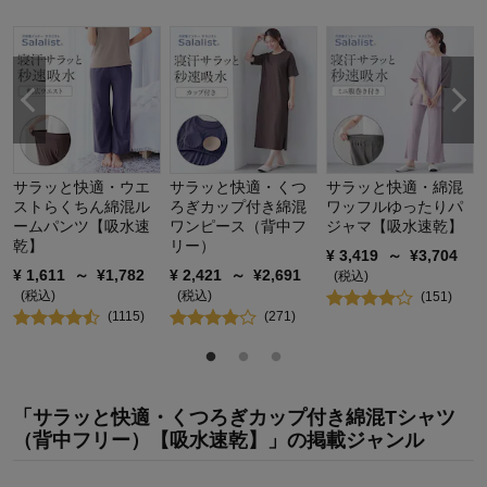
着心地
5.0
デザイン
4.0
購入商品：
ペールミント, LL
お気に入りポイント：
色、生地、機能、価格、着回しがきく
体型：
標準
おすすめ用途：
カジュアル
身長（cm）：
156～160
サイズ：
ちょうど良い
サラッと快適・ウエ
サラッと快適・くつ
サラッと快適・綿混
ストらくちん綿混ル
ろぎカップ付き綿混
ワッフルゆったりパ
ームパンツ【吸水速
ワンピース（背中フ
ジャマ【吸水速乾】
乾】
リー）
¥
3,419
～
¥
3,704
¥
1,611
～
¥
1,782
¥
2,421
～
¥
2,691
(税込)
(税込)
(税込)
(
151
)
(
1115
)
(
271
)
「サラッと快適・くつろぎカップ付き綿混Tシャツ
（背中フリー）【吸水速乾】」の掲載ジャンル