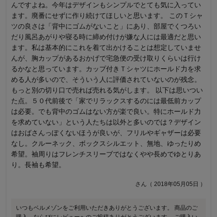
んですよね。今年はデザインもシンプルでとても気に入ってい
透けます。前はパットの肌色が、後ろは普通に背中(肌)が透けて
ます。廃番にせずに作り続けてほしいと思います。 このＴシャ
下着を付けていない事が分かるため、これ一枚ではゴミ出しす
ツの良さは「背中にゴムがないこと」にあり、部屋でくつろい
ら無理なレベルです。背中側にゴムがないので締めつけ感がな
だり風呂あがりや寝る時に締め付けが嫌な人には最適だと思い
い点はいいと思いますが、前のアンダー部分(ゴム？)がフラット
ます。私は基本的にこれを着て出かけることは想定していませ
ではなく肌当たりがかなり気になります。あとはカップの位置
んが、胸カップがあるおかげで宅急便の受け取りくらいは行け
が他のメーカーに比べるとだいぶ下目です。個人差もあると思
るかなと思っています。カップ付きＴシャツにホールド力を求
うので合う人には合うかもしれませんが。
める人が多いので、そういう人に評価されていないのが残念。
購入者さん（ 2022年05月18日 ）
もっと別の切り口で売れば売れる気がします。 以下は思いつい
た点。５０代前後で「家でリラックスするのには最低前カップ
21人が参考になりました
は必要。でも背中のゴムはない方が楽で良い。特にホールド力
を求めていない」という人たちは以外と多いのでは？デザイン
はおばさんっぽくないほうが良いが、フリルやギャザーは必要
なし。クルーネック、ボックスシルエット、無地、ゆったりめ
希望。袖周りはフレンチスリーブではなくやや長めでゆとりあ
り。長袖も希望。
さん（ 2018年05月05日 ）
いつもベルメゾンをご利用いただきありがとうございます。 商品のご
購入、ならびにレビューへのご投稿ありがとうございます。 ご購入い