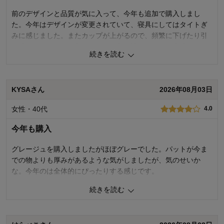
前のデザインと品質が気に入って、今年も追加で購入しまし
た。今年はデザインが変更されていて、寝具にしてはタイトぎ
みに感じました。またカップが上がるので、頻繁に下げたり引
っ張ったりしながら着ています。私は旧デザインと生地のファ
続きを読む
ンです。来年は旧デザインに戻る事を願っています。
0
人が参考になりました
参考になった
KYSAさん
2026年08月03日
品質
3.0
女性・40代
4.0
着心地
3.0
デザイン
1.0
今年も購入
購入商品：
チャコールブラウン, LL
体型：
ぽっちゃり型
グレージュを購入しましたがほぼグレーでした。パットが今ま
身長（cm）：
166～
での物よりも厚みがあるような気がしましたが、気のせいか
サイズ：
な。今年のは全体的にぴったりする感じです。
続きを読む
0
人が参考になりました
参考になった
品質
4.0