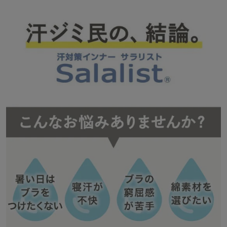
・ブラいらずで、これ1枚で夏でも涼しく快適
・（25年モデル）は、ブラトップ内側部分の設計が少し異なりま
す。
◆Salalist（サラリスト）
汗ジミを防ぎながら汗のベタつきやニオイ、暑さなどの様々な汗悩
みをケアし、快適に過ごせるよう開発したベルメゾンオリジナルの
汗対策インナーブランドです。
「サラリスト（Salalistを含む）」は、株式会社千趣会の登録商標で
す。
TVerでCM放映中！掲載商品をすべて見る