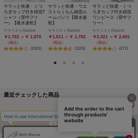
サラッと快適・くつ
サラッと快適・ウエ
サラッと快適・くつ
ろぎカップ付き綿混T
ストらくちん綿混ル
ろぎカップ付き綿混
シャツ（背中フリ
ームパンツ【吸水速
ワンピース（背中フ
ー）【吸水速乾】
乾】
リー）
サラリスト/Salalist
サラリスト/Salalist
サラリスト/Salalist
￥
1,782
～￥
1,970
￥
1,611
～￥
1,782
￥
2,421
～￥
2,691
（税込）
（税込）
（税込）
(
1322
)
(
1115
)
(
271
)
最近チェックした商品
履歴情報を残す
ページトップへ