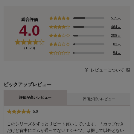
515人
総合評価
4.0
464人
208人
82人
(1323)
54人
レビューについて
ピックアップレビュー
評価が高いレビュー
評価が低いレビュー
5.0
1.0
一枚では着れない
このシリーズをずっとリピート買いしています。「カップ付き
だけど背中にゴムが通ってないＴシャツ」は探して以外とない
白でも透けないというレビューがあったので購入しましたが、