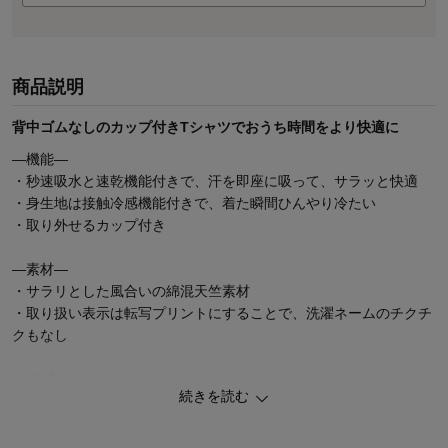
商品説明
背中ゴムなしのカップ付きTシャツでおうち時間をより快適に
―機能―
・秒速吸水と速乾機能付きで、汗を即座に吸って、サラッと快適
・身生地は接触冷感機能付きで、着た瞬間ひんやり冷たい
・取り外せるカップ付き
―素材―
・サラリとした風合いの綿混天竺素材
・取り扱い表示は転写プリントにすることで、洗濯ネームのチクチ
クもなし
―デザイン・スタイリング―
続きを読む
・ゆったりとしたボートネックデザイン
・ルームウェアとしてはもちろん、お休みの時にもおすすめ
・背中にゴムのない１枚仕立てで、ノーブラ感覚のラクな着心地