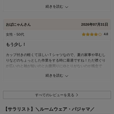
背中にゴムなし、なのは涼しくていいのですが、前のゴムが案
続きを読む
外ゆるくて、私には不安に感じました。
カップの位置も少し下めかな。
おばにゃんさん
2026年07月31日
総合評価：きれいな色が気持ちを明るくしてくれます。うちの
中で着る分には涼しくて、問題ありません。
女性・50代
4.0
0
人が参考になりました
参考になった
もう少し！
品質
4.0
カップ付きの軽くて涼しいＴシャツなので、夏の家事や草むし
着心地
3.0
りなどのちょっとした作業をする時に最適ですね！ただ襟ぐり
デザイン
3.0
が広いのと袖が短いのとお腹周りにゆとりがないのが残念で
す。（お腹が出てるので（ ; ; ））
購入商品：
ペールミント, M
続きを読む
お気に入りポイント：
色、生地
なので、普段LのところLLを購入し、前の中央をΩ型に縫い付け
体型：
標準
たらギャザーが入っていい感じになりました。ただアンダーバ
身長（cm）：
156～160
ストはゆるいのですが。
サイズ：
ちょうど良い
すべてのレビューを見る
0
人が参考になりました
参考になった
【サラリスト】＼ルームウェア・パジャマ／
品質
5.0