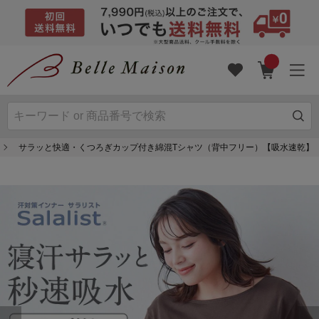
サラッと快適・くつろぎカップ付き綿混Tシャツ（背中フリー）【吸水速乾】