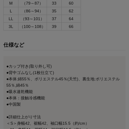
M
（79～87）
33
60
L
（86～94）
35
62
LL
（93～101）
37
64
3L
（100～108）
39
66
仕様など
●カップ付き(取り外し可)
●背中ゴムなし(1枚仕立て)
●本体:綿55％、ポリエステル45％(天竺)、裏生地:ポリエステル
55％,綿45％
●吸水速乾機能
●本体：接触冷感機能
●中国製
●詳細仕上がり寸法
＜S＞身幅42、裾幅42、袖口幅15.5（約/cm）