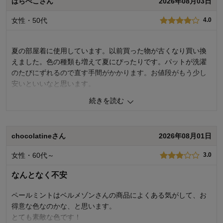
はらぺこさん
2026年08月03日
着心地
4.0
デザイン
5.0
女性・50代
4.0
購入商品：
グレージュ, S
お気に入りポイント：
デザイン、サイズ、機能
体型：
夏の部屋着に使用しています。以前買った物が古くなり買い換
身長（cm）：
えました。色の種類も増えて夏にぴったりです。パットが洗濯
サイズ：
のたびにずれるので直す手間がかかります。お値段がもう少し
安いといいなと思います。
続きを読む
0
人が参考になりました
参考になった
品質
4.0
chocolatineさん
2026年08月01日
着心地
5.0
デザイン
5.0
女性・60代～
3.0
購入商品：
ペールミント, M
お気に入りポイント：
デザイン、色、機能
なんとなく不安
体型：
標準
身長（cm）：
161～165
ペールミントはベルメゾンさんの商品によくある気がして、お
サイズ：
ちょうど良い
得意な色なのかな、と思います。
とても素敵な色です！