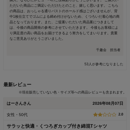
ただいた商品にご満足いただけたとのこと、嬉しく思います。 こちら
の商品は、おっしゃる通りバストのホールド感はございませんが、背
中1枚仕立てでゴムによる締め付けがないため、くつろいだ着心地の商
品となっております。また、ご提案いただいた商品案につきまして
は、今後の商品開発の参考にさせていただきます。 今後もお客様によ
り満足度の高い商品をお届けできるよう努力をしてまいります。貴重
なご意見ありがとうございました。
千趣会 担当者
53人が参考になりました
最新レビュー
※
現在販売していない色・サイズ等への商品レビューも含まれます。
はーさんさん
2026年08月07日
女性・50代
2.0
サラッと快適・くつろぎカップ付き綿混Tシャツ