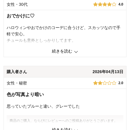
女性・30代
4.0
おでかけに♡
ハロウィンやおでかけのコーデに合うけど、スカッツなので手
軽で安心。
チュールも意外としっかりしてます。
続きを読む
0
人が参考になりました
参考になった
品質
4.0
購入者さん
2026年04月13日
お子さまのお気に入り度
4.0
デザイン
4.0
女性・秘密
着心地･使用感
2.0
4.0
購入商品：
オフホワイト, 140
色が写真より暗い
体型：
標準
お子さまの性別：
女の子
思っていたブルーと違い、グレーでした
お子様の年齢：
10～12歳
商品のご購入、ならびにレビューへのご投稿ありがとうございます。
お求めいただいた商品の色味につきまして、ご購入前のイメージと相
続きを読む