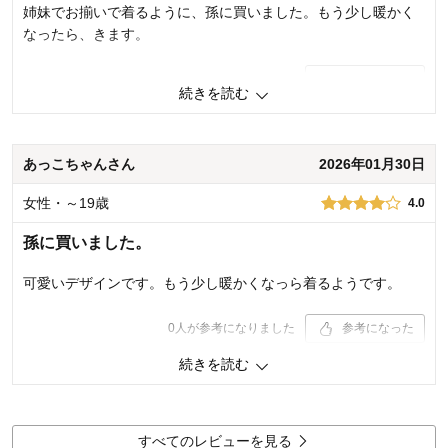
お子さまの性別：
女の子
姉妹でお揃いで着るように、孫に買いました。もう少し暖かく
お子様の年齢：
3～5歳
なったら、きます。
0
人が参考になりました
参考になった
続きを読む
品質
4.0
お子さまのお気に入り度
4.0
デザイン
4.0
あっこちゃんさん
2026年01月30日
着心地･使用感
4.0
女性・～19歳
4.0
購入商品：
ベージュ, 120
体型：
標準
孫に買いました。
お子さまの性別：
女の子
お子様の年齢：
6～9歳
可愛いデザインです。もう少し暖かくなっら着るようです。
0
人が参考になりました
参考になった
続きを読む
品質
4.0
お子さまのお気に入り度
4.0
デザイン
4.0
着心地･使用感
4.0
すべてのレビューを見る