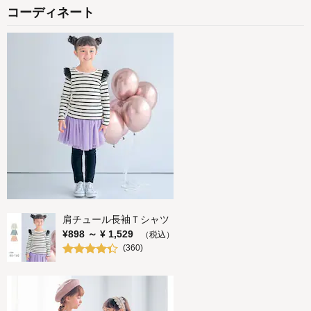
コーディネート
肩チュール長袖Ｔシャツ
¥
898
～ ¥
1,529
（税込）
(
360
)