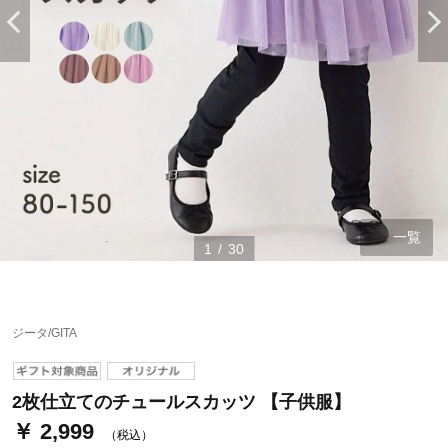
一覧
1
/
30
ステージが上がれば送料無料・返品引取無料！
さらにポイント還元最大16倍！
ジータ/GITA
ベルメゾンご優待サービスについて
ベルメゾン・ポイントについて
2枚仕立てのチュールスカッツ 【子供服】
￥ 2,999
通常商品送料無料 返品引取無料（JCBのみ）
（税込）
即時入会なら更に500円OFFクーポンプレゼント