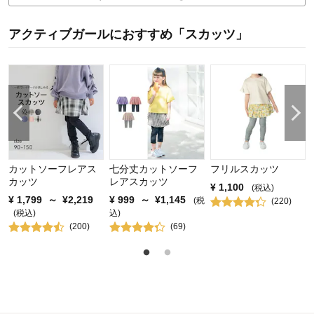
購入商品：
ベージュ, 140
体型：
標準
アクティブガールにおすすめ「スカッツ」
お子さまの性別：
女の子
お子様の年齢：
6～9歳
カットソーフレアス
七分丈カットソーフ
フリルスカッツ
カッツ
レアスカッツ
¥
1,100
(税込)
¥
1,799
～
¥
2,219
¥
999
～
¥
1,145
(税
(
220
)
(税込)
込)
(
200
)
(
69
)