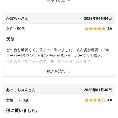
違があり、ご満足いただける商品をお届けできず、大変申し訳ござい
ません。 カタログや商品画像はできる限り実物に近いものを採用して
おりますが、ご覧いただく環境によって見え方が異なる可能性がござ
います。 いただいたご意見は、今後の商品開発や、より実物が伝わり
かぼちゃさん
2026年04月04日
やすいページ制作に向けた貴重な参考とさせていただきます。 今後も
お客様により満足度の高い商品をお届けできるよう努力をしてまいり
女性・50代
5.0
ます。貴重なご意見ありがとうございました。
天使
千趣会 担当者
どの色も可愛くて、選ぶのに迷いました。後ろ姿が可愛いプル
オーバー(ラプンツェル)と合わせるため、パープルを購入。
0
人が参考になりました
参考になった
大きめサイズだったので、長く楽しめると思います。
品質
2.0
続きを読む
お子さまのお気に入り度
1.0
0
人が参考になりました
参考になった
デザイン
4.0
着心地･使用感
2.0
品質
5.0
あっこちゃんさん
2026年01月30日
お子さまのお気に入り度
5.0
購入商品：
スモーキーブルー, 130
デザイン
5.0
体型：
女性・～19歳
着心地･使用感
4.0
5.0
お子さまの性別：
お子様の年齢：
購入商品：
パープル, 100
孫に買いました。
体型：
標準