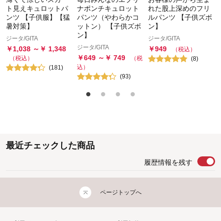
ト見えキュロットパ
ナポンチキュロット
れた股上深めのフリ
ンツ 【子供服】【猛
パンツ（やわらかコ
ルパンツ 【子供ズボ
暑対策】
ットン） 【子供ズボ
ン】
ン】
ジータ/GITA
ジータ/GITA
ジータ/GITA
￥
1,038
～￥
1,348
￥
949
（税込）
￥
649
～￥
749
（税込）
（税
(
8
)
込）
(
181
)
(
93
)
最近チェックした商品
履歴情報を残す
ページトップへ