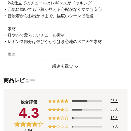
・2枚仕立てのチュールとレギンスがドッキング
・元気に動いても下着が見える心配がなくママも安心
・普段着からお出かけまで、幅広いシーンで活躍
―素材―
・軽やかで愛らしいチュール素材
・レギンス部分は伸びやかなはき心地のベア天竺素材
―機能―
・ウエストは総ゴム仕様（取替え口あり）
続きを読む
・細ゴム2本使いでお腹にくい込みにくい
・ボタン留めの必要がなく脱ぎはきがラク
商品レビュー
・油性ペンで直接書けてにじみにくいお名前スペース付き
96人
総合評価
4.3
65人
13人
9人
(184)