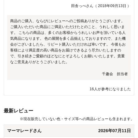
せん。 こちらの商品は、ウエスト部分にボリュームのあるデザインを
田舎っぺさん（ 2018年09月13日 ）
採用しておりますが、いただいたご意見を参考に、今後もお客様によ
り満足度の高い商品をお届けできるよう努力をしてまいります。貴重
商品のご購入、ならびにレビューへのご投稿ありがとうございます。
なご意見ありがとうございました。
ご購入いただいた商品にご満足いただけたとのこと、うれしく思いま
す。 こちらの商品は、多くのお客様からうれしいお声を頂いている人
千趣会 担当者
気商品になります。 色の展開を多く品揃えしておりますので、また機
会がございましたら、リピート購入いただければ幸いです。 今後もお
客様により満足度の高い商品をお届けできるよう尽力いたしますの
6人が参考になりました
で、引き続きご愛顧のほどなにとぞよろしくお願いいたします。貴重
なご意見ありがとうございました。
千趣会 担当者
16人が参考になりました
最新レビュー
※
現在販売していない色・サイズ等への商品レビューも含まれます。
マーマレードさん
2026年07月11日