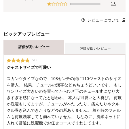
1人
レビューについて
ピックアップレビュー
評価が高いレビュー
評価が低いレビュー
5.0
2.0
ジャストサイズで可愛い
モデルさんってすごいなぁ～
スカンツタイプなので、108センチの娘に110ジャストのサイズ
カタログでも可愛くて、娘も一目惚れして購入しましたが、実
を購入。 結果、チュールの漢字などもちょうどいいです。 もし
際届いて物を見ると、ウエスト（ゴムの部分）がもっさりとし
ワンサイズ大きいのを買ってたらひざ下のチュール丈になり大
て太って見えます。 娘は着たいと言っていましたが、側から見
きすぎる感になってたと思われ。 本人は可愛いと大喜び。 何度
ると変なので返品しました。
か洗濯もしてますが、チュールがへたったり、痛んだりやクル
ぴょんきちさん（ 2020年02月24日 ）
クル巻き込んできたりなど今の所ありません。 着た時のフォル
ムも何度洗濯しても崩れていません。 ちなみに、洗濯ネットに
入れて普通に洗濯機でお任せコースでまわしてます。
商品のご購入、ならびにレビューへのご投稿ありがとうございます。
イメージされていた商品の着用感と相違があり、誠に申し訳ございま