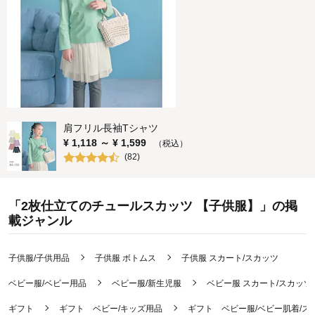
肩フリル長袖Tシャツ
¥
1,118
～ ¥
1,599
（税込）
(
82
)
「2枚仕立てのチュールスカッツ 【子供服】」の掲
載ジャンル
子供服/子供用品
子供服 ボトムス
子供服 スカート/スカッツ
ベビー服/ベビー用品
ベビー服/新生児服
ベビー服 スカート/スカッツ
ギフト
ギフト ベビー/キッズ用品
ギフト ベビー服/ベビー肌着/ス