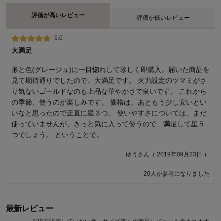
評価が高いレビュー
評価が低いレビュー
5.0
1.0
大満足
驚きの低火力
形と色(グレージュ)に一目惚れして珍しく即購入。届いた商品を
デザインがかわいいのと、鍋もできるので購入しました。鍋を
見て期待通りでしたので、大満足です。 火力設定のツマミがさ
しようとスープ、具材を入れて煮立つのを待つ、、、煮立たな
り気ないゴールドなのも上品な華やかさで良いです。 これから
い。煮立ちそうになると加熱が止まる。少なくとも具材が煮え
の季節、使うのが楽しみです。 価格は、あともう少し安いとい
るのに40分以上はかかりました。 次はたこ焼きに挑戦。予熱5
いなと思ったので正直に星３つ。 使いやすさについては、まだ
分以上の後生地投入、具材を入れて待つ。焼けない。生地の分
使っていませんが、きっと気に入って使うので、満足して星５
離が始まる。良く言えば今までに無い柔らかな焼き上がりのた
つでしょう。 ということで。
こ焼きが出来ました。そして言うまでもなく時間がかかる。 次
は焼肉。やっぱり焼けない。これではダメだと諦めて災害用の
ゆうさん（ 2019年09月23日 ）
カセットコンロを引っ張り出してその場をしのぐ。 夫は不良品
なんじゃないかと言いましたが、返品できないし調べる術もな
20人が参考になりました
い。 次は見た目は気にせず機能を良く調べて購入しようと思い
ます。 追記 コメントありがとうございました。鍋は直火で沸か
してからとの事ですが残念ながら我が家はIHなのです。
最新レビュー
memioさん（ 2021年07月10日 ）