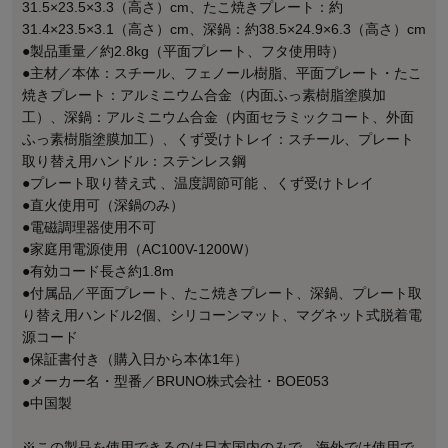
31.5×23.5×3.3（高さ）cm、たこ焼きプレート：約
31.4×23.5×3.1（高さ）cm、深鍋：約38.5×24.9×6.3（高さ）cm
●製品重量／約2.8kg（平面プレート、フタ使用時）
●主材／本体：スチール、フェノール樹脂、平面プレート・たこ
焼きプレート：アルミニウム合金（内面ふっ素樹脂塗膜加
工）、深鍋：アルミニウム合金（内面セラミックコート、外面
ふっ素樹脂塗膜加工）、くず受けトレイ：スチール、プレート
取り替え用ハンドル：ステンレス鋼
●プレート取り替え式 、温度調節可能 、くず受けトレイ
●直火使用可（深鍋のみ）
●電磁調理器使用不可
●家庭用電源使用（AC100V-1200W）
●有効コード長さ約1.8m
●付属品／平面プレート、たこ焼きプレート、深鍋、プレート取
り替え用ハンドル2個、シリコーンマット、マグネット式脱着電
源コード
●保証書付き（購入日から本体1年）
●メーカー名・型番／BRUNO株式会社・BOE053
●中国製
※この製品を使用できるのは日本国内のみで、海外では使用で