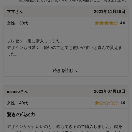
※
現在販売していない色・サイズ等への商品レビューも含まれます。
ママさん
2021年11月26日
レビューへのご投稿ありがとうございます。 深鍋について、「IH不
可」という内容を事前にアナウンスできておらず大変申し訳ございま
女性・30代
4.0
せん。 商品情報に「IH不可」という内容を追記いたしました。 今後の
商品についても、購入前に必要な情報をきちんと表記できるよう尽力
いたします。 貴重なご意見ありがとうございました。
プレゼント用に購入しました。
デザインも可愛く、軽いのでとても使いやすいと喜んで貰えま
千趣会 担当者
した。
43人が参考になりました
4
人が参考になりました
参考になった
続きを読む
購入商品：
グレージュ
memioさん
2021年07月10日
女性・40代
1.0
驚きの低火力
デザインがかわいいのと、鍋もできるので購入しました。鍋を