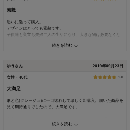
商品についても、購入前に必要な情報をきちんと表記できるよう尽力
素敵
いたします。 貴重なご意見ありがとうございました。
千趣会 担当者
迷いに迷って購入。
デザインはとっても素敵です。
子供達も巣立ち夫婦二人の生活になり、大きな物は必要なくな
43
人が参考になりました
参考になった
りました。
続きを読む
コンパクトサイズですが、一台でホットプレート、たこ焼き、
深鍋が使えるのは実用的だと思います。
購入商品：
ブラック
何より、深鍋をガスコンロに直にかけられるのが決め手になり
ゆうさん
2019年09月23日
ました。
火力が弱いかも…なので、深鍋はガスコンロで暖めてから使う
女性・40代
5.0
方が良いかも。
ホットプレートは、焼きむらもなく良かったです。
大満足
さらに、掃除がしやすい点もはなまるだと思います。
形と色(グレージュ)に一目惚れして珍しく即購入。届いた商品を
13
人が参考になりました
参考になった
見て期待通りでしたので、大満足です。
火力設定のツマミがさり気ないゴールドなのも上品な華やかさ
購入商品：
グレージュ
続きを読む
で良いです。