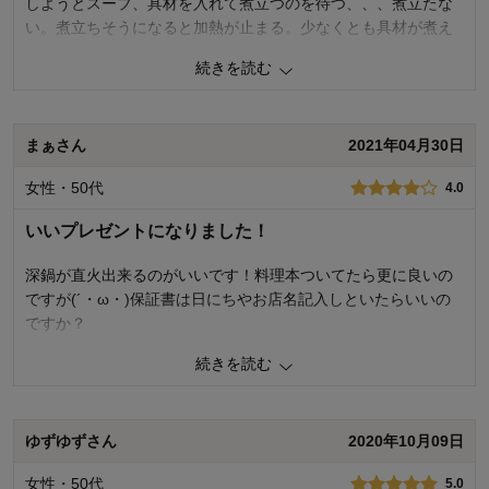
しようとスープ、具材を入れて煮立つのを待つ、、、煮立たな
い。煮立ちそうになると加熱が止まる。少なくとも具材が煮え
るのに40分以上はかかりました。
続きを読む
次はたこ焼きに挑戦。予熱5分以上の後生地投入、具材を入れて
待つ。焼けない。生地の分離が始まる。良く言えば今までに無
い柔らかな焼き上がりのたこ焼きが出来ました。そして言うま
まぁさん
2021年04月30日
でもなく時間がかかる。
次は焼肉。やっぱり焼けない。これではダメだと諦めて災害用
女性・50代
4.0
のカセットコンロを引っ張り出してその場をしのぐ。
夫は不良品なんじゃないかと言いましたが、返品できないし調
いいプレゼントになりました！
べる術もない。
次は見た目は気にせず機能を良く調べて購入しようと思いま
深鍋が直火出来るのがいいです！料理本ついてたら更に良いの
す。
ですが(´・ω・)保証書は日にちやお店名記入しといたらいいの
ですか？
追記
コメントありがとうございました。鍋は直火で沸かしてからと
続きを読む
2
人が参考になりました
参考になった
の事ですが残念ながら我が家はIHなのです。
ゆずゆずさん
2020年10月09日
購入商品：
ブラック
レビューへのご投稿ありがとうございます。 深鍋について、「IH不
可」という内容を事前にアナウンスできておらず大変申し訳ございま
女性・50代
5.0
せん。 商品情報に「IH不可」という内容を追記いたしました。 今後の