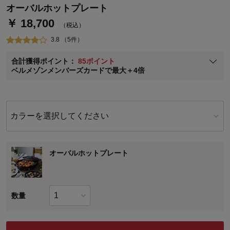
ベルメゾン・ポイントについて
オーバルホットプレート
￥ 18,700
通常商品送料無料 返品引取無料（JCBのみ）
（税込）
即時入会なら更に500円OFFクーポンプレゼント
3.8 （5件）
ベルメゾン メンバーズカードについて
合計獲得ポイント：
85ポイント
※
メンバーズカードの加算ポイントはステージ倍率適用前の基本ポイント
ベルメゾンメンバーズカードで最大＋4倍
に対して適用されます。
カラーを選択してください
オーバルホットプレート
数量