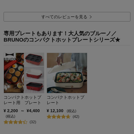
これからの季節、使うのが楽しみです。
すべてのレビューを見る
価格は、あともう少し安いといいなと思ったので正直に星３
つ。
専用プレートもあります！大人気のブルーノ／
BRUNOのコンパクトホットプレートシリーズ★
使いやすさについては、まだ使っていませんが、きっと気に入
って使うので、満足して星５つでしょう。
ということで。
20
人が参考になりました
参考になった
購入商品：
グレージュ
コンパクトホットプ
コンパクトホットプ
レート用 プレート
レート
¥
2,200
～
¥
4,400
¥
12,100
(税込)
(税込)
(
42
)
(
32
)