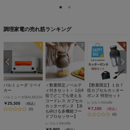
調理家電
の
売れ筋ランキング
バルミューダ リベイ
＜数量限定ノベルテ
【数量限定】１台７
カー
ィ付きセット＞ 1台8
役カプセルカッター
役でどこでも使える
ボンヌ 特別セット
バルミューダ/BALMUDA
コードレス カプセル
レコルト/recolte
￥
25,300
（税込）
カッターボンヌ 【氷
￥
7,150
（税込）
(
0
)
も砕ける多機能フー
(
0
)
ドプロセッサー】
レコルト/recolte
￥
9,900
（税込）