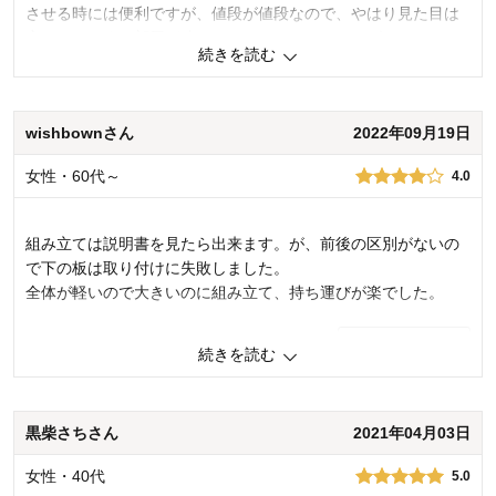
させる時には便利ですが、値段が値段なので、やはり見た目は
安っぽいです。部屋が狭いので、コンパクトサイズなところは
続きを読む
気に入っています。
2
人が参考になりました
参考になった
wishbownさん
2022年09月19日
価格
3.0
女性・60代～
4.0
機能
3.0
使用感・使いやすさ
3.0
デザイン・色
2.0
組み立ては説明書を見たら出来ます。が、前後の区別がないの
購入商品：
ライトナチュラル
で下の板は取り付けに失敗しました。
使用場所：
リビング
全体が軽いので大きいのに組み立て、持ち運びが楽でした。
購入のきっかけ：
転居・引越
商品を使う人：
自分
3
人が参考になりました
参考になった
続きを読む
価格
4.0
機能
4.0
黒柴さちさん
2021年04月03日
使用感・使いやすさ
5.0
デザイン・色
3.0
女性・40代
5.0
購入商品：
ライトナチュラル