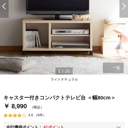
一覧
ステージが上がれば送料無料・返品引取無料！
1
/
15
さらにポイント還元最大16倍！
ライトナチュラル
ベルメゾンご優待サービスについて
ベルメゾン・ポイントについて
キャスター付きコンパクトテレビ台 ＜幅80cm＞
￥ 8,990
通常商品送料無料 返品引取無料（JCBのみ）
（税込）
即時入会なら更に500円OFFクーポンプレゼント
4.0 （8件）
ベルメゾン メンバーズカードについて
合計獲得ポイント：
41ポイント