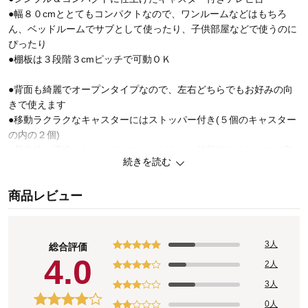
●幅８０cmととてもコンパクトなので、ワンルームなどはもちろ
ん、ベッドルームでサブとして使ったり、子供部屋などで使うのに
ぴったり
●棚板は３段階３cmピッチで可動ＯＫ
●背面も綺麗でオープンタイプなので、左右どちらでもお好みの向
きで使えます
●移動ラクラクなキャスターにはストッパー付き(５個のキャスター
の内の２個)
●基本的な構造はしっかりしていながら、お値段控えめなコスパ良
続きを読む
しアイテムなので、お気軽にお買い求めいただけます
商品レビュー
3人
総合評価
4.0
2人
3人
0人