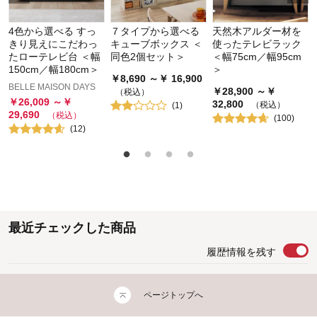
4色から選べる すっ
７タイプから選べる
天然木アルダー材を
きり見えにこだわっ
キューブボックス ＜
使ったテレビラック
たローテレビ台 ＜幅
同色2個セット＞
＜幅75cm／幅95cm
150cm／幅180cm＞
＞
￥
8,690
～￥
16,900
BELLE MAISON DAYS
￥
28,900
～￥
（税込）
￥
26,009
～￥
32,800
（税込）
(
1
)
29,690
（税込）
(
100
)
(
12
)
最近チェックした商品
履歴情報を残す
ページトップへ