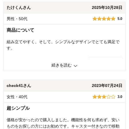
価格
5.0
たけくんさん
2025年10月28日
機能
5.0
使用感・使いやすさ
5.0
男性・50代
5.0
デザイン・色
5.0
商品について
購入商品：
ホワイト
使用場所：
リビング、寝室
購入のきっかけ：
転居・引越、ネットで見つけて
組み立てやすく、そして、シンプルなデザインでとても満足で
商品を使う人：
子供
す。
0
人が参考になりました
参考になった
続きを読む
価格
5.0
機能
5.0
使用感・使いやすさ
5.0
check41さん
2023年07月24日
デザイン・色
5.0
女性・40代
3.0
購入商品：
ダークブラウン
使用場所：
その他
超シンプル
購入のきっかけ：
買い足し
商品を使う人：
自分
価格が安かったので購入しました。機能性を何も求めず、安い
ものをお探しの方にはお勧めです。キャスター付きなので移動