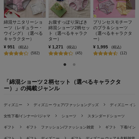
綿混サニタリーショ
お腹すっぽり深ばき
プリンセスモチーフ
ーツ（レギュラー・
綿混ショーツ2柄セッ
のブラ＆ショーツ
ウイング）（選べる
ト（選べるキャラク
（選べるキャラクタ
キャラクター）
ター）
ー）
¥
951
¥
1,271
¥
1,995
(税込)
(税込)
(税込)
(
582
)
(
45
)
(
12
)
「綿混ショーツ２柄セット（選べるキャラクタ
ー）」の掲載ジャンル
ディズニー
ディズニー ウェア/ファッショングッズ
ディズニー イン
女性下着/インナー/パジャマ
ショーツ
スタンダードショーツ
ギフト
ギフト ファッション/ファッション雑貨
ギフト 下着/イン
ギフト
ギフト ディズニー
ギフト ディズニー ウェア＆衣料雑貨