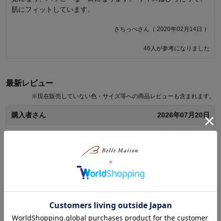
肌にフィットしています。
きめになっていて、返品することになりました。そうなると、
２枚無駄になります。 （以前はM サイズでもかなり小さめだっ
さちっぺさん（ 2020年02月14日 ）
たのでＬを購入していましがが、今回はサイズ大き目になって
いたので。） 何年も前から愛用しているので、ぜひ、１枚ずつ
46人が参考になりました
買えるようにお願いします(T_T)
ミスレモンさん（ 2021年09月21日 ）
最新レビュー
※
現在販売していない色・サイズ等への商品レビューも含まれます。
商品のご購入、ならびにレビューへのご投稿ありがとうございます。
ご満足いただける商品をお届けできず申し訳ございません。いただき
購入者さん
2026年07月20日
ましたご意見を参考に、今後もお客様により満足度の高い商品をお届
けできるよう、商品設計の見直し等、改善努力をしてまいります。貴
秘密・秘密
5.0
重なご意見ありがとうございました。
千趣会 担当者
プレゼントしたら、とても喜ばれました。
9人が参考になりました
0
人が参考になりました
参考になった
品質
5.0
続きを読む
着心地･はき心地
5.0