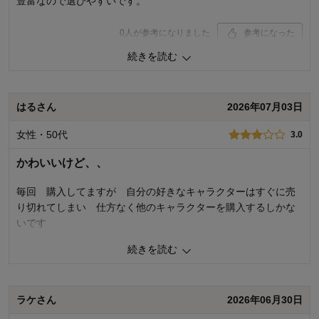
豊富なので選びやすいです。
0
人が参考になりました
参考になった
続きを読む
購入商品：
スティッチ, L
品質：
サイズ：
はるさん
2026年07月03日
着心地･はき心地：
女性・50代
3.0
かわいいけど、、
毎回 購入してますが 自分の好きなキャラクターはすぐに売
り切れてしまい 仕方なく他のキャラクターを購入するしかな
いです
続きを読む
2
人が参考になりました
参考になった
品質
5.0
ラケさん
2026年06月30日
着心地･はき心地
4.0