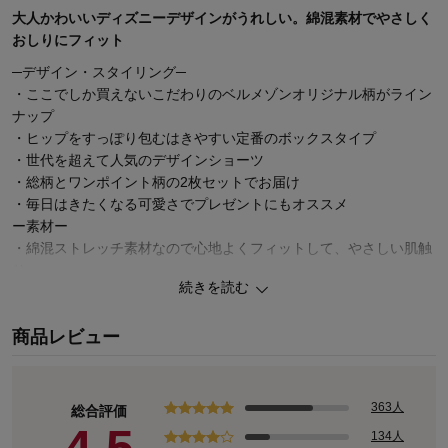
大人かわいいディズニーデザインがうれしい。綿混素材でやさしく
おしりにフィット
─デザイン・スタイリング─
・ここでしか買えないこだわりのベルメゾンオリジナル柄がライン
ナップ
・ヒップをすっぽり包むはきやすい定番のボックスタイプ
・世代を超えて人気のデザインショーツ
・総柄とワンポイント柄の2枚セットでお届け
・毎日はきたくなる可愛さでプレゼントにもオススメ
ー素材ー
・綿混ストレッチ素材なので心地よくフィットして、やさしい肌触
り
続きを読む
商品レビュー
オリジナル商品も多数品揃え！ディズニーファンタジーショップ
363人
総合評価
134人