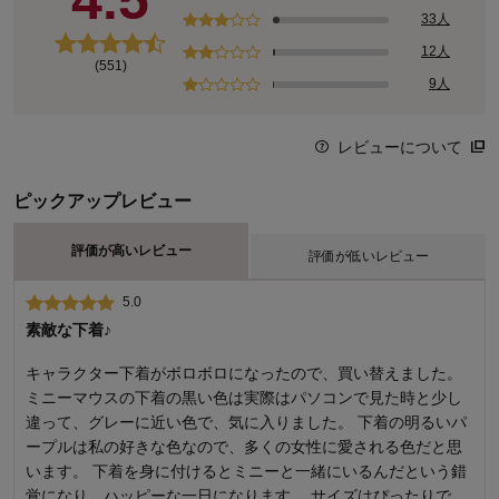
4.5
33人
12人
(551)
9人
レビューについて
ピックアップレビュー
評価が高いレビュー
評価が低いレビュー
5.0
1.0
素敵な下着♪
セットはやめてください！！
キャラクター下着がボロボロになったので、買い替えました。
いつからか２枚セットになってしまいましたが、以前のように
ミニーマウスの下着の黒い色は実際はパソコンで見た時と少し
１枚ずつ買えるようにしてほしいです！！ 欲しいデザインは片
違って、グレーに近い色で、気に入りました。 下着の明るいパ
方だけのがほとんど。しかも黒とピンクとか、全然違う色のセ
ープルは私の好きな色なので、多くの女性に愛される色だと思
ット。。片方いらない。。せめて同色２枚とかにしてほしい。
います。 下着を身に付けるとミニーと一緒にいるんだという錯
欲しいのは１デザインのみで、同色２枚欲しい私は４枚も買わ
覚になり、ハッピーな一日になります。 サイズはぴったりで、
なくてはならないです。 しかも今回は以前より同サイズでも大