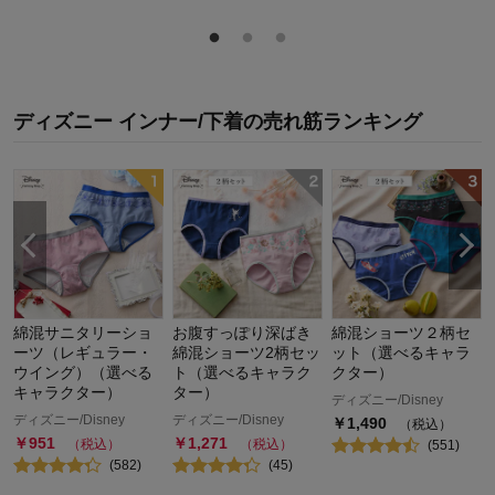
ディズニー インナー/下着
の
売れ筋ランキング
綿混サニタリーショ
お腹すっぽり深ばき
綿混ショーツ２柄セ
ーツ（レギュラー・
綿混ショーツ2柄セッ
ット（選べるキャラ
ウイング）（選べる
ト（選べるキャラク
クター）
キャラクター）
ター）
ディズニー/Disney
ディズニー/Disney
ディズニー/Disney
￥
1,490
（税込）
￥
951
￥
1,271
（税込）
（税込）
(
551
)
(
582
)
(
45
)