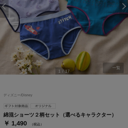
一覧
1
/
17
ステージが上がれば送料無料・返品引取無料！
さらにポイント還元最大16倍！
ディズニー/Disney
ベルメゾンご優待サービスについて
ベルメゾン・ポイントについて
綿混ショーツ２柄セット（選べるキャラクター）
￥ 1,490
通常商品送料無料 返品引取無料（JCBのみ）
（税込）
即時入会なら更に500円OFFクーポンプレゼント