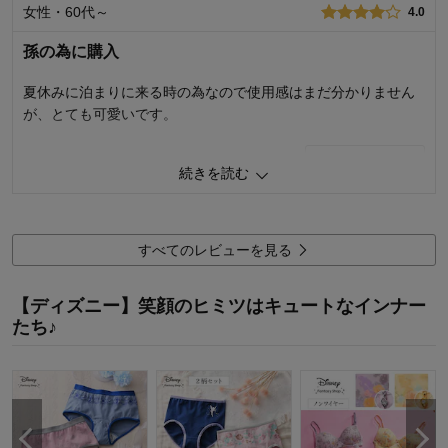
購入商品：
ダンボ（ミント＆ラベンダー）, M
女性・60代～
4.0
お気に入りポイント：
デザイン、サイズ、着心地、素材・品質
サイズ：
ちょうどよい
孫の為に購入
夏休みに泊まりに来る時の為なので使用感はまだ分かりません
が、とても可愛いです。
0
人が参考になりました
参考になった
続きを読む
購入商品：
ふしぎの国のアリス, L
品質：
すべてのレビューを見る
サイズ：
着心地･はき心地：
【ディズニー】笑顔のヒミツはキュートなインナー
たち♪