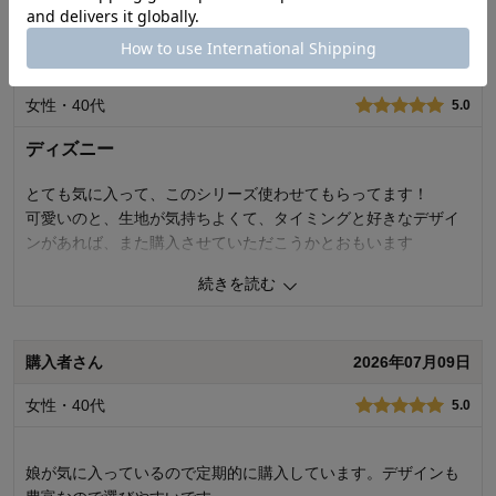
購入商品：
アナと雪の女王, M
お気に入りポイント：
デザイン、着心地、素材・品質
うらちゃんさん
2026年07月16日
サイズ：
ちょうどよい
女性・40代
5.0
ディズニー
とても気に入って、このシリーズ使わせてもらってます！
可愛いのと、生地が気持ちよくて、タイミングと好きなデザイ
ンがあれば、また購入させていただこうかとおもいます
続きを読む
0
人が参考になりました
参考になった
品質
5.0
購入者さん
2026年07月09日
着心地･はき心地
5.0
購入商品：
アナと雪の女王, L
女性・40代
5.0
お気に入りポイント：
デザイン、通気性、着心地、素材・品質
サイズ：
ちょうどよい
娘が気に入っているので定期的に購入しています。デザインも