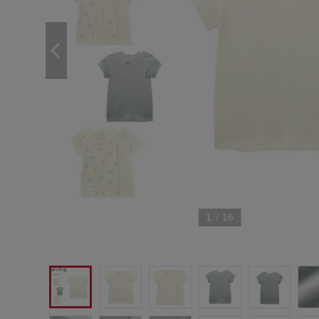
1
/
16