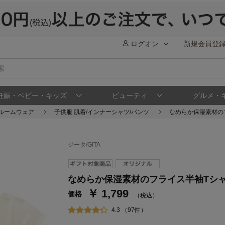
ログオン
新規会員登
妊娠・ベビー・キッズ
ビューティ
グルメ・
/ルームウェア
子供服 肌着/インナーシャツ/パンツ
なめらか保湿素材の
ジータ/GITA
ステージが上がれば送料無料・返品引取無料
さらにポイント還元最大16倍！
なめらか保湿素材のフライス半袖Tシャ
￥ 1,799
ベルメゾンご優待サービスについて
ベル
価格
（税込）
通常商品送料無料 返品引取無料（JCBのみ）
4.3 （97件）
即時入会なら更に500円OFFクーポンプレゼン