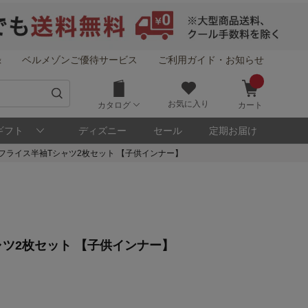
録
ベルメゾンご優待サービス
ご利用ガイド・お知らせ
お気に入り
カタログ
カート
ギフト
ディズニー
セール
定期お届け
フライス半袖Tシャツ2枚セット 【子供インナー】
！
ツ2枚セット 【子供インナー】
メゾン・ポイントについて
ト