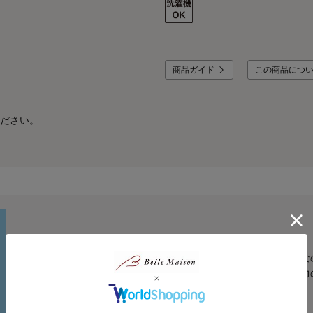
商品ガイド
この商品につ
ださい。
ジータ/GITA
安心して着せたいママと、毎日気持ちよく着たいコドモ。みんな
こだわりの機能と豊富なサイズ、デザインバリエーションが魅力