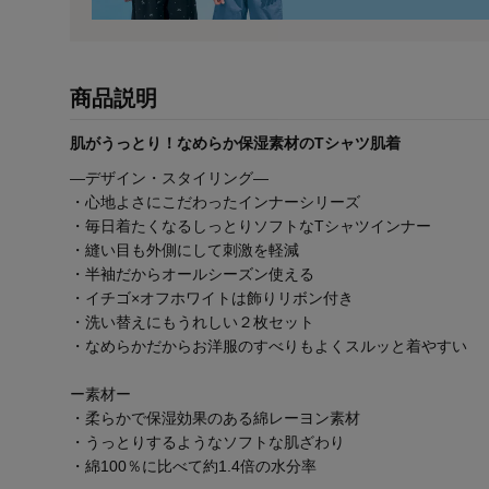
商品説明
肌がうっとり！なめらか保湿素材のTシャツ肌着
―デザイン・スタイリング―
・心地よさにこだわったインナーシリーズ
・毎日着たくなるしっとりソフトなTシャツインナー
・縫い目も外側にして刺激を軽減
・半袖だからオールシーズン使える
・イチゴ×オフホワイトは飾りリボン付き
・洗い替えにもうれしい２枚セット
・なめらかだからお洋服のすべりもよくスルッと着やすい
ー素材ー
・柔らかで保湿効果のある綿レーヨン素材
・うっとりするようなソフトな肌ざわり
・綿100％に比べて約1.4倍の水分率