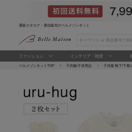
通販カタログ・通信販売のベルメゾンネット
ファッション
インテリア・雑貨
ベルメゾンネットTOP
子供服/子供用品
子供服 靴下/下着