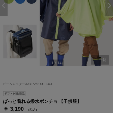
一覧
1
/
14
ステージが上がれば送料無料・返品引取無料！
さらにポイント還元最大16倍！
ビームス スクール/BEAMS SCHOOL
ベルメゾンご優待サービスについて
ベルメゾン・ポイントについて
ぱっと着れる撥水ポンチョ 【子供服】
￥ 3,190
通常商品送料無料 返品引取無料（JCBのみ）
（税込）
即時入会なら更に500円OFFクーポンプレゼント