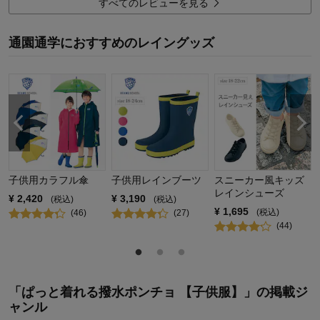
薄い分、軽い。臭いも一回使用して無くなりました。
すべてのレビューを見る
子供がとても気に入っていたので残念です。
できるならば交換してほしいですけどね・・・。
通園通学におすすめのレイングッズ
14
人が参考になりました
参考になった
品質
2.0
お子さまのお気に入り度
5.0
デザイン
5.0
着心地･使用感
4.0
購入商品：
ブルー, M（推奨サイズ：135-155cm）
お子さまの性別：
男の子
子供用カラフル傘
子供用レインブーツ
スニーカー風キッズ
お子様の年齢：
6～9歳
レインシューズ
¥
2,420
¥
3,190
(税込)
(税込)
¥
1,695
(税込)
(
46
)
(
27
)
(
44
)
「ぱっと着れる撥水ポンチョ 【子供服】」の掲載ジ
ャンル