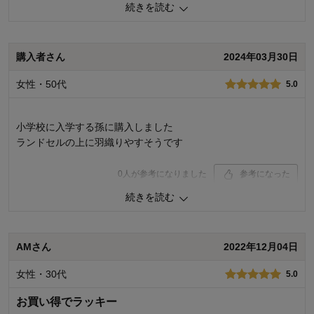
続きを読む
2
人が参考になりました
参考になった
品質
3.0
購入者さん
2024年03月30日
お子さまのお気に入り度
3.0
デザイン
3.0
女性・50代
着心地･使用感
5.0
3.0
購入商品：
ネイビー, M（推奨サイズ：135-
155cm）
小学校に入学する孫に購入しました
お子さまの性別：
男の子
ランドセルの上に羽織りやすそうです
お子様の年齢：
6～9歳
0
人が参考になりました
参考になった
続きを読む
品質
4.0
お子さまのお気に入り度
4.0
デザイン
5.0
着心地･使用感
4.0
AMさん
2022年12月04日
購入商品：
ライム, M（推奨サイズ：135-155cm）
女性・30代
5.0
お子さまの性別：
男の子
お子様の年齢：
6～9歳
お買い得でラッキー