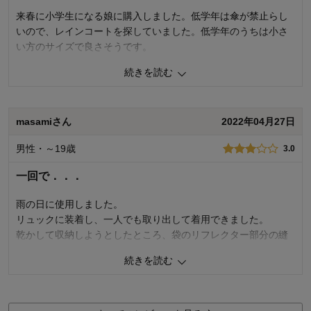
来春に小学生になる娘に購入しました。低学年は傘が禁止らし
いので、レインコートを探していました。低学年のうちは小さ
い方のサイズで良さそうです。
続きを読む
5
人が参考になりました
参考になった
品質
5.0
masamiさん
2022年04月27日
お子さまのお気に入り度
5.0
デザイン
5.0
男性・～19歳
着心地･使用感
3.0
5.0
購入商品：
ピンク, S（推奨サイズ：115-135cm）
一回で．．．
お子さまの性別：
女の子
お子様の年齢：
6～9歳
雨の日に使用しました。
リュックに装着し、一人でも取り出して着用できました。
乾かして収納しようとしたところ、袋のリフレクター部分の縫
い目がほつれていました。
続きを読む
一回でほつれてしまいショックです。
仕方ないので自分で縫いますが・・・。
生地は確かに薄めなのと、開封直後は臭いもありました。