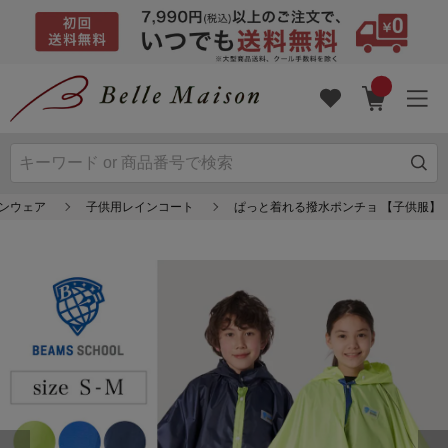
インウェア
子供用レインコート
ぱっと着れる撥水ポンチョ 【子供服】