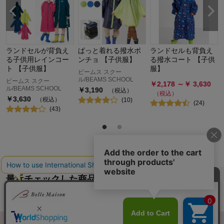
ランドセルが背負え
ぱっと着れる撥水ポ
ランドセルも背負え
る子供用レインコー
ンチョ 【子供服】
る撥水コート 【子供
ト 【子供服】
服】
ビームス スクー
ル/BEAMS SCHOOL
ビームス スクー
￥
2,178
～￥
3,630
ル/BEAMS SCHOOL
￥
3,190
（税込）
（税込）
￥
3,630
（税込）
(
10
)
(
24
)
(
43
)
最近チェックした商品
履歴情報を残す