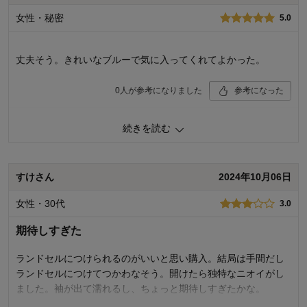
女性・秘密
5.0
丈夫そう。きれいなブルーで気に入ってくれてよかった。
0
人が参考になりました
参考になった
品質
5.0
続きを読む
デザイン
5.0
購入商品：
ブルー, S（推奨サイズ：115-135cm）
お子さまのお気に入り度：
すけさん
2024年10月06日
お子さまの性別：
着心地･使用感：
女性・30代
3.0
お子様の年齢：
期待しすぎた
ランドセルにつけられるのがいいと思い購入。結局は手間だし
ランドセルにつけてつかわなそう。開けたら独特なニオイがし
ました。袖が出て濡れるし、ちょっと期待しすぎたかな。