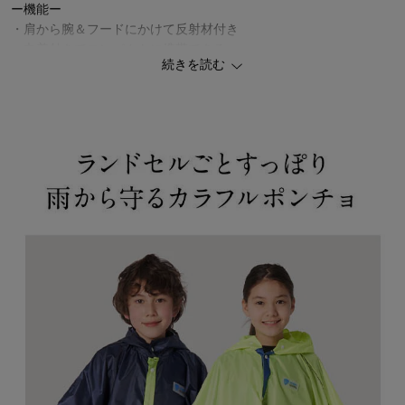
ー機能ー
・肩から腕＆フードにかけて反射材付き
・巾着付きでコンパクトに携帯できる
続きを読む
・園や学校のフックに掛けられるループ付き