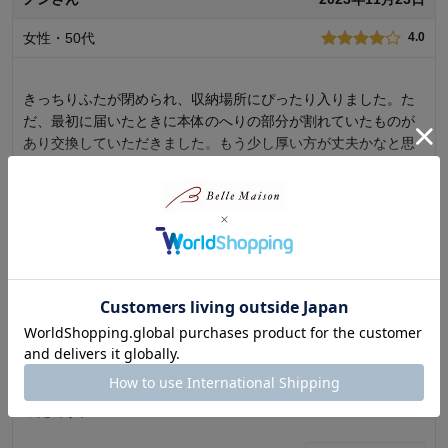
デザイン・色：
女性・50代
4.0
きっちりふたが閉められ、収納場所にぴったり入りました。た
だ、最初に届いたときに本体のへりの部分が割れていたものが
あり交換していただきました。もう少し厚い方が丈夫かなと思
いました。
続きを読む
2
人が参考になりました
参考になった
価格
3.0
ひやんさん
2023年04月10日
機能
4.0
使用感・使いやすさ
3.0
女性・60代～
5.0
デザイン・色
5.0
お気に入り
購入商品：
M
使用場所：
押し入れ
購入のきっかけ：
買い替え
私の部屋にぴったりはまりました。色、サイズがちょうど良か
商品を使う人：
自分
ったです。