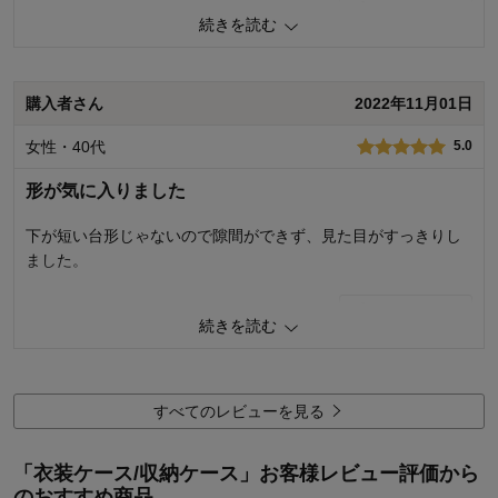
1
人が参考になりました
参考になった
続きを読む
価格
5.0
機能
5.0
使用感・使いやすさ
5.0
購入者さん
2022年11月01日
デザイン・色
5.0
女性・40代
5.0
購入商品：
L
使用場所：
リビング
形が気に入りました
購入のきっかけ：
買い足し
商品を使う人：
自分
下が短い台形じゃないので隙間ができず、見た目がすっきりし
ました。
2
人が参考になりました
参考になった
続きを読む
価格
4.0
機能
5.0
使用感・使いやすさ
5.0
すべてのレビューを見る
デザイン・色
5.0
購入商品：
L
「衣装ケース/収納ケース」お客様レビュー評価から
使用場所：
寝室、押し入れ
のおすすめ商品