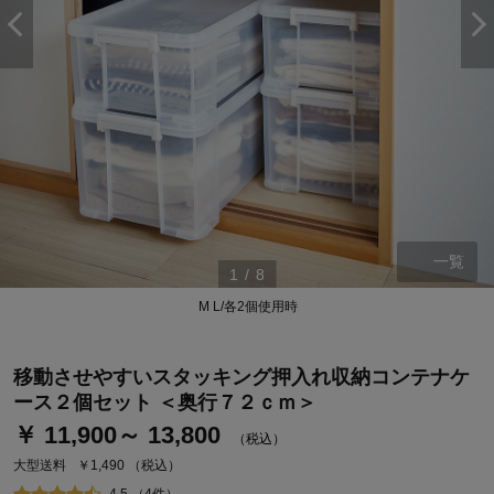
一覧
1
/
8
M L/各2個使用時
ステージが上がれば送料無料・返品引取無料！
さらにポイント還元最大16倍！
移動させやすいスタッキング押入れ収納コンテナケ
ベルメゾンご優待サービスについて
ース２個セット ＜奥行７２ｃｍ＞
ベルメゾン・ポイントについて
￥ 11,900～ 13,800
（税込）
通常商品送料無料 返品引取無料（JCBのみ）
大型送料
￥1,490
（税込）
即時入会なら更に500円OFFクーポンプレゼント
4.5 （4件）