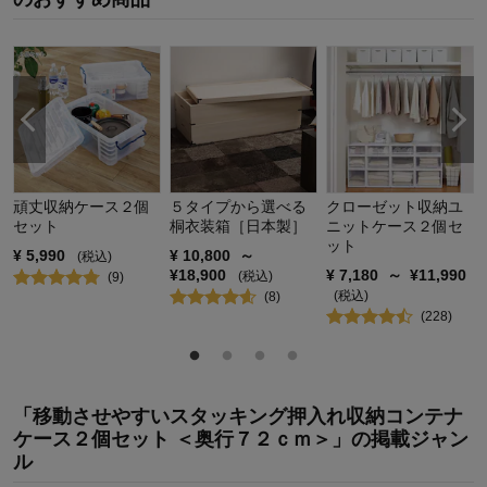
購入のきっかけ：
買い替え
商品を使う人：
両親
頑丈収納ケース２個
５タイプから選べる
クローゼット収納ユ
セット
桐衣装箱［日本製］
ニットケース２個セ
ット
¥
5,990
¥
10,800
～
(税込)
¥
18,900
¥
7,180
～
¥
11,990
(税込)
(
9
)
(税込)
(
8
)
(
228
)
「移動させやすいスタッキング押入れ収納コンテナ
ケース２個セット ＜奥行７２ｃｍ＞」の掲載ジャン
ル