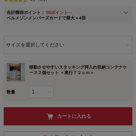
ベルメゾン メンバーズカードについて
合計獲得ポイント：
55ポイント～
※
メンバーズカードの加算ポイントはステージ倍率適用前の基本ポイント
ベルメゾンメンバーズカードで最大＋4倍
に対して適用されます。
サイズを選択してください
移動させやすいスタッキング押入れ収納コンテナケ
ース２個セット ＜奥行７２ｃｍ＞
数量
カートに入れる