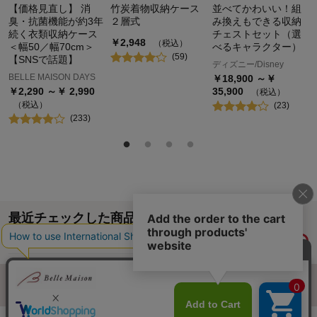
【価格見直し】 消
竹炭着物収納ケース
並べてかわいい！組
臭・抗菌機能が約3年
２層式
み換えもできる収納
続く衣類収納ケース
チェストセット（選
￥
2,948
（税込）
＜幅50／幅70cm＞
べるキャラクター）
(
59
)
【SNSで話題】
ディズニー/Disney
BELLE MAISON DAYS
￥
18,900
～￥
￥
2,290
～￥
2,990
35,900
（税込）
（税込）
(
23
)
(
233
)
最近チェックした商品
履歴情報を残す
ページトップへ