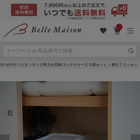
動させやすいスタッキング押入れ収納コンテナケース２個セット ＜奥行７２ｃｍ＞