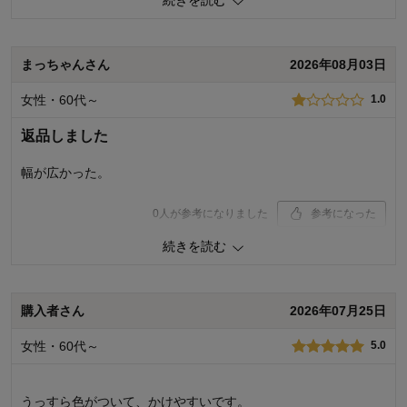
使いやすさ・はき心地
3.0
品質
3.0
購入商品：
ベージュ, ライトブラウン
まっちゃんさん
2026年08月03日
お気に入りポイント：
価格、長く使える
サイズ：
ちょうどよい
女性・60代～
1.0
返品しました
幅が広かった。
0
人が参考になりました
参考になった
続きを読む
使いやすさ・はき心地
1.0
品質
3.0
購入商品：
レッドブラウン, ライトブラウン
購入者さん
2026年07月25日
お気に入りポイント：
素材・品質
サイズ：
大きめ
女性・60代～
5.0
うっすら色がついて、かけやすいです。