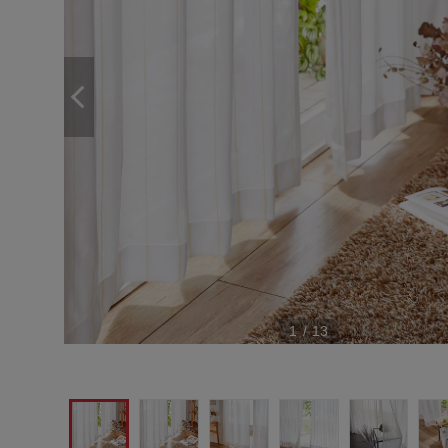
1
/
13