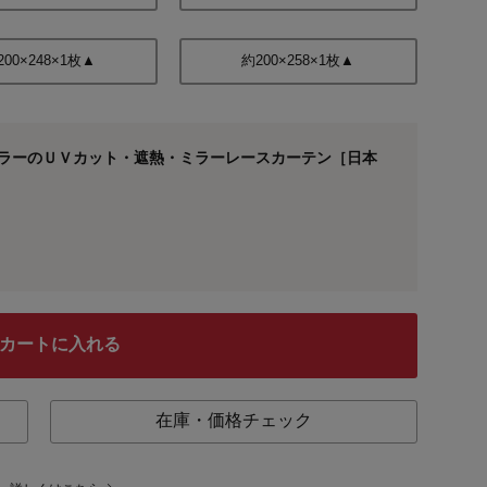
200×248×1枚▲
約200×258×1枚▲
カラーのＵＶカット・遮熱・ミラーレースカーテン［日本
カートに入れる
在庫・価格チェック