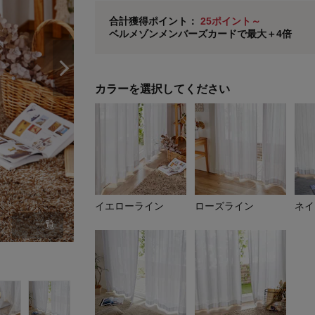
ベルメゾン メンバーズカードについて
合計獲得ポイント：
25ポイント～
ベルメゾンメンバーズカードで最大＋4倍
※
メンバーズカードの加算ポイントはステージ倍率適
カラーを選択してください
イエローライン
ローズライン
ネイ
一覧
イエローライン 約100×198cm(2枚)