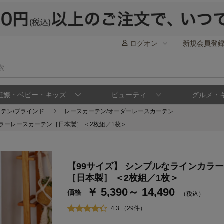
ログオン
新規会員登
妊娠・ベビー・キッズ
ビューティ
グルメ・
ーテン/ブラインド
レースカーテン/オーダーレースカーテン
ラーレースカーテン［日本製］ ＜2枚組／1枚＞
【99サイズ】 シンプルなラインカラ
ステージが上がれば送料無料・返品引取無料
さらにポイント還元最大16倍！
［日本製］ ＜2枚組／1枚＞
￥ 5,390～ 14,490
ベルメゾンご優待サービスについて
ベル
価格
（税込）
通常商品送料無料 返品引取無料（JCBのみ）
4.3 （29件）
即時入会なら更に500円OFFクーポンプレゼン