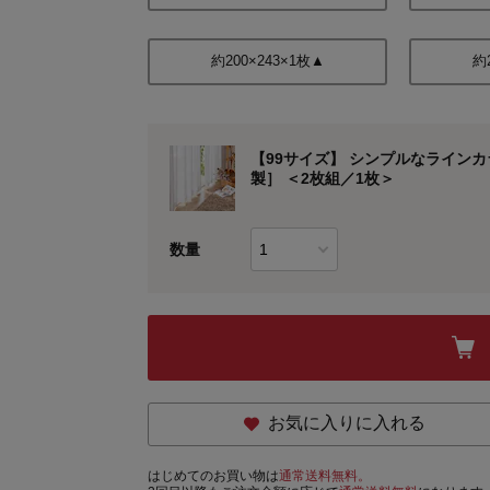
約200×243×1枚▲
約
【99サイズ】 シンプルなライン
製］ ＜2枚組／1枚＞
数量
お気に入りに入れる
はじめてのお買い物は
通常送料無料。