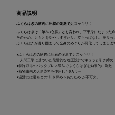
商品説明
ふくらはぎの筋肉に圧着の刺激で足スッキリ！
ふくらはぎは「第2の心臓」とも言われ、下半身にたまった
そのため、足もとを冷やしすぎたり、立ちっぱなし、座りっ
ふくらはぎが凝り固まって全身のめぐりが悪化してしましま
●ふくらはぎの筋肉に圧着の刺激で足スッキリ！
人間工学に基づいた段階的な着圧設計でキュッと引き締め
●特許取得のバックプレス製法でふくらはぎを効果的に刺激
●植物由来の天然染料を使用した6カラー
●温活には足もとの“引き締め＆あたため”が不可欠。