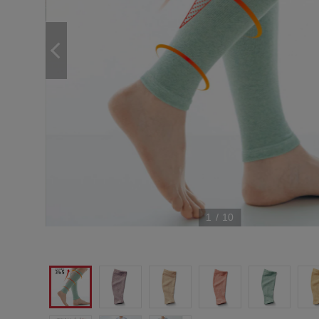
1
/
10