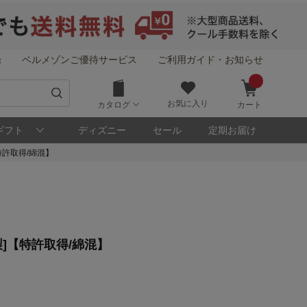
録
ベルメゾンご優待サービス
ご利用ガイド・お知らせ
お気に入り
カタログ
カート
ギフト
ディズニー
セール
定期お届け
特許取得/綿混】
！
]【特許取得/綿混】
メゾン・ポイントについて
ト