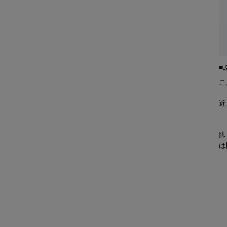
■
こ
近
脚
は