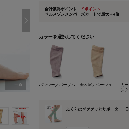
ベルメゾン メンバーズカードについて
合計獲得ポイント：
9ポイント
ベルメゾンメンバーズカードで最大＋4倍
※
メンバーズカードの加算ポイントはステージ倍率適
カラーを選択してください
一覧
パンジー／パープル
金木犀／ベージュ
カー
ンク
パンジー/パープル
ふくらはぎググッとサポーター [日