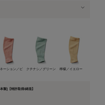
用前の基本ポイントに対して適用されます。
ネーション／ピ
クチナシ／グリーン
檸檬／イエロー
金木犀/ベージュ
本製]【特許取得/綿混】