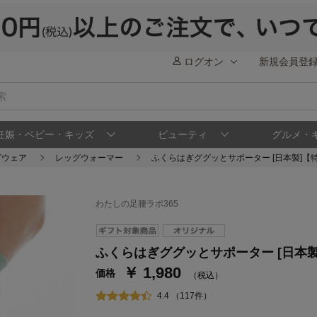
ログオン
新規会員登
妊娠・ベビー・キッズ
ビューティ
グルメ・
グウェア
レッグウォーマー
ふくらはぎググッとサポーター [日本製]【
わたしの足腰ラボ365
ステージが上がれば送料無料・返品引取無料
さらにポイント還元最大16倍！
ふくらはぎググッとサポーター [日本製
￥ 1,980
ベルメゾンご優待サービスについて
ベル
価格
（税込）
通常商品送料無料 返品引取無料（JCBのみ）
4.4 （117件）
即時入会なら更に500円OFFクーポンプレゼン