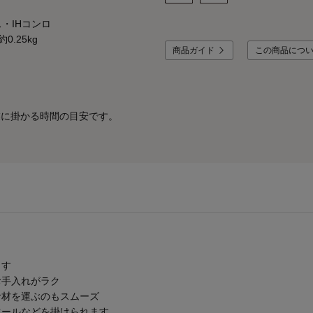
・IHコンロ
.25kg
商品ガイド
この商品につ
業に掛かる時間の目安です。
ます
お手入れがラク
食材を運ぶのもスムーズ
ツールなどを掛けられます