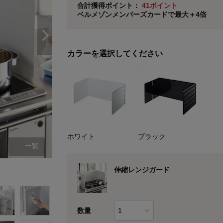
合計獲得ポイント：
41ポイント
ベルメゾンメンバーズカードで最大＋4倍
※
メンバーズカードの加算ポイントはステージ倍率適
カラーを選択してください
ホワイト
ブラック
一覧
ホワイト
伸縮レンジガード
数量