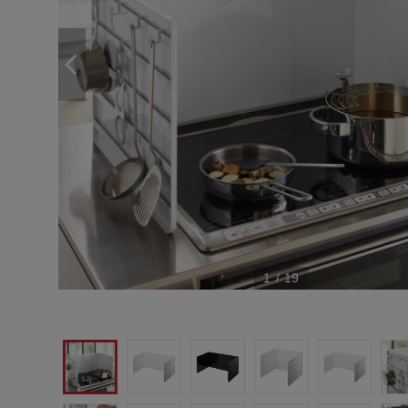
1
/
19