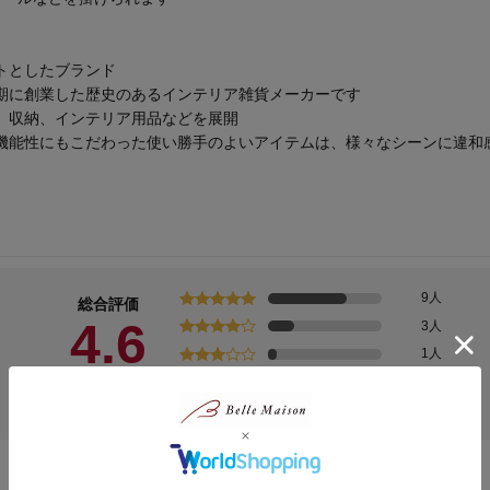
トとしたブランド
期に創業した歴史のあるインテリア雑貨メーカーです
、収納、インテリア用品などを展開
機能性にもこだわった使い勝手のよいアイテムは、様々なシーンに違和
9人
総合評価
4.6
3人
1人
0人
(13)
0人