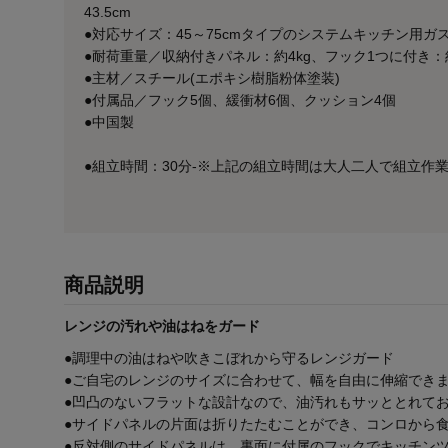
43.5cm
●対応サイズ：45～75cmタイプのシステムキッチン用ガス
●耐荷重量／収納付きパネル：約4kg、フック1つに付き：約0
●主材／スチール(エポキシ樹脂粉体塗装)
●付属品／フック5個、緩衝材6個、クッション4個
●中国製
●組立時間：30分-※上記の組立時間は大人二人で組立作
商品説明
レンジの汚れや油はねをガード
●調理中の油はねや吹きこぼれから守るレンジガード
●ご自宅のレンジのサイズに合わせて、幅を自由に伸縮でき
●凹凸のないフラットな設計なので、油汚れもサッととれて
●サイドパネルの片面は折りたたむことができ、コンロから
●反対側のサイドパネルは、裏面に付属のフックでキッチン