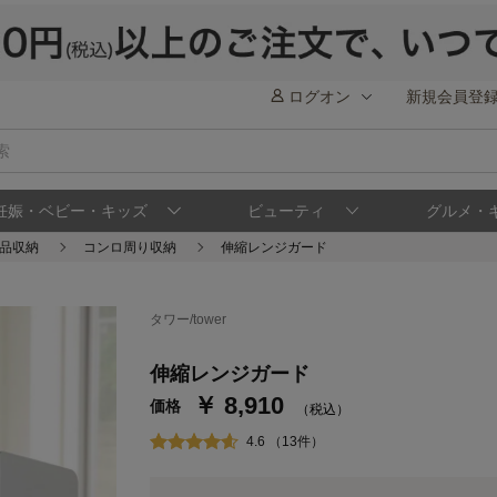
ログオン
新規会員登
妊娠・ベビー・キッズ
ビューティ
グルメ・
品収納
コンロ周り収納
伸縮レンジガード
タワー/tower
ステージが上がれば送料無料・返品引取無料
さらにポイント還元最大16倍！
伸縮レンジガード
￥ 8,910
ベルメゾンご優待サービスについて
ベル
価格
（税込）
通常商品送料無料 返品引取無料（JCBのみ）
4.6 （13件）
即時入会なら更に500円OFFクーポンプレゼン
ベルメゾン メンバーズカードについて