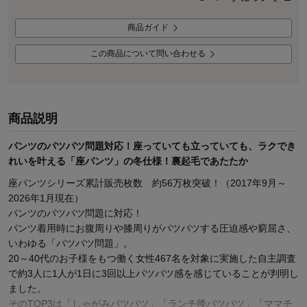
商品ガイド
この商品について問い合わせる
商品説明
パンツのパツパツ問題対応！座っていても立っていても、ラクでき
れいを叶える「座パンツ」の冬仕様！裏起毛であたたか
座パンツシリーズ累計販売枚数 約56万枚突破！（2017年9月～
2026年1月現在）
パンツのパツパツ問題に対応！
パンツ着用時にお腹周りや膝周りがパツパツする圧迫感や窮屈さ、
いわゆる「パツパツ問題」。
20～40代のお子様をもつ働く女性467名を対象に実施した自主調査
で約3人に1人が1日に3回以上パツパツ感を感じていることが判明し
ました。
そのTOP3は「しゃがみパツパツ」「ランチ後パツパツ」「ママチ