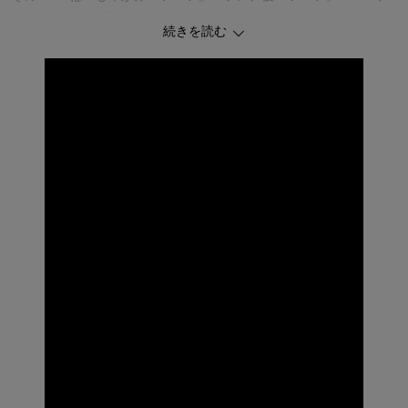
ャリパツパツ」です。
続きを読む
―デザイン・スタイリング―
・ウエストはツータック仕様で、大人の体型に寄り添うゆとりのあ
る設計
・ウエスト裏側はぽっこりお腹をソフトにカバーする2重仕立て
・ウエストは幅広ゴムでくい込みにくく、らくちん
・座った時に開きにくいL字型のポケット
・後ろの飾りポケットは太めにしてヒップをカバー
・裾にかけてシャープなラインを描くテーパードシルエット
・股下は66、70、74cmの3レングスから選べる丈展開
―素材―
・裏起毛なのでヒヤッとせずあたたかなはき心地
・ハイパーストレッチでとにかくストレスなし
・程よく厚みとハリのある素材で通勤にも相応しいきちんと感
・キックバック性もあるので膝がつっぱらず、のびっぱなしにもな
らない
◆はたら着方改革とは？