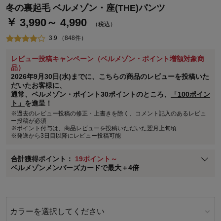
冬の裏起毛 ベルメゾン・座(THE)パンツ
￥ 3,990～ 4,990
（税込）
3.9 （848件）
レビュー投稿キャンペーン（ベルメゾン・ポイント増額対象商
ステージが上がれば送料無料・返品引取無料！
品）
さらにポイント還元最大16倍！
2026年9月30日(水)までに、こちらの商品のレビューを投稿いた
だいたお客様に、
ベルメゾンご優待サービスについて
通常、ベルメゾン・ポイント30ポイントのところ、
「100ポイン
ト」
を進呈！
ベルメゾン・ポイントについて
※過去のレビュー投稿の修正・上書きを除く、コメント記入のあるレビュ
通常商品送料無料 返品引取無料（JCBのみ）
ー投稿が必須
※ポイント付与は、商品レビューを投稿いただいた翌月上旬頃
即時入会なら更に500円OFFクーポンプレゼント
※発送から3日目以降にレビュー投稿可能
ベルメゾン メンバーズカードについて
合計獲得ポイント：
19ポイント～
※
メンバーズカードの加算ポイントはステージ倍率適用前の基本ポイント
ベルメゾンメンバーズカードで最大＋4倍
に対して適用されます。
カラーを選択してください