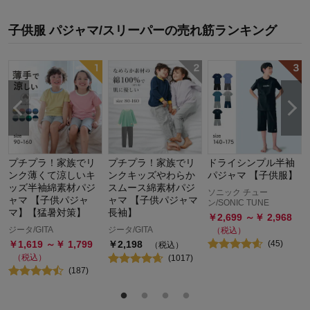
子供服 パジャマ/スリーパー
の
売れ筋ランキング
な
プチプラ！家族でリ
プチプラ！家族でリ
ドライシンプル半袖
ンク薄くて涼しいキ
ンクキッズやわらか
パジャマ 【子供服】
ッズ半袖綿素材パジ
スムース綿素材パジ
ソニック チュー
ャマ 【子供パジャ
ャマ 【子供パジャマ
ン/SONIC TUNE
マ】【猛暑対策】
長袖】
￥
2,699
～￥
2,968
ジータ/GITA
ジータ/GITA
（税込）
￥
1,619
～￥
1,799
￥
2,198
(
45
)
（税込）
（税込）
(
1017
)
(
187
)