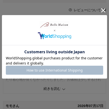
レビューについて
最新レビュー
※
現在販売していない色・サイズ等への商品レビューも含まれます。
モモさん
2026年07月17日
女性・40代
5.0
デザイン気に入っています！
こちらの色味、デザインを本人希望。綿100のパジャマや部屋着
は某有名メーカーでも購入しましたが、なぜか肌に合わなかっ
たり着心地が良くなかったりしました。お値段は少しするけれ
どやはりベルメゾンさんかなと思い購入したところ、サイズも
続きを読む
幅広く有りますし、何より着心地がいいと子どもも喜んでいま
す。 155cm 43kg
モモさん
2026年07月17日
0
人が参考になりました
参考になった