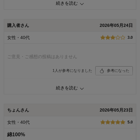
お子様の年齢：
13歳以上
続きを読む
購入商品：
ビンテージブルー×杢グレー, １７０
体型：
品質：
お子さまのお気に入り度：
購入者さん
2026年05月24日
デザイン：
お子さまの性別：
着心地･使用感：
女性・40代
3.0
お子様の年齢：
ご意見・ご感想の投稿はありません
1
人が参考になりました
参考になった
続きを読む
購入商品：
杢グレー×ネイビー, １７０
体型：
品質：
お子さまのお気に入り度：
ちょんさん
2026年05月23日
デザイン：
お子さまの性別：
着心地･使用感：
女性・40代
5.0
お子様の年齢：
綿100%