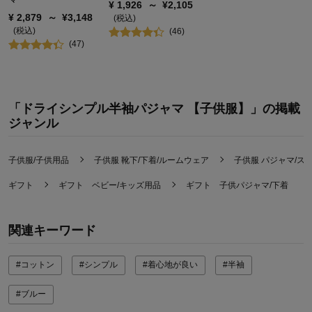
¥
1,926
～
¥
2,105
¥
2,879
～
¥
3,148
(税込)
(税込)
(
46
)
(
47
)
「ドライシンプル半袖パジャマ 【子供服】」の掲載
ジャンル
子供服/子供用品
子供服 靴下/下着/ルームウェア
子供服 パジャマ/ス
ギフト
ギフト ベビー/キッズ用品
ギフト 子供パジャマ/下着
関連キーワード
#コットン
#シンプル
#着心地が良い
#半袖
#ブルー