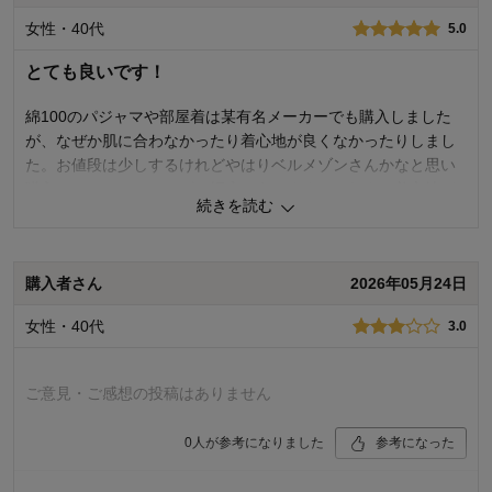
女性・40代
5.0
品質
5.0
お子さまのお気に入り度
5.0
とても良いです！
デザイン
5.0
着心地･使用感
5.0
綿100のパジャマや部屋着は某有名メーカーでも購入しました
が、なぜか肌に合わなかったり着心地が良くなかったりしまし
購入商品：
ネイビー×ブラック, １７０
体型：
標準
た。お値段は少しするけれどやはりベルメゾンさんかなと思い
お子さまの性別：
男の子
購入したところ、サイズも幅広く有りますし、何より着心地が
お子様の年齢：
13歳以上
続きを読む
いいと子どもも喜んでいます。
155cm 43kg
購入者さん
2026年05月24日
0
人が参考になりました
参考になった
女性・40代
3.0
品質
5.0
お子さまのお気に入り度
5.0
デザイン
5.0
ご意見・ご感想の投稿はありません
着心地･使用感
5.0
購入商品：
ビンテージブルー×杢グレー, １７０
0
人が参考になりました
参考になった
体型：
標準
お子さまの性別：
男の子