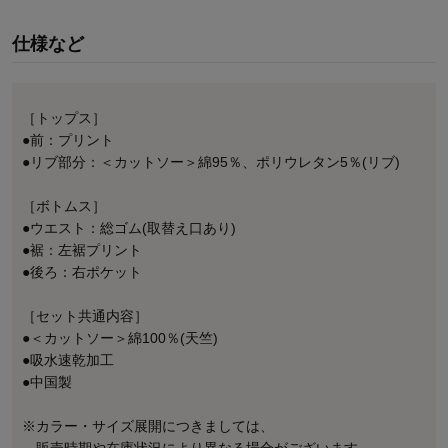
仕様など
［トップス］
●前：プリント
●リブ部分：＜カットソー＞綿95％、ポリウレタン5％(リブ)
［ボトムス］
●ウエスト：総ゴム(取替え口あり)
●裾：左裾プリント
●後ろ：右ポケット
［セット共通内容］
●＜カットソー＞綿100％(天竺)
●吸水速乾加工
●中国製
※カラー・サイズ展開につきましては、
販売時期や在庫状況により異なる場合がございます。