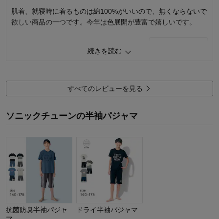
肌着、就寝時に着るものは綿100%がいいので、無くならないで
欲しい商品の一つです。今年は色展開が豊富で嬉しいです。
0
人が参考になりました
参考になった
続きを読む
品質
5.0
お子さまのお気に入り度
5.0
デザイン
5.0
すべてのレビューを見る
着心地･使用感
5.0
購入商品：
ブラック×杢グレー, １６０
ソニックチューンの半袖パジャマ
体型：
ぽっちゃり型
お子さまの性別：
男の子
お子様の年齢：
10～12歳
抗菌防臭半袖パジャ
ドライ半袖パジャマ
マ