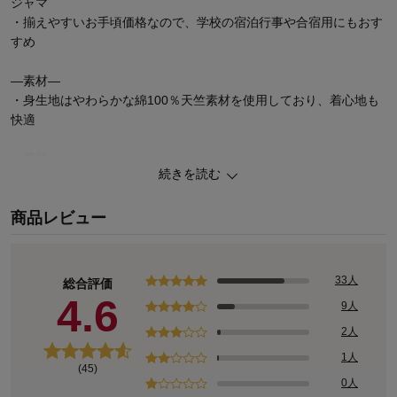
ジャマ
・揃えやすいお手頃価格なので、学校の宿泊行事や合宿用にもおす
すめ
―素材―
・身生地はやわらかな綿100％天竺素材を使用しており、着心地も
快適
ー機能ー
続きを読む
・吸水速乾加工を施しているので、汗をかいてもべたつかない
・洗濯後も乾きやすく、部屋干しが多い時期にも重宝
商品レビュー
◆SONIC TUNE（ソニックチューン）
ソニックチューンは日常の着こなしにぴったりな「シンプルでカッ
コよく」を提案するオリジナルブランド。
33人
総合評価
成長期の男の子に合わせたサイズや機能にこだわったアイテムを
4.6
9人
175サイズまで展開しています。
2人
1人
(45)
0人