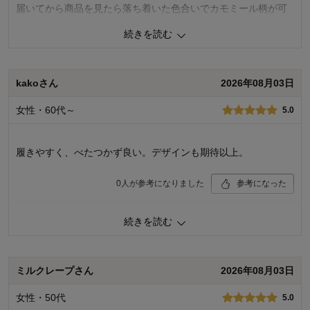
届いてから商品を見たら落ち着いた色合いでカモミール柄が可
愛いく気にいりました。
続きを読む
履き心地がとてもいい。今年の夏はこのスリッパで過ごしま
す。
kakoさん
2026年08月03日
1
人が参考になりました
参考になった
女性・60代～
5.0
価格
3.0
使用感・使いやすさ
4.0
デザイン・色
3.0
履きやすく、べたつかず良い。デザインも期待以上。
購入商品：
グレー（カモミール）, Ｍ
機能：
0
人が参考になりました
参考になった
購入のきっかけ：
買い替え
商品を使う人：
自分
価格
5.0
続きを読む
機能
5.0
使用感・使いやすさ
5.0
デザイン・色
5.0
ミルクレープさん
2026年08月03日
購入商品：
グレー（カモミール）, Ｍ
使用場所：
リビング、ダイニング、キッチン
女性・50代
5.0
購入のきっかけ：
買い替え