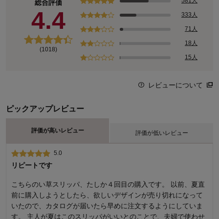
581人
総合評価
4.4
333人
71人
18人
(1018)
15人
レビューについて
ピックアップレビュー
評価が高いレビュー
評価が低いレビュー
5.0
1.0
リピートです
Mサイズなのに25センチ対応サイズ
こちらのい草スリッパ、たしか４回目の購入です。 以前、夏直
スリッパがすきで、デザインにひかれ、サイズはMサイズを購
前に購入しようとしたら、欲しいデザインが売り切れになって
入。 よく確認しない自分もいけないのですが、あまりにもサイ
いたので、カタログが届いたら早めに注文するようにしていま
ズ幅が曖昧だと思いました。 普段の靴は23.5 このスリッパは明
す。 主人が夏はこのスリッパがいいとのことで、夫婦で使わせ
らかに25センチ。 家の階段もあまりの緩さ、長さに怖くて履け