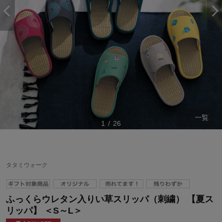
一覧
1
/
26
タタミウォーク
ふっくらウレタン入りい草スリッパ（刺繍） 【夏ス
リッパ】 ＜S～L＞