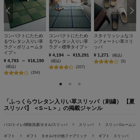
コンパクトにたため
コンパクトにたため
スタイリッシュなコ
るウレタン入りい草
るウレタン入りい草
ンフォートい草スリ
ラグ＜ボリュームタ
ラグ＜標準タイプ＞
ッパ
イプ＞
¥
4,194
～
¥
15,291
¥
1,271
(税込)
¥
4,793
～
¥
16,190
(税込)
(
5
)
(税込)
(
207
)
(
354
)
「ふっくらウレタン入りい草スリッパ（刺繍） 【夏
スリッパ】 ＜S～L＞」の掲載ジャンル
バス/トイレ/掃除洗濯/タオル/スリッパ
スリッパ
スリッパ/ルームシ
ギフト
ギフト タオル/その他ファブリック
ギフト スリッパ