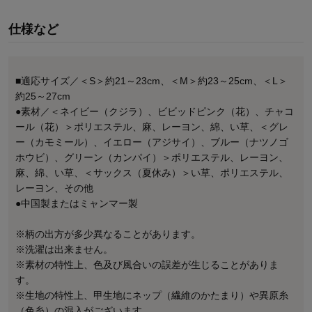
仕様など
■適応サイズ／＜S＞約21～23cm、＜M＞約23～25cm、＜L＞
約25～27cm
●素材／＜ネイビー（クジラ）、ビビッドピンク（花）、チャコ
ール（花）＞ポリエステル、麻、レーヨン、綿、い草、＜グレ
ー（カモミール）、イエロー（アジサイ）、ブルー（ナツノゴ
ホウビ）、グリーン（カンパイ）＞ポリエステル、レーヨン、
麻、綿、い草、＜サックス（夏休み）＞い草、ポリエステル、
レーヨン、その他
●中国製またはミャンマー製
※柄の出方が多少異なることがあります。
※洗濯は出来ません。
※素材の特性上、色及び風合いの誤差が生じることがありま
す。
※生地の特性上、甲生地にネップ（繊維のかたまり）や異原糸
（色糸）の混入がございます。