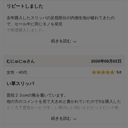
商品を使う人：
自分
リピートしました
去年購入したスリッパの足指部分の内側生地が破れてきたの
で、セール中に同じモノを発見
で再度購入しました。
まずデザインが可愛い。そして軽く歩きやすいです。
続きを読む
もう少しちょっと耐久性を欲しいのですが、とりあえず先にス
トック用に購入しました。
むにゅにゅさん
2026年08月02日
0
人が参考になりました
参考になった
女性・40代
5.0
価格
5.0
機能
5.0
い草スリッパ
使用感・使いやすさ
5.0
デザイン・色
5.0
普段２３cmの靴を履いています。
他の方のコメントを見て大きめと書かれていたのでSを購入した
購入商品：
イエロー（アジサイ）, Ｍ
使用場所：
リビング、ダイニング、玄関・廊下
ところ丁度良かったです。い草のいい匂いとビビットピンク色
購入のきっかけ：
買い替え
が可愛いです。プライスダウンで購入出来満足し
商品を使う人：
自分
続きを読む
ています。ふかふかな感じもグッドでした。