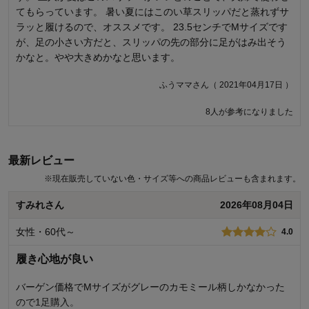
てもらっています。 暑い夏にはこのい草スリッパだと蒸れずサ
ませんでした。 家事をする主婦に、使えないスリッパはどうか
ラッと履けるので、オススメです。 23.5センチでMサイズです
と… ベルメゾンのスリッパはほとんどがM.Lのみ。Sサイズを作
が、足の小さい方だと、スリッパの先の部分に足がはみ出そう
ってもらえたらデザインが豊富なだけに残念です。
かなと。やや大きめかなと思います。
みんちゅうさん（ 2021年08月13日 ）
ふうママさん（ 2021年04月17日 ）
12人が参考になりました
8人が参考になりました
最新レビュー
※
現在販売していない色・サイズ等への商品レビューも含まれます。
すみれさん
2026年08月04日
女性・60代～
4.0
履き心地が良い
バーゲン価格でМサイズがグレーのカモミール柄しかなかった
ので1足購入。