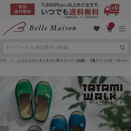
ーズ
ふっくらウレタン入りい草スリッパ（刺繍） 【夏スリッパ】 ＜S～L＞