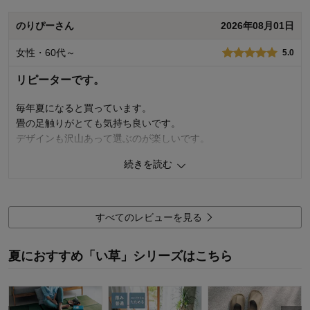
1
人が参考になりました
参考になった
のりぴーさん
2026年08月01日
価格
4.0
女性・60代～
5.0
機能
5.0
使用感・使いやすさ
5.0
リピーターです。
デザイン・色
5.0
毎年夏になると買っています。
購入商品：
ビビッドピンク（花）, Ｓ
使用場所：
キッチン
畳の足触りがとても気持ち良いです。
購入のきっかけ：
ネットで見つけて
デザインも沢山あって選ぶのが楽しいです。
商品を使う人：
自分
続きを読む
0
人が参考になりました
参考になった
価格
5.0
機能
5.0
すべてのレビューを見る
使用感・使いやすさ
5.0
デザイン・色
5.0
夏におすすめ「い草」シリーズはこちら
購入商品：
サックス（夏休み）, Ｍ