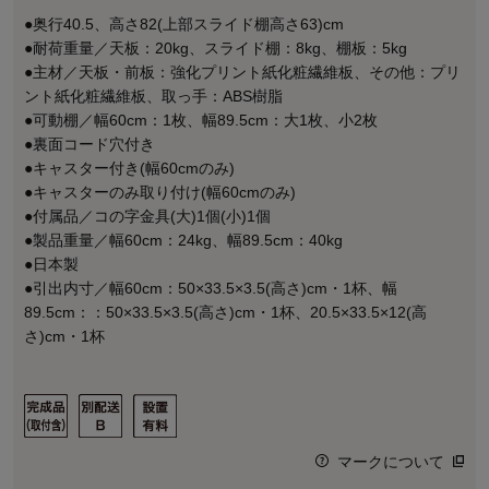
●奥行40.5、高さ82(上部スライド棚高さ63)cm
●耐荷重量／天板：20kg、スライド棚：8kg、棚板：5kg
●主材／天板・前板：強化プリント紙化粧繊維板、その他：プリ
ント紙化粧繊維板、取っ手：ABS樹脂
●可動棚／幅60cm：1枚、幅89.5cm：大1枚、小2枚
●裏面コード穴付き
●キャスター付き(幅60cmのみ)
●キャスターのみ取り付け(幅60cmのみ)
●付属品／コの字金具(大)1個(小)1個
●製品重量／幅60cm：24kg、幅89.5cm：40kg
●日本製
●引出内寸／幅60cm：50×33.5×3.5(高さ)cm・1杯、幅
89.5cm：：50×33.5×3.5(高さ)cm・1杯、20.5×33.5×12(高
さ)cm・1杯
マークについて